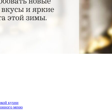
окой кухни
езонного меню