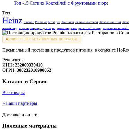
Топ -15 Летних Коктейлей с Фруктовыми пюре
Теги
Heinz
Lactalic
Parmalat
Боттарга
Коктейли
Летние коктейли
Летние напитки
Летн
новый год рецепты
морепродукты
мороженное
мясо
рецепты блинов
рецепты на новый 
БОЛЕЕ 25 ЛЕТ БЕЗУПРЕЧНЫХ ПОСТАВОК
Премиальный поставщик продуктов питания в сегменте HoReCa
Реквизиты
ИНН:
232009330410
ОГРН:
308232010900052
Каталог и Сервис
Все товары
⭐Наши партнёры
Доставка и оплата
Полезные материалы