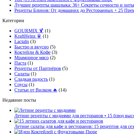
Лучшие рецепты шашлыка: 36+ Секреты сочности и хиты
Рецепты Блинов: От домашних до Ресторанных + 25 Пр
Категории
GOURMIX 🍹
(1)
KraftHeinz 🥫
(1)
Lactalis
(3)
Быстро и вкусно
(5)
Коктейли & Кофе
(3)
Мраморное мясо
(2)
Паста
(1)
Рецепты от Партнёров
(5)
Салаты
(1)
Сладкая радость
(1)
Соусы
(1)
Статьи от Вилком 🔥
(14)
Недавние посты
Летние рецепты с мидиями для ресторанов • 15 блюд выс
Летние салаты для кафе и ресторанов: 15 рецептов для с