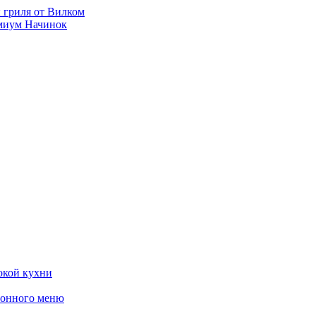
 гриля от Вилком
емиум Начинок
окой кухни
езонного меню