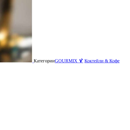
Категории
GOURMIX 🍹
Коктейли & Кофе