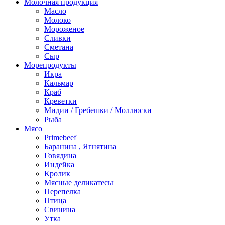
Молочная продукция
Масло
Молоко
Мороженое
Сливки
Сметана
Сыр
Морепродукты
Икра
Кальмар
Краб
Креветки
Мидии / Гребешки / Моллюски
Рыба
Мясо
Primebeef
Баранина , Ягнятина
Говядина
Индейка
Кролик
Мясные деликатесы
Перепелка
Птица
Свинина
Утка