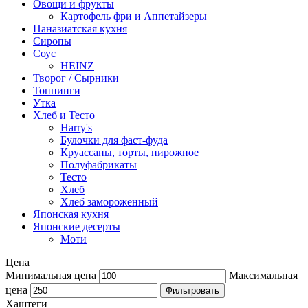
Овощи и фрукты
Картофель фри и Аппетайзеры
Паназиатская кухня​
Сиропы
Соус
HEINZ
Творог / Сырники
Топпинги
Утка
Хлеб и Тесто
Harry's
Булочки для фаст-фуда
Круассаны, торты, пирожное
Полуфабрикаты
Тесто
Хлеб
Хлеб замороженный
Японская кухня
Японские десерты
Моти
Цена
Минимальная цена
Максимальная
цена
Фильтровать
Хаштеги