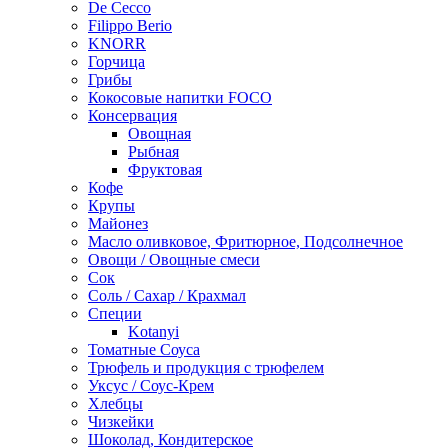
De Cecco
Filippo Berio
KNORR
Горчица
Грибы
Кокосовые напитки FOCO
Консервация
Овощная
Рыбная
Фруктовая
Кофе
Крупы
Майонез
Масло оливковое, Фритюрное, Подсолнечное
Овощи / Овощные смеси
Сок
Соль / Сахар / Крахмал
Специи
Kotanyi
Томатные Соуса
Трюфель и продукция с трюфелем
Уксус / Соус-Крем
Хлебцы
Чизкейки
Шоколад, Кондитерское