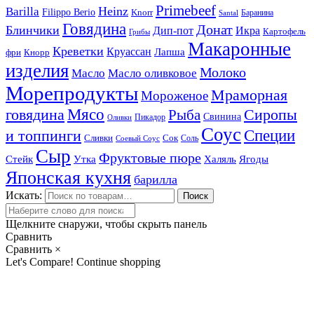
Primebeef
Heinz
Barilla
Filippo Berio
Knorr
Баранина
Santal
Говядина
Донат
Блинчики
Дип-пот
Икра
Картофель
Грибы
Макаронные
Креветки
Круассан
Лапша
фри
Кнорр
изделия
Молоко
Масло
Масло оливковое
Морепродукты
Мраморная
Мороженое
Мясо
говядина
Сиропы
Рыба
Свинина
Пикадор
Оливки
Соус
и топпинги
Специи
Сливки
Сок
Соль
Соевый Соус
Сыр
Фруктовые пюре
Стейк
Утка
Халяль
Ягоды
Японская кухня
барилла
Искать:
Поиск
Щелкните снаружи, чтобы скрыть панель
Сравнить
Сравнить
×
Let's Compare!
Continue shopping