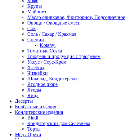
Кофе
Крупы
Майонез
Масло оливковое, Фритюрное, Подсолнечное
Овощи / Овощные смеси
Сок
Соль / Сахар / Крахмал
Специи
Kotanyi
Томатные Соуса
Трюфель и продукция с трюфелем
Уксус / Соус-Крем
Хлебцы
Чизкейки
Шоколад, Кондитерское
Ягодное пюре
Ягоды
Яйца
Десерты
Колбасные изделия
Кондитерские изделия
Bindi
Кондитерский дом Селезнева
Торты
Мёд / Орехи