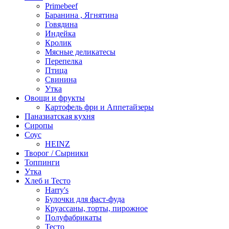
Primebeef
Баранина , Ягнятина
Говядина
Индейка
Кролик
Мясные деликатесы
Перепелка
Птица
Свинина
Утка
Овощи и фрукты
Картофель фри и Аппетайзеры
Паназиатская кухня​
Сиропы
Соус
HEINZ
Творог / Сырники
Топпинги
Утка
Хлеб и Тесто
Harry's
Булочки для фаст-фуда
Круассаны, торты, пирожное
Полуфабрикаты
Тесто