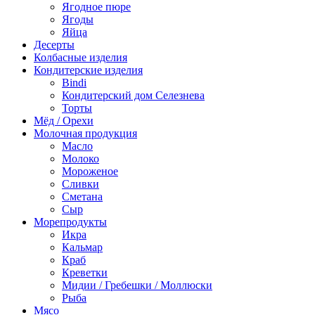
Ягодное пюре
Ягоды
Яйца
Десерты
Колбасные изделия
Кондитерские изделия
Bindi
Кондитерский дом Селезнева
Торты
Мёд / Орехи
Молочная продукция
Масло
Молоко
Мороженое
Сливки
Сметана
Сыр
Морепродукты
Икра
Кальмар
Краб
Креветки
Мидии / Гребешки / Моллюски
Рыба
Мясо