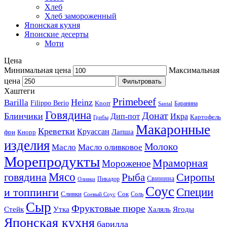
Хлеб
Хлеб замороженный
Японская кухня
Японские десерты
Моти
Цена
Минимальная цена
Максимальная
цена
Фильтровать
Хаштеги
Primebeef
Heinz
Barilla
Filippo Berio
Knorr
Баранина
Santal
Говядина
Донат
Блинчики
Дип-пот
Икра
Картофель
Грибы
Макаронные
Креветки
Круассан
Лапша
фри
Кнорр
изделия
Молоко
Масло
Масло оливковое
Морепродукты
Мраморная
Мороженое
Мясо
говядина
Сиропы
Рыба
Свинина
Пикадор
Оливки
Соус
и топпинги
Специи
Сливки
Сок
Соль
Соевый Соус
Сыр
Фруктовые пюре
Стейк
Утка
Халяль
Ягоды
Японская кухня
барилла