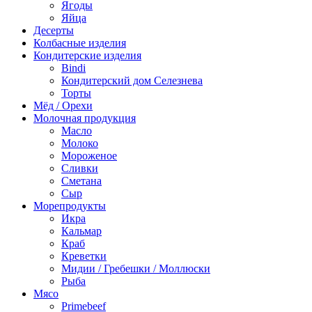
Ягоды
Яйца
Десерты
Колбасные изделия
Кондитерские изделия
Bindi
Кондитерский дом Селезнева
Торты
Мёд / Орехи
Молочная продукция
Масло
Молоко
Мороженое
Сливки
Сметана
Сыр
Морепродукты
Икра
Кальмар
Краб
Креветки
Мидии / Гребешки / Моллюски
Рыба
Мясо
Primebeef