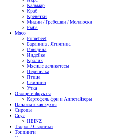
Кальмар
Краб
Креветки
Мидии / Гребешки / Моллюски
Рыба
Мясо
Primebeef
Баранина , Ягнятина
Говядина
Индейка
Кролик
Мясные деликатесы
Перепелка
Птица
Свинина
Утка
Овощи и фрукты
Картофель фри и Аппетайзеры
Паназиатская кухня​
Сиропы
Соус
HEINZ
Творог / Сырники
Топпинги