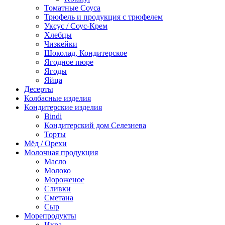
Томатные Соуса
Трюфель и продукция с трюфелем
Уксус / Соус-Крем
Хлебцы
Чизкейки
Шоколад, Кондитерское
Ягодное пюре
Ягоды
Яйца
Десерты
Колбасные изделия
Кондитерские изделия
Bindi
Кондитерский дом Селезнева
Торты
Мёд / Орехи
Молочная продукция
Масло
Молоко
Мороженое
Сливки
Сметана
Сыр
Морепродукты
Икра