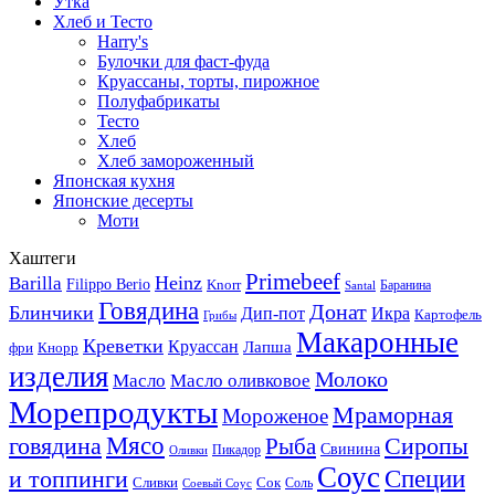
Утка
Хлеб и Тесто
Harry's
Булочки для фаст-фуда
Круассаны, торты, пирожное
Полуфабрикаты
Тесто
Хлеб
Хлеб замороженный
Японская кухня
Японские десерты
Моти
Хаштеги
Primebeef
Heinz
Barilla
Filippo Berio
Knorr
Баранина
Santal
Говядина
Донат
Блинчики
Дип-пот
Икра
Картофель
Грибы
Макаронные
Креветки
Круассан
Лапша
фри
Кнорр
изделия
Молоко
Масло
Масло оливковое
Морепродукты
Мраморная
Мороженое
Мясо
говядина
Сиропы
Рыба
Свинина
Пикадор
Оливки
Соус
и топпинги
Специи
Сливки
Сок
Соль
Соевый Соус