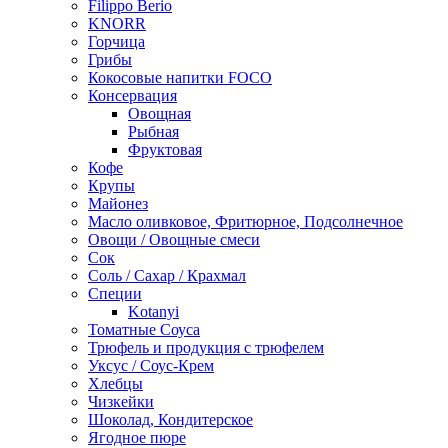
Filippo Berio
KNORR
Горчица
Грибы
Кокосовые напитки FOCO
Консервация
Овощная
Рыбная
Фруктовая
Кофе
Крупы
Майонез
Масло оливковое, Фритюрное, Подсолнечное
Овощи / Овощные смеси
Сок
Соль / Сахар / Крахмал
Специи
Kotanyi
Томатные Соуса
Трюфель и продукция с трюфелем
Уксус / Соус-Крем
Хлебцы
Чизкейки
Шоколад, Кондитерское
Ягодное пюре