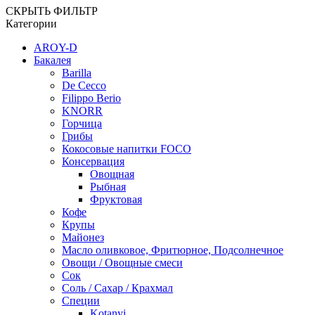
СКРЫТЬ ФИЛЬТР
Категории
AROY-D
Бакалея
Barilla
De Cecco
Filippo Berio
KNORR
Горчица
Грибы
Кокосовые напитки FOCO
Консервация
Овощная
Рыбная
Фруктовая
Кофе
Крупы
Майонез
Масло оливковое, Фритюрное, Подсолнечное
Овощи / Овощные смеси
Сок
Соль / Сахар / Крахмал
Специи
Kotanyi