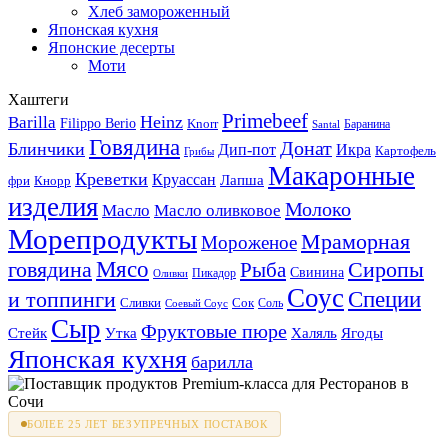
Хлеб замороженный
Японская кухня
Японские десерты
Моти
Хаштеги
Primebeef
Heinz
Barilla
Filippo Berio
Knorr
Баранина
Santal
Говядина
Донат
Блинчики
Дип-пот
Икра
Картофель
Грибы
Макаронные
Креветки
Круассан
Лапша
фри
Кнорр
изделия
Молоко
Масло
Масло оливковое
Морепродукты
Мраморная
Мороженое
Мясо
говядина
Сиропы
Рыба
Свинина
Пикадор
Оливки
Соус
и топпинги
Специи
Сливки
Сок
Соль
Соевый Соус
Сыр
Фруктовые пюре
Стейк
Утка
Халяль
Ягоды
Японская кухня
барилла
БОЛЕЕ 25 ЛЕТ БЕЗУПРЕЧНЫХ ПОСТАВОК