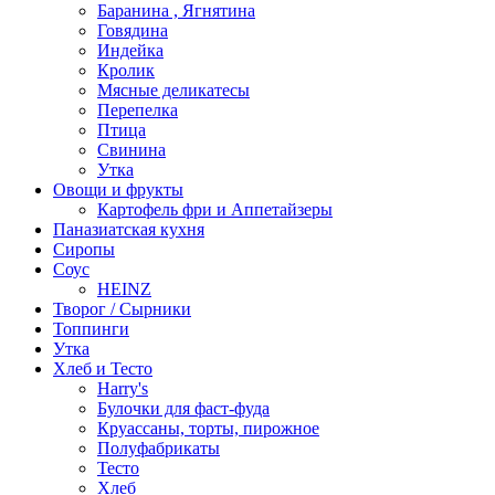
Баранина , Ягнятина
Говядина
Индейка
Кролик
Мясные деликатесы
Перепелка
Птица
Свинина
Утка
Овощи и фрукты
Картофель фри и Аппетайзеры
Паназиатская кухня​
Сиропы
Соус
HEINZ
Творог / Сырники
Топпинги
Утка
Хлеб и Тесто
Harry's
Булочки для фаст-фуда
Круассаны, торты, пирожное
Полуфабрикаты
Тесто
Хлеб