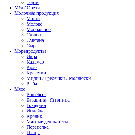
Торты
Мёд / Орехи
Молочная продукция
Масло
Молоко
Мороженое
Сливки
Сметана
Сыр
Морепродукты
Икра
Кальмар
Краб
Креветки
Мидии / Гребешки / Моллюски
Рыба
Мясо
Primebeef
Баранина , Ягнятина
Говядина
Индейка
Кролик
Мясные деликатесы
Перепелка
Птица