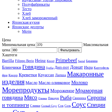
Полуфабрикаты
Тесто
Хлеб
Хлеб замороженный
Японская кухня
Японские десерты
Моти
Цена
Минимальная цена
Максимальная
цена
Фильтровать
Хаштеги
Primebeef
Heinz
Barilla
Filippo Berio
Knorr
Баранина
Santal
Говядина
Донат
Блинчики
Дип-пот
Икра
Картофель
Грибы
Макаронные
Креветки
Круассан
Лапша
фри
Кнорр
изделия
Молоко
Масло
Масло оливковое
Морепродукты
Мраморная
Мороженое
Мясо
говядина
Сиропы
Рыба
Свинина
Пикадор
Оливки
Соус
и топпинги
Специи
Сливки
Сок
Соль
Соевый Соус