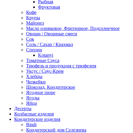
Рыбная
Фруктовая
Кофе
Крупы
Майонез
Масло оливковое, Фритюрное, Подсолнечное
Овощи / Овощные смеси
Сок
Соль / Сахар / Крахмал
Специи
Kotanyi
Томатные Соуса
Трюфель и продукция с трюфелем
Уксус / Соус-Крем
Хлебцы
Чизкейки
Шоколад, Кондитерское
Ягодное пюре
Ягоды
Яйца
Десерты
Колбасные изделия
Кондитерские изделия
Bindi
Кондитерский дом Селезнева