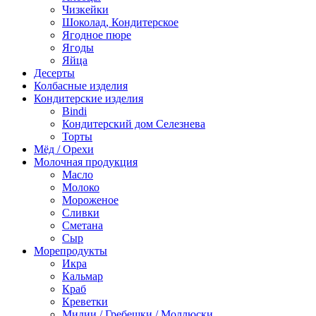
Чизкейки
Шоколад, Кондитерское
Ягодное пюре
Ягоды
Яйца
Десерты
Колбасные изделия
Кондитерские изделия
Bindi
Кондитерский дом Селезнева
Торты
Мёд / Орехи
Молочная продукция
Масло
Молоко
Мороженое
Сливки
Сметана
Сыр
Морепродукты
Икра
Кальмар
Краб
Креветки
Мидии / Гребешки / Моллюски