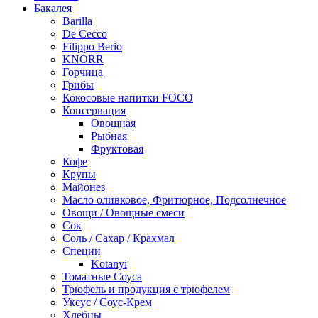
Бакалея
Barilla
De Cecco
Filippo Berio
KNORR
Горчица
Грибы
Кокосовые напитки FOCO
Консервация
Овощная
Рыбная
Фруктовая
Кофе
Крупы
Майонез
Масло оливковое, Фритюрное, Подсолнечное
Овощи / Овощные смеси
Сок
Соль / Сахар / Крахмал
Специи
Kotanyi
Томатные Соуса
Трюфель и продукция с трюфелем
Уксус / Соус-Крем
Хлебцы