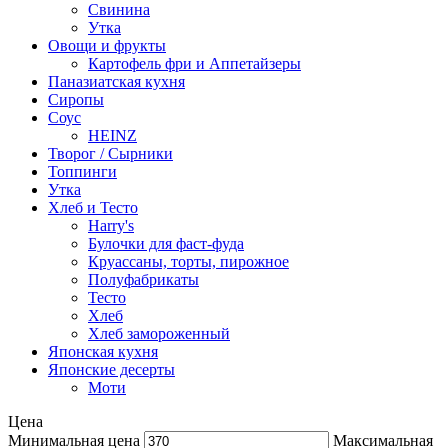
Свинина
Утка
Овощи и фрукты
Картофель фри и Аппетайзеры
Паназиатская кухня​
Сиропы
Соус
HEINZ
Творог / Сырники
Топпинги
Утка
Хлеб и Тесто
Harry's
Булочки для фаст-фуда
Круассаны, торты, пирожное
Полуфабрикаты
Тесто
Хлеб
Хлеб замороженный
Японская кухня
Японские десерты
Моти
Цена
Минимальная цена
Максимальная