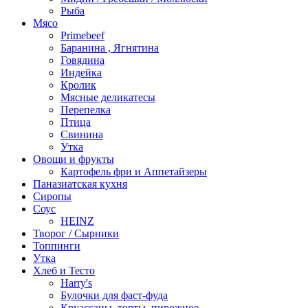
Рыба
Мясо
Primebeef
Баранина , Ягнятина
Говядина
Индейка
Кролик
Мясные деликатесы
Перепелка
Птица
Свинина
Утка
Овощи и фрукты
Картофель фри и Аппетайзеры
Паназиатская кухня​
Сиропы
Соус
HEINZ
Творог / Сырники
Топпинги
Утка
Хлеб и Тесто
Harry's
Булочки для фаст-фуда
Круассаны, торты, пирожное