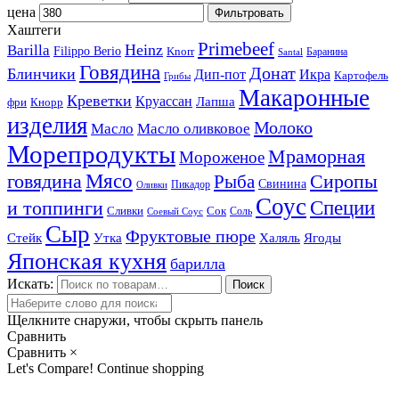
цена
Фильтровать
Хаштеги
Primebeef
Heinz
Barilla
Filippo Berio
Knorr
Баранина
Santal
Говядина
Донат
Блинчики
Дип-пот
Икра
Картофель
Грибы
Макаронные
Креветки
Круассан
Лапша
фри
Кнорр
изделия
Молоко
Масло
Масло оливковое
Морепродукты
Мраморная
Мороженое
Мясо
говядина
Сиропы
Рыба
Свинина
Пикадор
Оливки
Соус
и топпинги
Специи
Сливки
Сок
Соль
Соевый Соус
Сыр
Фруктовые пюре
Стейк
Утка
Халяль
Ягоды
Японская кухня
барилла
Искать:
Поиск
Щелкните снаружи, чтобы скрыть панель
Сравнить
Сравнить
×
Let's Compare!
Continue shopping