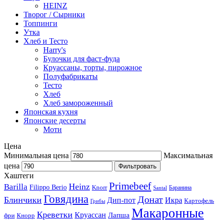
HEINZ
Творог / Сырники
Топпинги
Утка
Хлеб и Тесто
Harry's
Булочки для фаст-фуда
Круассаны, торты, пирожное
Полуфабрикаты
Тесто
Хлеб
Хлеб замороженный
Японская кухня
Японские десерты
Моти
Цена
Минимальная цена
Максимальная
цена
Фильтровать
Хаштеги
Primebeef
Heinz
Barilla
Filippo Berio
Knorr
Баранина
Santal
Говядина
Донат
Блинчики
Дип-пот
Икра
Картофель
Грибы
Макаронные
Креветки
Круассан
Лапша
фри
Кнорр