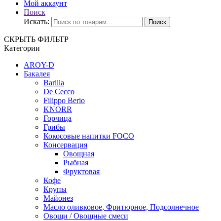
Мой аккаунт
Поиск
Искать:
Поиск
СКРЫТЬ ФИЛЬТР
Категории
AROY-D
Бакалея
Barilla
De Cecco
Filippo Berio
KNORR
Горчица
Грибы
Кокосовые напитки FOCO
Консервация
Овощная
Рыбная
Фруктовая
Кофе
Крупы
Майонез
Масло оливковое, Фритюрное, Подсолнечное
Овощи / Овощные смеси