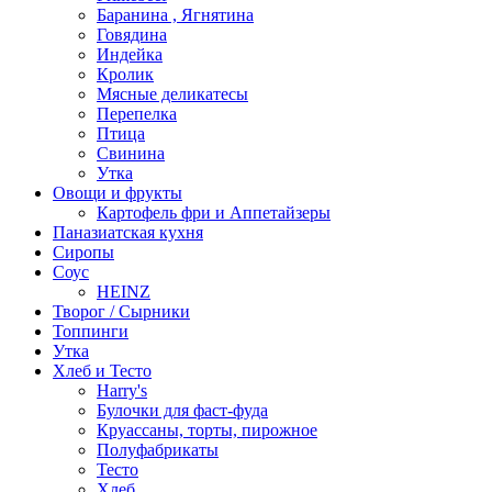
Баранина , Ягнятина
Говядина
Индейка
Кролик
Мясные деликатесы
Перепелка
Птица
Свинина
Утка
Овощи и фрукты
Картофель фри и Аппетайзеры
Паназиатская кухня​
Сиропы
Соус
HEINZ
Творог / Сырники
Топпинги
Утка
Хлеб и Тесто
Harry's
Булочки для фаст-фуда
Круассаны, торты, пирожное
Полуфабрикаты
Тесто
Хлеб