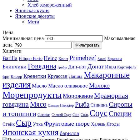
Хлеб замороженный
Японская кухня
Японские десерты
Моти
Цена
Минимальная цена
Максимальная
цена
Фильтровать
Хаштеги
Primebeef
Heinz
Barilla
Filippo Berio
Knorr
Баранина
Santal
Говядина
Донат
Блинчики
Дип-пот
Икра
Картофель
Грибы
Макаронные
Креветки
Круассан
Лапша
фри
Кнорр
изделия
Молоко
Масло
Масло оливковое
Морепродукты
Мраморная
Мороженое
Мясо
говядина
Сиропы
Рыба
Свинина
Пикадор
Оливки
Соус
и топпинги
Специи
Сливки
Сок
Соль
Соевый Соус
Сыр
Фруктовые пюре
Стейк
Утка
Халяль
Ягоды
Японская кухня
барилла