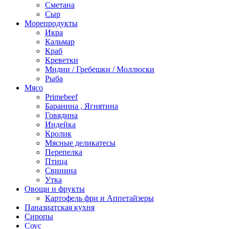
Сметана
Сыр
Морепродукты
Икра
Кальмар
Краб
Креветки
Мидии / Гребешки / Моллюски
Рыба
Мясо
Primebeef
Баранина , Ягнятина
Говядина
Индейка
Кролик
Мясные деликатесы
Перепелка
Птица
Свинина
Утка
Овощи и фрукты
Картофель фри и Аппетайзеры
Паназиатская кухня​
Сиропы
Соус