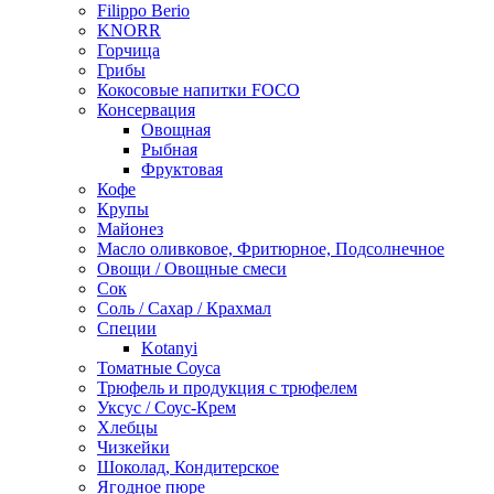
Filippo Berio
KNORR
Горчица
Грибы
Кокосовые напитки FOCO
Консервация
Овощная
Рыбная
Фруктовая
Кофе
Крупы
Майонез
Масло оливковое, Фритюрное, Подсолнечное
Овощи / Овощные смеси
Сок
Соль / Сахар / Крахмал
Специи
Kotanyi
Томатные Соуса
Трюфель и продукция с трюфелем
Уксус / Соус-Крем
Хлебцы
Чизкейки
Шоколад, Кондитерское
Ягодное пюре