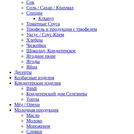
Сок
Соль / Сахар / Крахмал
Специи
Kotanyi
Томатные Соуса
Трюфель и продукция с трюфелем
Уксус / Соус-Крем
Хлебцы
Чизкейки
Шоколад, Кондитерское
Ягодное пюре
Ягоды
Яйца
Десерты
Колбасные изделия
Кондитерские изделия
Bindi
Кондитерский дом Селезнева
Торты
Мёд / Орехи
Молочная продукция
Масло
Молоко
Мороженое
Сливки