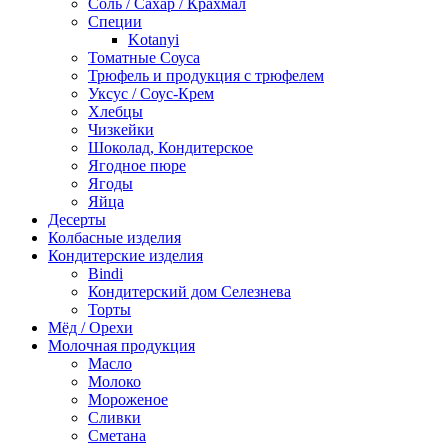
Соль / Сахар / Крахмал
Специи
Kotanyi
Томатные Соуса
Трюфель и продукция с трюфелем
Уксус / Соус-Крем
Хлебцы
Чизкейки
Шоколад, Кондитерское
Ягодное пюре
Ягоды
Яйца
Десерты
Колбасные изделия
Кондитерские изделия
Bindi
Кондитерский дом Селезнева
Торты
Мёд / Орехи
Молочная продукция
Масло
Молоко
Мороженое
Сливки
Сметана