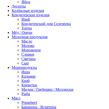
Яйца
Десерты
Колбасные изделия
Кондитерские изделия
Bindi
Кондитерский дом Селезнева
Торты
Мёд / Орехи
Молочная продукция
Масло
Молоко
Мороженое
Сливки
Сметана
Сыр
Морепродукты
Икра
Кальмар
Краб
Креветки
Мидии / Гребешки / Моллюски
Рыба
Мясо
Primebeef
Баранина , Ягнятина