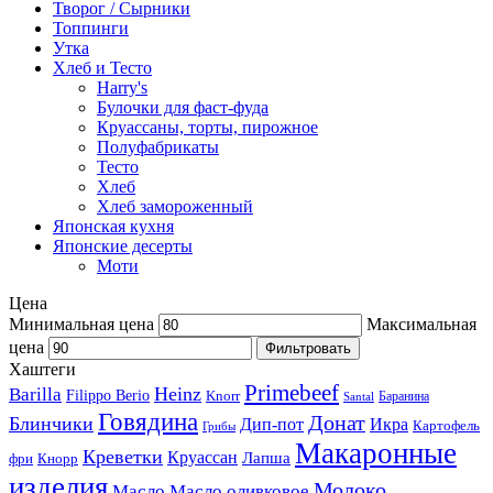
Творог / Сырники
Топпинги
Утка
Хлеб и Тесто
Harry's
Булочки для фаст-фуда
Круассаны, торты, пирожное
Полуфабрикаты
Тесто
Хлеб
Хлеб замороженный
Японская кухня
Японские десерты
Моти
Цена
Минимальная цена
Максимальная
цена
Фильтровать
Хаштеги
Primebeef
Heinz
Barilla
Filippo Berio
Knorr
Баранина
Santal
Говядина
Донат
Блинчики
Дип-пот
Икра
Картофель
Грибы
Макаронные
Креветки
Круассан
Лапша
фри
Кнорр
изделия
Молоко
Масло
Масло оливковое