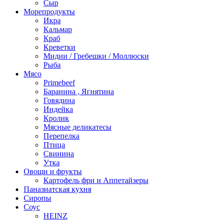
Сыр
Морепродукты
Икра
Кальмар
Краб
Креветки
Мидии / Гребешки / Моллюски
Рыба
Мясо
Primebeef
Баранина , Ягнятина
Говядина
Индейка
Кролик
Мясные деликатесы
Перепелка
Птица
Свинина
Утка
Овощи и фрукты
Картофель фри и Аппетайзеры
Паназиатская кухня​
Сиропы
Соус
HEINZ