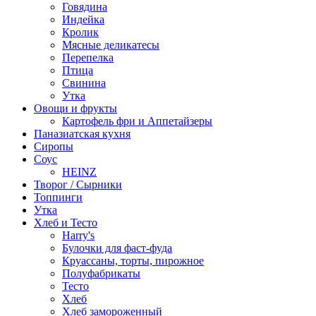
Говядина
Индейка
Кролик
Мясные деликатесы
Перепелка
Птица
Свинина
Утка
Овощи и фрукты
Картофель фри и Аппетайзеры
Паназиатская кухня​
Сиропы
Соус
HEINZ
Творог / Сырники
Топпинги
Утка
Хлеб и Тесто
Harry's
Булочки для фаст-фуда
Круассаны, торты, пирожное
Полуфабрикаты
Тесто
Хлеб
Хлеб замороженный