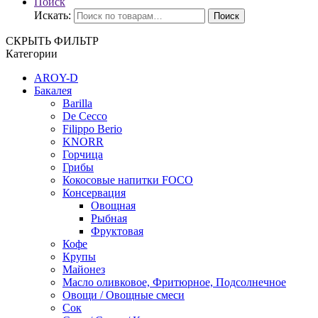
Поиск
Искать:
Поиск
СКРЫТЬ ФИЛЬТР
Категории
AROY-D
Бакалея
Barilla
De Cecco
Filippo Berio
KNORR
Горчица
Грибы
Кокосовые напитки FOCO
Консервация
Овощная
Рыбная
Фруктовая
Кофе
Крупы
Майонез
Масло оливковое, Фритюрное, Подсолнечное
Овощи / Овощные смеси
Сок