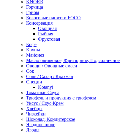
KNORR
Горчица
Грибы
Кокосовые напитки FOCO
Консервация
Овощная
Рыбная
Фруктовая
Кофе
Крупы
Майонез
Масло оливковое, Фритюрное, Подсолнечное
Овощи / Овощные смеси
Сок
Соль / Сахар / Крахмал
Специи
Kotanyi
Томатные Соуса
Трюфель и продукция с трюфелем
Уксус / Соус-Крем
Хлебцы
Чизкейки
Шоколад, Кондитерское
Ягодное пюре
Ягоды