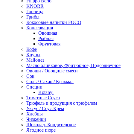
Filippo Berio
KNORR
Горчица
Грибы
Кокосовые напитки FOCO
Консервация
Овощная
Рыбная
Фруктовая
Кофе
Крупы
Майонез
Масло оливковое, Фритюрное, Подсолнечное
Овощи / Овощные смеси
Сок
Соль / Сахар / Крахмал
Специи
Kotanyi
Томатные Соуса
Трюфель и продукция с трюфелем
Уксус / Соус-Крем
Хлебцы
Чизкейки
Шоколад, Кондитерское
Ягодное пюре