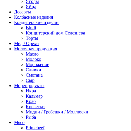
Ягоды
Яйца
Десерты
Колбасные изделия
Кондитерские изделия
Bindi
Кондитерский дом Селезнева
Торты
Мёд / Орехи
Молочная продукция
Масло
Молоко
Мороженое
Сливки
Сметана
Сыр
Морепродукты
Икра
Кальмар
Краб
Креветки
Мидии / Гребешки / Моллюски
Рыба
Мясо
Primebeef