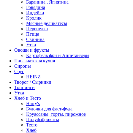
Баранина , Ягнятина
Говядина
Индейка
Кролик
Мясные деликатесы
Перепелка
Птица
Свинина
Утка
Овощи и фрукты
Картофель фри и Аппетайзеры
Паназиатская кухня​
Сиропы
Соус
HEINZ
Творог / Сырники
Топпинги
Утка
Хлеб и Тесто
Harry's
Булочки для фаст-фуда
Круассаны, торты, пирожное
Полуфабрикаты
Тесто
Хлеб