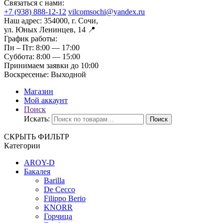
Связаться с нами:
+7 (938) 888-12-12
vilcomsochi@yandex.ru
Наш адрес:
354000, г. Сочи,
ул. Юных Ленинцев, 14 📍
График работы:
Пн – Пт:
8:00 — 17:00
Суббота:
8:00 — 15:00
Принимаем заявки до 10:00
Воскресенье:
Выходной
Магазин
Мой аккаунт
Поиск
Искать:
Поиск
СКРЫТЬ ФИЛЬТР
Категории
AROY-D
Бакалея
Barilla
De Cecco
Filippo Berio
KNORR
Горчица