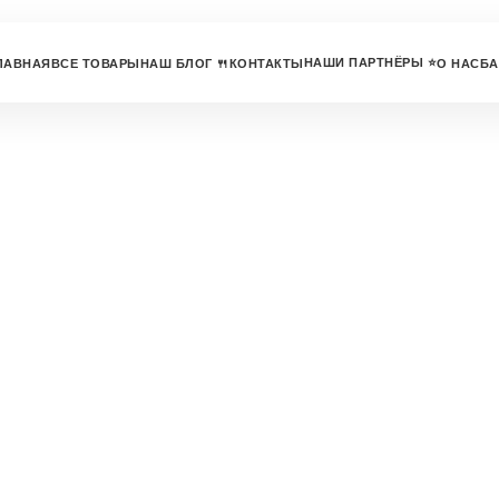
НАШИ ПАРТНЁРЫ ⭐
ЛАВНАЯ
ВСЕ ТОВАРЫ
НАШ БЛОГ 🍴
КОНТАКТЫ
О НАС
БА