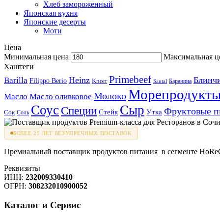
Хлеб замороженный
Японская кухня
Японские десерты
Моти
Цена
Минимальная цена
Максимальная ц
Хаштеги
Primebeef
Heinz
Блинч
Barilla
Filippo Berio
Knorr
Баранина
Santal
Морепродукт
Молоко
Масло
Масло оливковое
Соус
Сыр
Специи
Фруктовые 
Стейк
Утка
Сок
Соль
БОЛЕЕ 25 ЛЕТ БЕЗУПРЕЧНЫХ ПОСТАВОК
Премиальный поставщик продуктов питания в сегменте HoReCa
Реквизиты
ИНН:
232009330410
ОГРН:
308232010900052
Каталог и Сервис