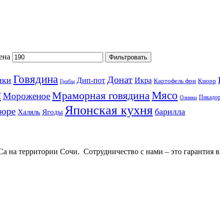
ена
Фильтровать
Говядина
Донат
ики
Дип-пот
Икра
Картофель фри
Кнорр
Грибы
ы
Мясо
Мраморная говядина
Мороженое
Пикадо
Оливки
Японская кухня
пюре
барилла
Халяль
Ягоды
 на территории Сочи. Сотрудничество с нами – это гарантия в