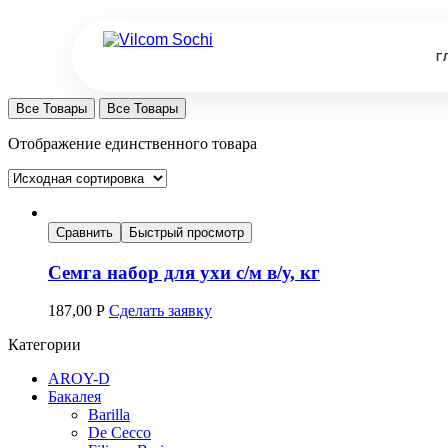
Г
Все Товары
Все Товары
Отображение единственного товара
Сравнить
Быстрый просмотр
Семга набор для ухи с/м в/у, кг
187,00
Р
Сделать заявку
Категории
AROY-D
Бакалея
Barilla
De Cecco