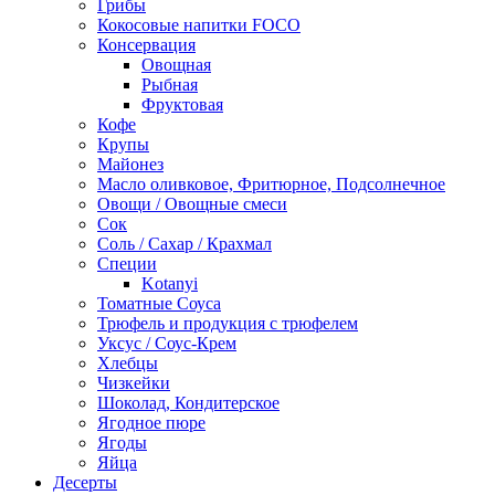
Грибы
Кокосовые напитки FOCO
Консервация
Овощная
Рыбная
Фруктовая
Кофе
Крупы
Майонез
Масло оливковое, Фритюрное, Подсолнечное
Овощи / Овощные смеси
Сок
Соль / Сахар / Крахмал
Специи
Kotanyi
Томатные Соуса
Трюфель и продукция с трюфелем
Уксус / Соус-Крем
Хлебцы
Чизкейки
Шоколад, Кондитерское
Ягодное пюре
Ягоды
Яйца
Десерты