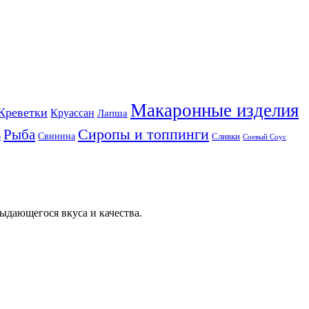
Макаронные изделия
Креветки
Круассан
Лапша
Сиропы и топпинги
Рыба
Свинина
Сливки
р
Соевый Соус
ыдающегося вкуса и качества.