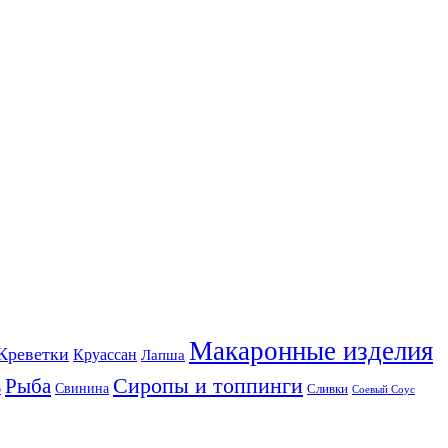
Макаронные изделия
Креветки
Круассан
Лапша
Сиропы и топпинги
Рыба
Свинина
Сливки
р
Соевый Соус