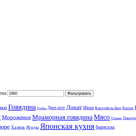
ена
Фильтровать
Говядина
Донат
ики
Дип-пот
Икра
Картофель фри
Кнорр
Грибы
ы
Мясо
Мраморная говядина
Мороженое
Пикадо
Оливки
Японская кухня
пюре
барилла
Халяль
Ягоды