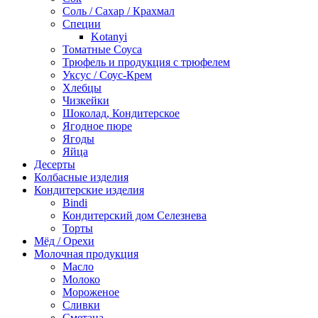
Соль / Сахар / Крахмал
Специи
Kotanyi
Томатные Соуса
Трюфель и продукция с трюфелем
Уксус / Соус-Крем
Хлебцы
Чизкейки
Шоколад, Кондитерское
Ягодное пюре
Ягоды
Яйца
Десерты
Колбасные изделия
Кондитерские изделия
Bindi
Кондитерский дом Селезнева
Торты
Мёд / Орехи
Молочная продукция
Масло
Молоко
Мороженое
Сливки
Сметана