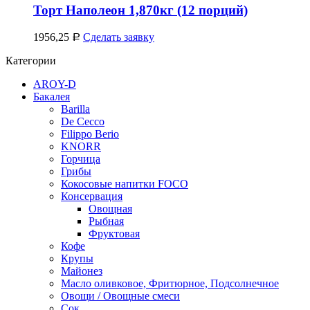
Торт Наполеон 1,870кг (12 порций)
1956,25
Сделать заявку
Р
Категории
AROY-D
Бакалея
Barilla
De Cecco
Filippo Berio
KNORR
Горчица
Грибы
Кокосовые напитки FOCO
Консервация
Овощная
Рыбная
Фруктовая
Кофе
Крупы
Майонез
Масло оливковое, Фритюрное, Подсолнечное
Овощи / Овощные смеси
Сок