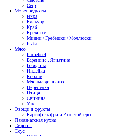
Сыр
Морепродукты
Икра
Кальмар
Краб
Креветки
Мидии / Гребешки / Моллюски
Рыба
Мясо
Primebeef
Баранина , Ягнятина
Говядина
Индейка
Кролик
Мясные деликатесы
Перепелка
Птица
Свинина
Утка
Овощи и фрукты
Картофель фри и Аппетайзеры
Паназиатская кухня​
Сиропы
Соус