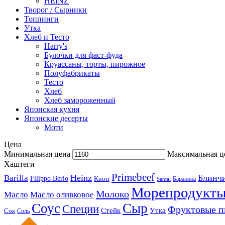
HEINZ
Творог / Сырники
Топпинги
Утка
Хлеб и Тесто
Harry's
Булочки для фаст-фуда
Круассаны, торты, пирожное
Полуфабрикаты
Тесто
Хлеб
Хлеб замороженный
Японская кухня
Японские десерты
Моти
Цена
Минимальная цена
Максимальная ц
Хаштеги
Primebeef
Heinz
Блинч
Barilla
Filippo Berio
Knorr
Баранина
Santal
Морепродукт
Молоко
Масло
Масло оливковое
Соус
Сыр
Специи
Фруктовые 
Стейк
Утка
Сок
Соль