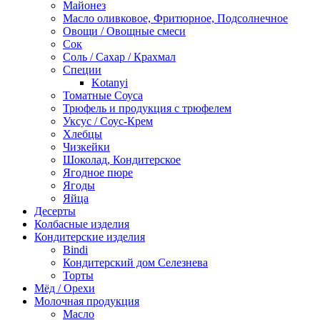
Майонез
Масло оливковое, Фритюрное, Подсолнечное
Овощи / Овощные смеси
Сок
Соль / Сахар / Крахмал
Специи
Kotanyi
Томатные Соуса
Трюфель и продукция с трюфелем
Уксус / Соус-Крем
Хлебцы
Чизкейки
Шоколад, Кондитерское
Ягодное пюре
Ягоды
Яйца
Десерты
Колбасные изделия
Кондитерские изделия
Bindi
Кондитерский дом Селезнева
Торты
Мёд / Орехи
Молочная продукция
Масло