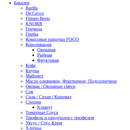
Бакалея
Barilla
De Cecco
Filippo Berio
KNORR
Горчица
Грибы
Кокосовые напитки FOCO
Консервация
Овощная
Рыбная
Фруктовая
Кофе
Крупы
Майонез
Масло оливковое, Фритюрное, Подсолнечное
Овощи / Овощные смеси
Сок
Соль / Сахар / Крахмал
Специи
Kotanyi
Томатные Соуса
Трюфель и продукция с трюфелем
Уксус / Соус-Крем
Хлебцы