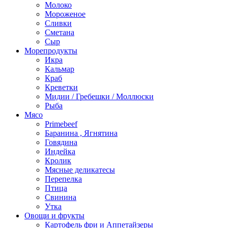
Молоко
Мороженое
Сливки
Сметана
Сыр
Морепродукты
Икра
Кальмар
Краб
Креветки
Мидии / Гребешки / Моллюски
Рыба
Мясо
Primebeef
Баранина , Ягнятина
Говядина
Индейка
Кролик
Мясные деликатесы
Перепелка
Птица
Свинина
Утка
Овощи и фрукты
Картофель фри и Аппетайзеры