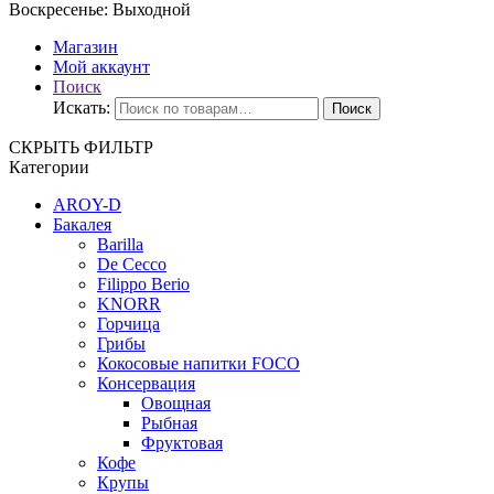
Воскресенье:
Выходной
Магазин
Мой аккаунт
Поиск
Искать:
Поиск
СКРЫТЬ ФИЛЬТР
Категории
AROY-D
Бакалея
Barilla
De Cecco
Filippo Berio
KNORR
Горчица
Грибы
Кокосовые напитки FOCO
Консервация
Овощная
Рыбная
Фруктовая
Кофе
Крупы