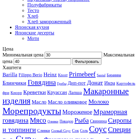
Полуфабрикаты
Тесто
Хлеб
Хлеб замороженный
Японская кухня
Японские десерты
Моти
Цена
Минимальная цена
Максимальная
цена
Фильтровать
Хаштеги
Primebeef
Heinz
Barilla
Filippo Berio
Knorr
Баранина
Santal
Говядина
Донат
Блинчики
Дип-пот
Икра
Картофель
Грибы
Макаронные
Креветки
Круассан
Лапша
фри
Кнорр
изделия
Молоко
Масло
Масло оливковое
Морепродукты
Мраморная
Мороженое
Мясо
говядина
Сиропы
Рыба
Свинина
Пикадор
Оливки
Соус
и топпинги
Специи
Сливки
Сок
Соль
Соевый Соус
Сыр