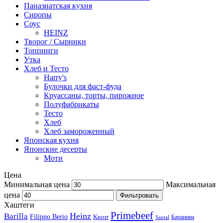
Паназиатская кухня​
Сиропы
Соус
HEINZ
Творог / Сырники
Топпинги
Утка
Хлеб и Тесто
Harry's
Булочки для фаст-фуда
Круассаны, торты, пирожное
Полуфабрикаты
Тесто
Хлеб
Хлеб замороженный
Японская кухня
Японские десерты
Моти
Цена
Минимальная цена
Максимальная
цена
Фильтровать
Хаштеги
Primebeef
Heinz
Barilla
Filippo Berio
Knorr
Баранина
Santal