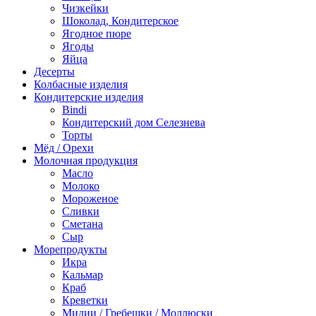
Чизкейки
Шоколад, Кондитерское
Ягодное пюре
Ягоды
Яйца
Десерты
Колбасные изделия
Кондитерские изделия
Bindi
Кондитерский дом Селезнева
Торты
Мёд / Орехи
Молочная продукция
Масло
Молоко
Мороженое
Сливки
Сметана
Сыр
Морепродукты
Икра
Кальмар
Краб
Креветки
Мидии / Гребешки / Моллюски