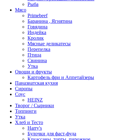
Рыба
Мясо
Primebeef
Баранина , Ягнятина
Говядина
Индейка
Кролик
Мясные деликатесы
Перепелка
Птица
Свинина
Утка
Овощи и фрукты
Картофель фри и Аппетайзеры
Паназиатская кухня​
Сиропы
Соус
HEINZ
Творог / Сырники
Топпинги
Утка
Хлеб и Тесто
Harry's
Булочки для фаст-фуда
Круассаны, торты, пирожное