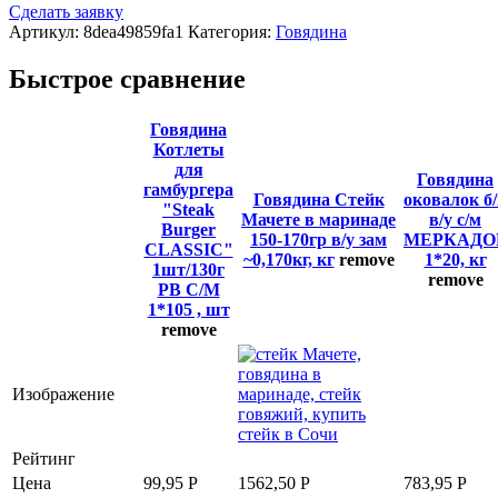
Сделать заявку
Артикул:
8dea49859fa1
Категория:
Говядина
Быстрое сравнение
Говядина
Котлеты
для
Говядина
гамбургера
Говядина Стейк
оковалок б
"Steak
Мачете в маринаде
в/у с/м
Burger
150-170гр в/у зам
МЕРКАДО
CLASSIC"
~0,170кг, кг
remove
1*20, кг
1шт/130г
remove
PB С/М
1*105 , шт
remove
Изображение
Рейтинг
Цена
99,95
Р
1562,50
Р
783,95
Р