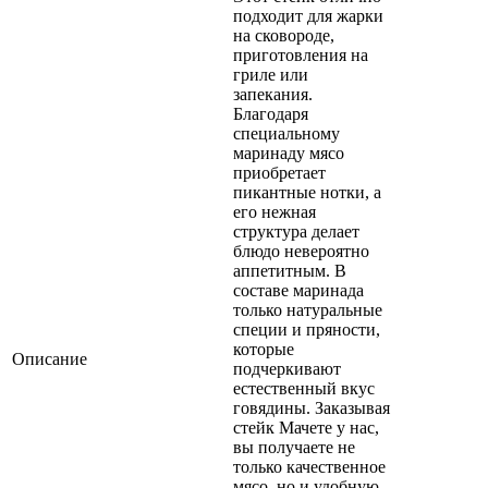
подходит для жарки
на сковороде,
приготовления на
гриле или
запекания.
Благодаря
специальному
маринаду мясо
приобретает
пикантные нотки, а
его нежная
структура делает
блюдо невероятно
аппетитным. В
составе маринада
только натуральные
специи и пряности,
которые
Описание
подчеркивают
естественный вкус
говядины. Заказывая
стейк Мачете у нас,
вы получаете не
только качественное
мясо, но и удобную