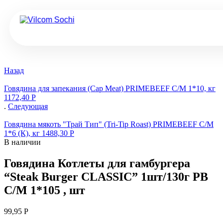
Назад
Говядина для запекания (Cap Meat) PRIMEBEEF С/М 1*10, кг
1172,40
Р
.
Следующая
Говядина мякоть "Трай Тип" (Tri-Tip Roast) PRIMEBEEF С/М
1*6 (К), кг
1488,30
Р
В наличии
Говядина Котлеты для гамбургера
“Steak Burger CLASSIC” 1шт/130г PB
С/М 1*105 , шт
99,95
Р