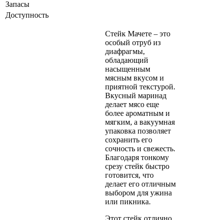
Запасы
Доступность
Стейк Мачете – это
особый отруб из
диафрагмы,
обладающий
насыщенным
мясным вкусом и
приятной текстурой.
Вкусный маринад
делает мясо еще
более ароматным и
мягким, а вакуумная
упаковка позволяет
сохранить его
сочность и свежесть.
Благодаря тонкому
срезу стейк быстро
готовится, что
делает его отличным
выбором для ужина
или пикника.
Этот стейк отлично