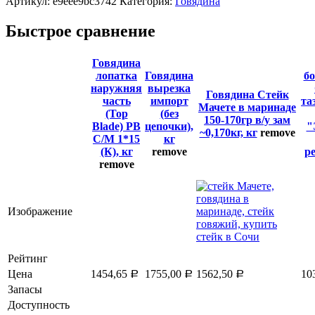
Артикул:
e9eee9bc3742
Категория:
Говядина
Быстрое сравнение
Говядина
лопатка
Говядина
бо
наружняя
вырезка
Говядина Стейк
часть
импорт
та
Мачете в маринаде
(Top
(без
150-170гр в/у зам
Blade) PB
цепочки),
"
~0,170кг, кг
remove
С/М 1*15
кг
(К), кг
remove
pe
remove
Изображение
Рейтинг
Цена
1454,65
1755,00
1562,50
10
Р
Р
Р
Запасы
Доступность