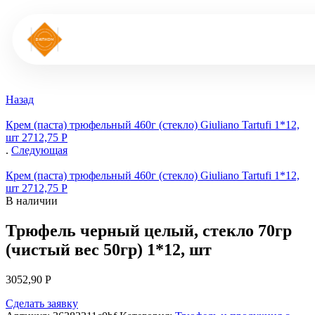
Назад
Крем (паста) трюфельный 460г (стекло) Giuliano Tartufi 1*12,
шт
2712,75
Р
.
Следующая
Крем (паста) трюфельный 460г (стекло) Giuliano Tartufi 1*12,
шт
2712,75
Р
В наличии
Трюфель черный целый, стекло 70гр
(чистый вес 50гр) 1*12, шт
3052,90
Р
Сделать заявку