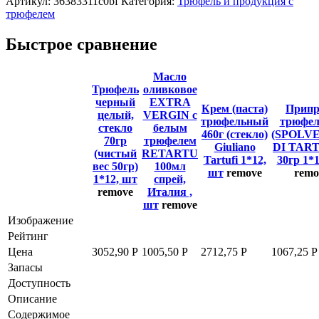
Артикул:
36383311c0bf
Категория:
Трюфель и продукция с
трюфелем
Быстрое сравнение
Масло
Трюфель
оливковое
черный
EXTRA
Крем (паста)
Припр
целый,
VERGIN с
трюфельный
трюфел
стекло
белым
460г (стекло)
(SPOLV
70гр
трюфелем
Giuliano
DI TART
(чистый
RETARTU
Tartufi 1*12,
30гр 1*
вес 50гр)
100мл
шт
remove
remo
1*12, шт
спрей,
remove
Италия ,
шт
remove
Изображение
Рейтинг
Цена
3052,90
Р
1005,50
Р
2712,75
Р
1067,25
Р
Запасы
Доступность
Описание
Содержимое