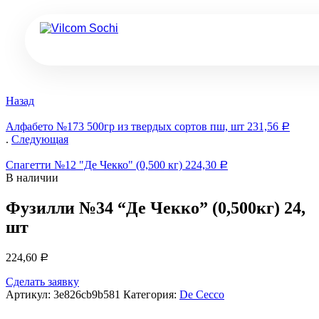
Назад
Алфабето №173 500гр из твердых сортов пш, шт
231,56
Р
.
Следующая
Спагетти №12 "Де Чекко" (0,500 кг)
224,30
Р
В наличии
Фузилли №34 “Де Чекко” (0,500кг) 24,
шт
224,60
Р
Сделать заявку
Артикул:
3e826cb9b581
Категория:
De Cecco