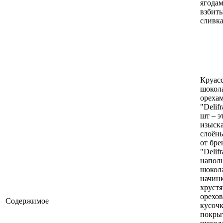
ягодам
взбит
сливк
Круасс
шокол
орехам
"Delif
шт – э
изыск
слоёны
от бре
"Delifr
напол
шокол
начин
хруст
орехо
Содержимое
кусоч
покры