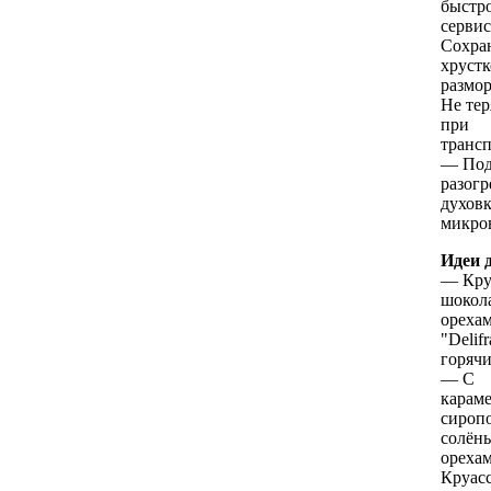
быстр
серви
Сохра
хрустк
размо
Не те
при
транс
— Под
разогр
духовк
микро
Идеи 
— Кру
шокол
ореха
"Delif
горячи
— С
карам
сироп
солён
ореха
Круасс