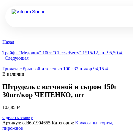
Назад
Трайфл "Медовик" 100г "CheeseBerry" 1*15/12, шт
95,50
Р
.
Следующая
Грилата с брынзой и зеленью 100г 32шт/кор
94,15
Р
В наличии
Штрудель с ветчиной и сыром 150г
30шт/кор ЧЕПЕНКО, шт
103,85
Р
Сделать заявку
Артикул:
cdd6b1904655
Категория:
Круассаны, торты,
пирожное