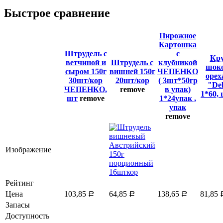
Быстрое сравнение
Пирожное
Картошка
Штрудель с
с
Кру
ветчиной и
Штрудель с
клубникой
шоко
сыром 150г
вишней 150г
ЧЕПЕНКО
орех
30шт/кор
20шт/кор
( 3шт*50гр
"Del
ЧЕПЕНКО,
remove
в упак)
1*60,
шт
remove
1*24упак ,
упак
remove
Изображение
Рейтинг
Цена
103,85
64,85
138,65
81,85
Р
Р
Р
Запасы
Доступность