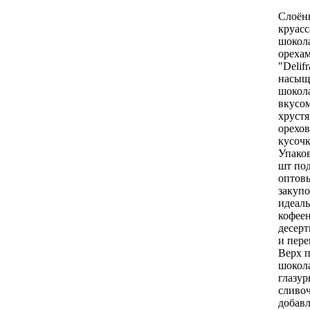
Слоён
круасс
шокол
орехам
"Delifr
насыщ
шокол
вкусо
хруст
орехо
кусоч
Упако
шт под
оптов
закупо
идеаль
кофеен
десер
и пере
Верх 
шокол
глазур
сливоч
добавл