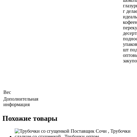
шокол
глазур
г дела
идеал
кофеен
перек
десер
поднос
упаков
шт под
оптов
закупо
Вес
Дополнительная
информация
Похожие товары