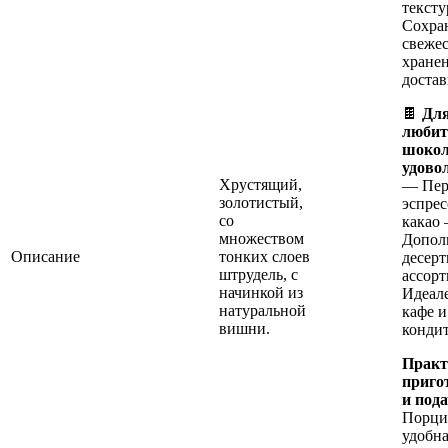
тексту
Сохра
свежес
хране
достав
🍫
Дл
любит
шоко
удово
Хрустящий,
— Пер
золотистый,
эспрес
со
какао
множеством
Допол
Описание
тонких слоев
десер
штрудель, с
ассор
начинкой из
Идеал
натуральной
кафе и
вишни.
конди
Практ
приго
и пода
Порци
удобна