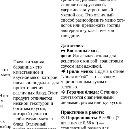
становится хрустящей,
удерживая внутри пряный
мясной сок. Это отличный
способ разнообразить меню хот-
догов или предложить гостям
альтернативу классической
говядине.
Для меню:
🌭
Восточные хот-
доги:
Идеальная основа для
рецептов с кинзой, гранатовым
Голяшка задняя
соусом или аджикой.
баранина - это
 это
🥩
Гриль-меню:
Подача в стиле
качественное и
 мясо,
"Люля-кебаб" — с лавашом,
вкусное мясо, которое
маринованным луком и
идеально подходит для
зеленью.
приготовления
🥘
Горячие блюда:
Отлично
различных блюд. Этот
Этот
сочетаются с запеченными
продукт отличается
ся
овощами, рисом или кускусом.
нежной текстурой и
 и
богатым вкусом,
Практично в работе:
который ценится
⚖️
Порционность:
Вес 80 г (7
любителями мясных
ных
шт в пачке 0,56 кг) —
блюд. Отличный
выбор
стандартный размер для