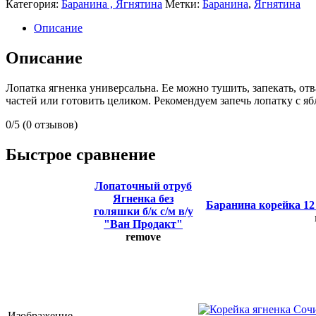
Категория:
Баранина , Ягнятина
Метки:
Баранина
,
Ягнятина
Описание
Описание
Лопатка ягненка универсальна. Ее можно тушить, запекать, от
частей или готовить целиком. Рекомендуем запечь лопатку с 
0/5
(0 отзывов)
Быстрое сравнение
Лопаточный отруб
Ягненка без
Баранина корейка 12 р
голяшки б/к с/м в/у
"Ван Продакт"
remove
Изображение