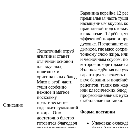
Баранина корейка 12 ребе
премиальная часть туши
насыщенным вкусом, ко
правильной подготовке.
кг включает 12 рёбер, ч
эффектной подачи и при
духовке. Представьте: 
дымком, где мясо сохра
Лопаточный отруб
тонкому слою жира, или
ягнятины станет
и чесночным соусом, п
отличной основой
которое покорит даже с
для вкусных,
Эта охлаждённая вакуум
полезных и
гарантирует свежесть и
оригинальных блюд.
вкус баранины подойдё
Мясо в этой части
рецептов, таких как жа
туши особенно
или классических блюд 
нежное и мягкое,
профессиональных кухо
поскольку
стабильные поставки.
практически не
Описание
содержит сухожилий
Форма поставки
и жира. Оно
достаточно быстро
Упаковка: охлаждё
готовится благодаря