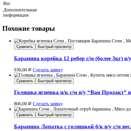
Вес
Дополнительная
информация
Похожие товары
Сравнить
Быстрый просмотр
Баранина корейка 12 ребер с/м (более 3кг) в/у
936,00
Сделать заявку
Р
Сравнить
Быстрый просмотр
Голяшка ягненка н/к с/м в/у “Ван Продакт” в
806,00
Сделать заявку
Р
Сравнить
Быстрый просмотр
Баранина Лопатка с голяшкой б/к в/у с/м вес,