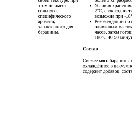
более 3 кг, расфас
своей текстуре, при
Условия хранения:
этом не имеет
2°C, срок годност
сильного
возможна при -18°
специфического
Рекомендации по 
аромата,
оливковым маслом
характерного для
часов, затем гото
баранины.
180°C 40-50 минут
Состав
Свежее мясо баранины к
охлаждённое в вакуумно
содержит добавок, соотв