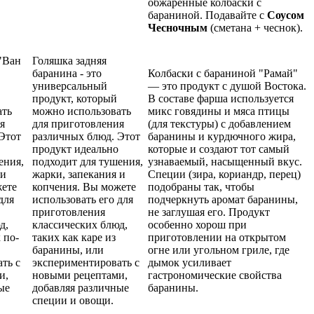
обжаренные колбаски с
бараниной. Подавайте с
Соусом
Чесночным
(сметана + чеснок).
"Ван
Голяшка задняя
баранина - это
Колбаски с бараниной "Рамай"
универсальный
— это продукт с душой Востока.
продукт, который
В составе фарша используется
ать
можно использовать
микс говядины и мяса птицы
я
для приготовления
(для текстуры) с добавлением
Этот
различных блюд. Этот
баранины и курдючного жира,
продукт идеально
которые и создают тот самый
ения,
подходит для тушения,
узнаваемый, насыщенный вкус.
 и
жарки, запекания и
Специи (зира, кориандр, перец)
жете
копчения. Вы можете
подобраны так, чтобы
для
использовать его для
подчеркнуть аромат баранины,
приготовления
не заглушая его. Продукт
д,
классических блюд,
особенно хорош при
 по-
таких как каре из
приготовлении на открытом
баранины, или
огне или угольном гриле, где
ть с
экспериментировать с
дымок усиливает
и,
новыми рецептами,
гастрономические свойства
ые
добавляя различные
баранины.
специи и овощи.