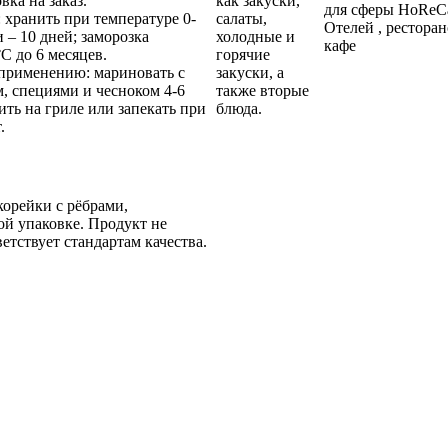
овка на заказ.
как закуски,
для сферы HoRe
 хранить при температуре 0-
салаты,
Отелей , ресторан
и – 10 дней; заморозка
холодные и
кафе
C до 6 месяцев.
горячие
применению: мариновать с
закуски, а
, специями и чесноком 4-6
также вторые
вить на гриле или запекать при
блюда.
.
орейки с рёбрами,
й упаковке. Продукт не
етствует стандартам качества.