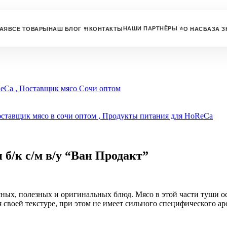
НАШИ ПАРТНЁРЫ ⭐
АЯ
ВСЕ ТОВАРЫ
НАШ БЛОГ 🍴
КОНТАКТЫ
О НАС
БАЗА З
б/к с/м в/у “Ван Продакт”
ных, полезных и оригинальных блюд. Мясо в этой части туши ос
 своей текстуре, при этом не имеет сильного специфического ар