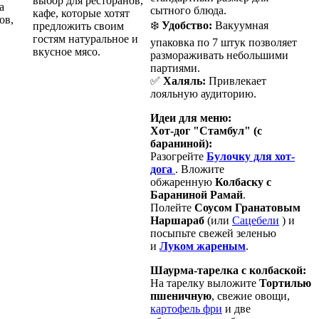
выбор для ресторанов,
Ca
сытного блюда.
кафе, которые хотят
ов,
❄️
Удобство:
Вакуумная
предложить своим
гостям натуральное и
упаковка по 7 штук позволяет
вкусное мясо.
размораживать небольшими
партиями.
✅
Халяль:
Привлекает
лояльную аудиторию.
Идеи для меню:
Хот-дог "Стамбул" (с
бараниной):
Разогрейте
Булочку для хот-
дога
. Вложите
обжаренную
Колбаску с
Бараниной Рамай
.
Полейте
Соусом Гранатовым
Наршараб
(или
Сацебели
) и
посыпьте свежей зеленью
и
Луком жареным
.
Шаурма-тарелка с колбаской:
На тарелку выложите
Тортилью
пшеничную
, свежие овощи,
картофель фри
и две