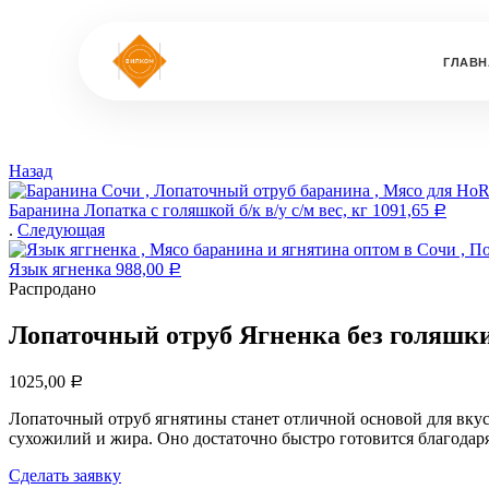
ГЛАВН
Назад
Баранина Лопатка с голяшкой б/к в/у с/м вес, кг
1091,65
Р
.
Следующая
Язык ягненка
988,00
Р
Распродано
Лопаточный отруб Ягненка без голяшки 
1025,00
Р
Лопаточный отруб ягнятины станет отличной основой для вкус
сухожилий и жира. Оно достаточно быстро готовится благодаря
Сделать заявку