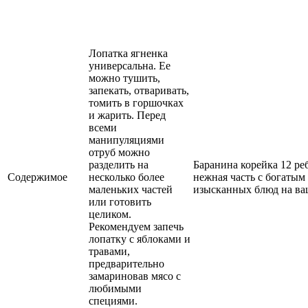
Лопатка ягненка
универсальна. Ее
можно тушить,
запекать, отваривать,
томить в горшочках
и жарить. Перед
всеми
манипуляциями
отруб можно
разделить на
Баранина корейка 12 реб
Содержимое
несколько более
нежная часть с богатым
маленьких частей
изысканных блюд на ва
или готовить
целиком.
Рекомендуем запечь
лопатку с яблоками и
травами,
предварительно
замариновав мясо с
любимыми
специями.