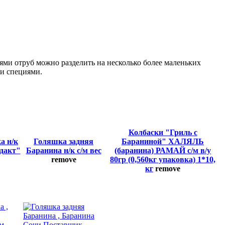
иями отруб можно разделить на несколько более маленьких
ми специями.
Колбаски "Гриль с
а н/к
Голяшка задняя
Бараниной" ХАЛЯЛЬ
одакт"
Баранина н/к с/м вес
(баранина) РАМАЙ с/м в/у
remove
80гр (0,560кг упаковка) 1*10,
кг
remove