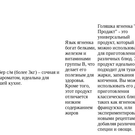
Голяшка ягненка 
Продакт" - это
универсальный
Язык ягненка
продукт, который
богат белками,
можно использов
железом и
для приготовлени
витаминами
различных блюд. 
группы B, что
продукт идеально
делает его
подходит для туш
ер с/м (более 3кг) – сочная и
полезным для
жарки, запекания
 ароматом, идеальна для
здоровья.
копчения. Вы мо
шей кухне.
Кроме того,
использовать его 
этот продукт
приготовления
отличается
классических блю
низким
таких как ягненок
содержанием
французски, или
жиров
экспериментирова
новыми рецептам
добавляя различн
специи и овощи.