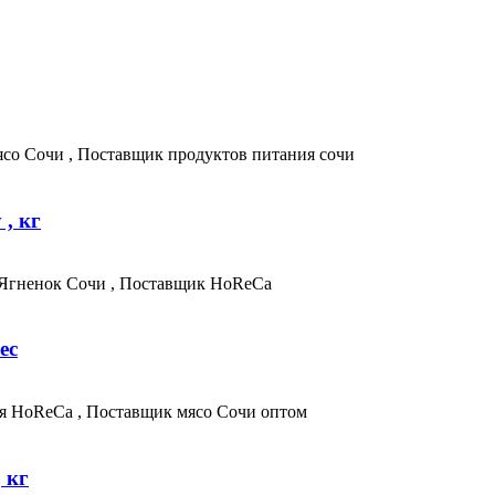
 , кг
ес
 кг