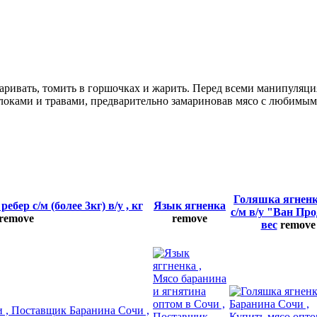
варивать, томить в горшочках и жарить. Перед всеми манипуляц
яблоками и травами, предварительно замариновав мясо с любимы
Голяшка ягненк
ебер с/м (более 3кг) в/у , кг
Язык ягненка
с/м в/у "Ван Пр
remove
remove
вес
remove