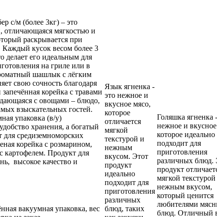
р с/м (более 3кг) – это
, отличающаяся мягкостью и
торый раскрывается при
 Каждый кусок весом более 3
то делает его идеальным для
готовления на гриле или в
ароматный шашлык с лёгким
няет свою сочность благодаря
Язык ягненка -
 запечённая корейка с травами
это нежное и
одающаяся с овощами – блюдо,
вкусное мясо,
амых взыскательных гостей.
которое
Голяшка ягненка -
ная упаковка (в/у)
отличается
нежное и вкусное
 удобство хранения, а богатый
мягкой
которое идеально
т для средиземноморских
текстурой и
подходит для
реная корейка с розмарином,
нежным
приготовления
с картофелем. Продукт для
вкусом. Этот
различных блюд. 
нь, высокое качество и
продукт
продукт отличает
идеально
мягкой текстурой
подходит для
нежным вкусом,
приготовления
который ценится
различных
любителями мяс
нная вакуумная упаковка, вес
блюд, таких
блюд. Отличный 