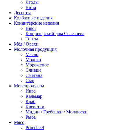
Ягоды
Яйца
Десерты
Колбасные изделия
Кондитерские изделия
Bindi
Кондитерский дом Селезнева
Торты
Мёд / Орехи
Молочная продукция
Масло
Молоко
Мороженое
Сливки
Сметана
Сыр
Морепродукты
Икра
Кальмар
Краб
Креветки
Мидии / Гребешки / Моллюски
Рыба
Мясо
Primebeef