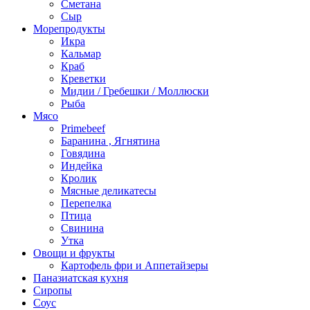
Сметана
Сыр
Морепродукты
Икра
Кальмар
Краб
Креветки
Мидии / Гребешки / Моллюски
Рыба
Мясо
Primebeef
Баранина , Ягнятина
Говядина
Индейка
Кролик
Мясные деликатесы
Перепелка
Птица
Свинина
Утка
Овощи и фрукты
Картофель фри и Аппетайзеры
Паназиатская кухня​
Сиропы
Соус