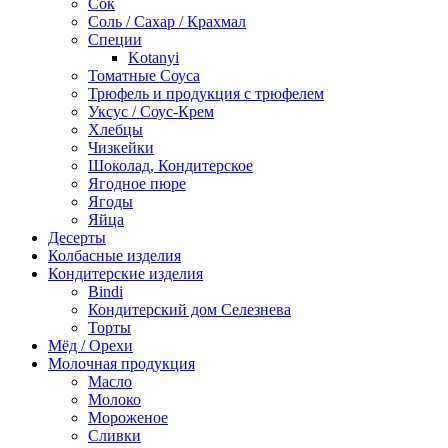
Сок
Соль / Сахар / Крахмал
Специи
Kotanyi
Томатные Соуса
Трюфель и продукция с трюфелем
Уксус / Соус-Крем
Хлебцы
Чизкейки
Шоколад, Кондитерское
Ягодное пюре
Ягоды
Яйца
Десерты
Колбасные изделия
Кондитерские изделия
Bindi
Кондитерский дом Селезнева
Торты
Мёд / Орехи
Молочная продукция
Масло
Молоко
Мороженое
Сливки