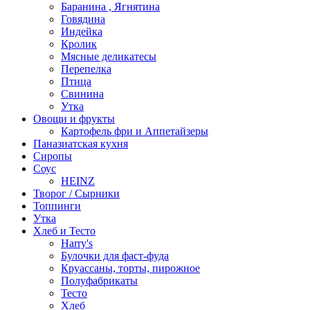
Баранина , Ягнятина
Говядина
Индейка
Кролик
Мясные деликатесы
Перепелка
Птица
Свинина
Утка
Овощи и фрукты
Картофель фри и Аппетайзеры
Паназиатская кухня​
Сиропы
Соус
HEINZ
Творог / Сырники
Топпинги
Утка
Хлеб и Тесто
Harry's
Булочки для фаст-фуда
Круассаны, торты, пирожное
Полуфабрикаты
Тесто
Хлеб