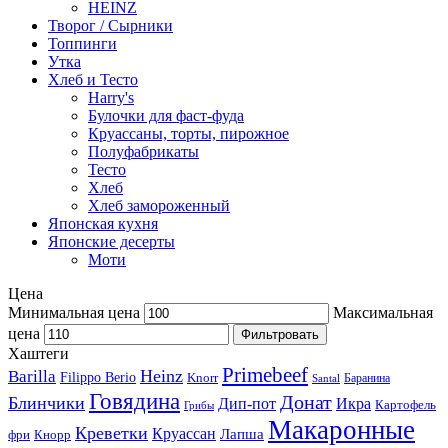
HEINZ
Творог / Сырники
Топпинги
Утка
Хлеб и Тесто
Harry's
Булочки для фаст-фуда
Круассаны, торты, пирожное
Полуфабрикаты
Тесто
Хлеб
Хлеб замороженный
Японская кухня
Японские десерты
Моти
Цена
Минимальная цена
Максимальная
цена
Фильтровать
Хаштеги
Primebeef
Heinz
Barilla
Filippo Berio
Knorr
Баранина
Santal
Говядина
Донат
Блинчики
Дип-пот
Икра
Картофель
Грибы
Макаронные
Креветки
Круассан
Лапша
фри
Кнорр