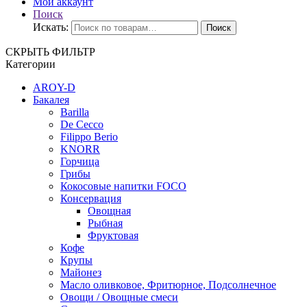
Мой аккаунт
Поиск
Искать:
Поиск
СКРЫТЬ ФИЛЬТР
Категории
AROY-D
Бакалея
Barilla
De Cecco
Filippo Berio
KNORR
Горчица
Грибы
Кокосовые напитки FOCO
Консервация
Овощная
Рыбная
Фруктовая
Кофе
Крупы
Майонез
Масло оливковое, Фритюрное, Подсолнечное
Овощи / Овощные смеси