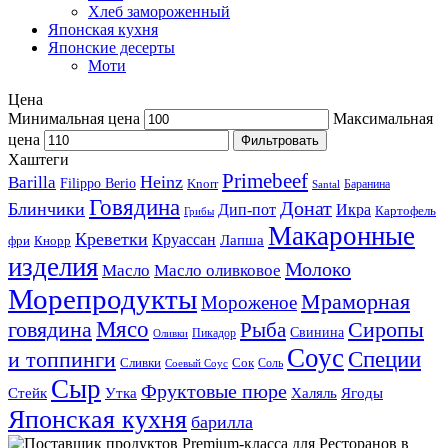
Хлеб замороженный
Японская кухня
Японские десерты
Моти
Цена
Минимальная цена
Максимальная
цена
Фильтровать
Хаштеги
Primebeef
Heinz
Barilla
Filippo Berio
Knorr
Баранина
Santal
Говядина
Донат
Блинчики
Дип-пот
Икра
Картофель
Грибы
Макаронные
Креветки
Круассан
Лапша
фри
Кнорр
изделия
Молоко
Масло
Масло оливковое
Морепродукты
Мраморная
Мороженое
Мясо
говядина
Сиропы
Рыба
Свинина
Пикадор
Оливки
Соус
и топпинги
Специи
Сливки
Сок
Соль
Соевый Соус
Сыр
Фруктовые пюре
Стейк
Утка
Халяль
Ягоды
Японская кухня
барилла