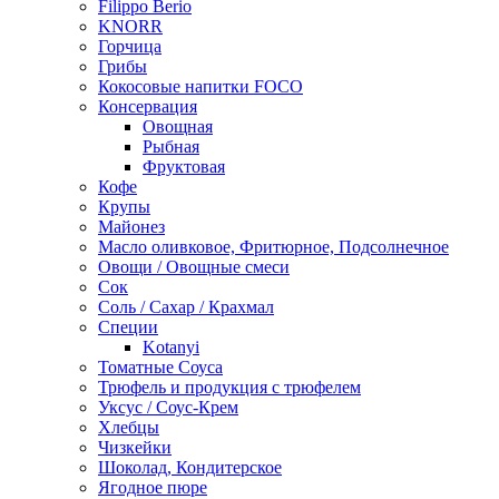
Filippo Berio
KNORR
Горчица
Грибы
Кокосовые напитки FOCO
Консервация
Овощная
Рыбная
Фруктовая
Кофе
Крупы
Майонез
Масло оливковое, Фритюрное, Подсолнечное
Овощи / Овощные смеси
Сок
Соль / Сахар / Крахмал
Специи
Kotanyi
Томатные Соуса
Трюфель и продукция с трюфелем
Уксус / Соус-Крем
Хлебцы
Чизкейки
Шоколад, Кондитерское
Ягодное пюре