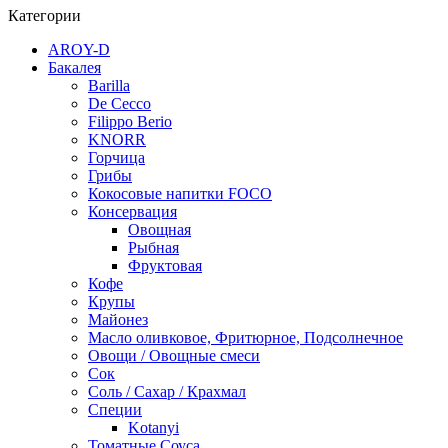
Категории
AROY-D
Бакалея
Barilla
De Cecco
Filippo Berio
KNORR
Горчица
Грибы
Кокосовые напитки FOCO
Консервация
Овощная
Рыбная
Фруктовая
Кофе
Крупы
Майонез
Масло оливковое, Фритюрное, Подсолнечное
Овощи / Овощные смеси
Сок
Соль / Сахар / Крахмал
Специи
Kotanyi
Томатные Соуса