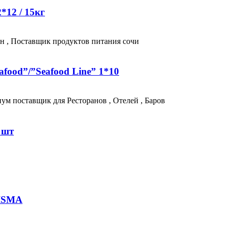
*12 / 15кг
food”/”Seafood Line” 1*10
 шт
RISMA