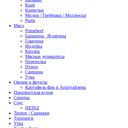
Краб
Креветки
Мидии / Гребешки / Моллюски
Рыба
Мясо
Primebeef
Баранина , Ягнятина
Говядина
Индейка
Кролик
Мясные деликатесы
Перепелка
Птица
Свинина
Утка
Овощи и фрукты
Картофель фри и Аппетайзеры
Паназиатская кухня​
Сиропы
Соус
HEINZ
Творог / Сырники
Топпинги
Утка