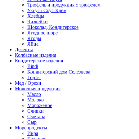
Трюфель и продукция с трюфелем
Уксус / Соус-Крем
Хлебцы
Чизкейки
Шоколад, Кондитерское
Ягодное пюре
Ягоды
Яйца
Десерты
Колбасные изделия
Кондитерские изделия
Bindi
Кондитерский дом Селезнева
Торты
Мёд / Орехи
Молочная продукция
Масло
Молоко
Мороженое
Сливки
Сметана
Сыр
Морепродукты
Икра
Кальмар