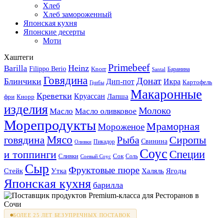
Хлеб
Хлеб замороженный
Японская кухня
Японские десерты
Моти
Хаштеги
Primebeef
Heinz
Barilla
Filippo Berio
Knorr
Баранина
Santal
Говядина
Донат
Блинчики
Дип-пот
Икра
Картофель
Грибы
Макаронные
Креветки
Круассан
Лапша
фри
Кнорр
изделия
Молоко
Масло
Масло оливковое
Морепродукты
Мраморная
Мороженое
Мясо
говядина
Сиропы
Рыба
Свинина
Пикадор
Оливки
Соус
и топпинги
Специи
Сливки
Сок
Соль
Соевый Соус
Сыр
Фруктовые пюре
Стейк
Утка
Халяль
Ягоды
Японская кухня
барилла
БОЛЕЕ 25 ЛЕТ БЕЗУПРЕЧНЫХ ПОСТАВОК