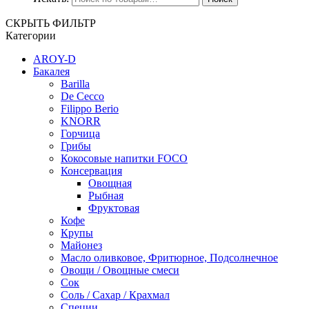
СКРЫТЬ ФИЛЬТР
Категории
AROY-D
Бакалея
Barilla
De Cecco
Filippo Berio
KNORR
Горчица
Грибы
Кокосовые напитки FOCO
Консервация
Овощная
Рыбная
Фруктовая
Кофе
Крупы
Майонез
Масло оливковое, Фритюрное, Подсолнечное
Овощи / Овощные смеси
Сок
Соль / Сахар / Крахмал
Специи