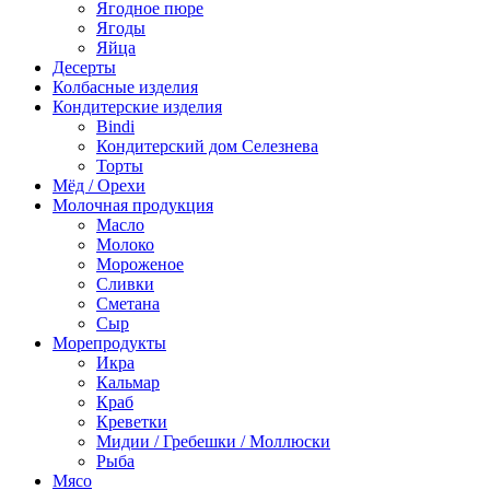
Ягодное пюре
Ягоды
Яйца
Десерты
Колбасные изделия
Кондитерские изделия
Bindi
Кондитерский дом Селезнева
Торты
Мёд / Орехи
Молочная продукция
Масло
Молоко
Мороженое
Сливки
Сметана
Сыр
Морепродукты
Икра
Кальмар
Краб
Креветки
Мидии / Гребешки / Моллюски
Рыба
Мясо