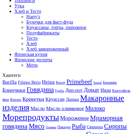
Топпинги
Утка
Хлеб и Тесто
Harry's
Булочки для фаст-фуда
Круассаны, торты, пирожное
Полуфабрикаты
Тесто
Хлеб
Хлеб замороженный
Японская кухня
Японские десерты
Моти
Хаштеги
Primebeef
Heinz
Barilla
Filippo Berio
Knorr
Баранина
Santal
Говядина
Донат
Блинчики
Дип-пот
Икра
Картофель
Грибы
Макаронные
Креветки
Круассан
Лапша
фри
Кнорр
изделия
Молоко
Масло
Масло оливковое
Морепродукты
Мраморная
Мороженое
Мясо
говядина
Сиропы
Рыба
Свинина
Пикадор
Оливки