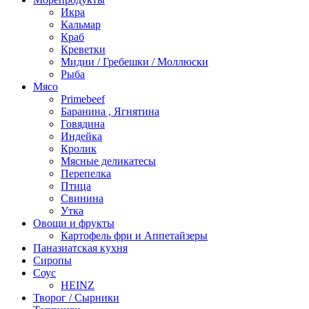
Икра
Кальмар
Краб
Креветки
Мидии / Гребешки / Моллюски
Рыба
Мясо
Primebeef
Баранина , Ягнятина
Говядина
Индейка
Кролик
Мясные деликатесы
Перепелка
Птица
Свинина
Утка
Овощи и фрукты
Картофель фри и Аппетайзеры
Паназиатская кухня​
Сиропы
Соус
HEINZ
Творог / Сырники