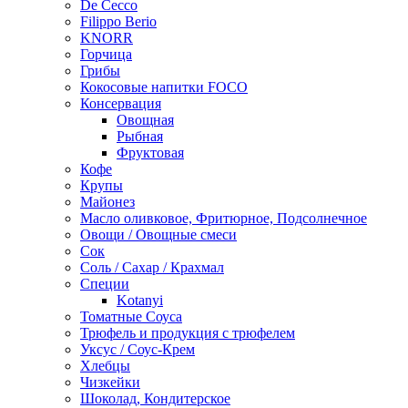
De Cecco
Filippo Berio
KNORR
Горчица
Грибы
Кокосовые напитки FOCO
Консервация
Овощная
Рыбная
Фруктовая
Кофе
Крупы
Майонез
Масло оливковое, Фритюрное, Подсолнечное
Овощи / Овощные смеси
Сок
Соль / Сахар / Крахмал
Специи
Kotanyi
Томатные Соуса
Трюфель и продукция с трюфелем
Уксус / Соус-Крем
Хлебцы
Чизкейки
Шоколад, Кондитерское