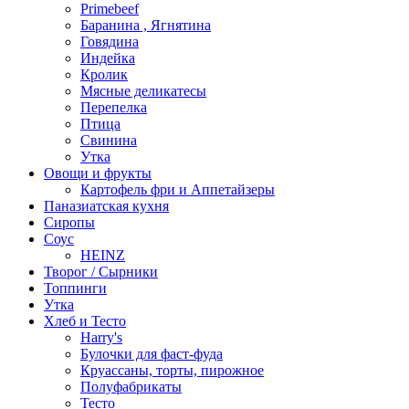
Primebeef
Баранина , Ягнятина
Говядина
Индейка
Кролик
Мясные деликатесы
Перепелка
Птица
Свинина
Утка
Овощи и фрукты
Картофель фри и Аппетайзеры
Паназиатская кухня​
Сиропы
Соус
HEINZ
Творог / Сырники
Топпинги
Утка
Хлеб и Тесто
Harry's
Булочки для фаст-фуда
Круассаны, торты, пирожное
Полуфабрикаты
Тесто