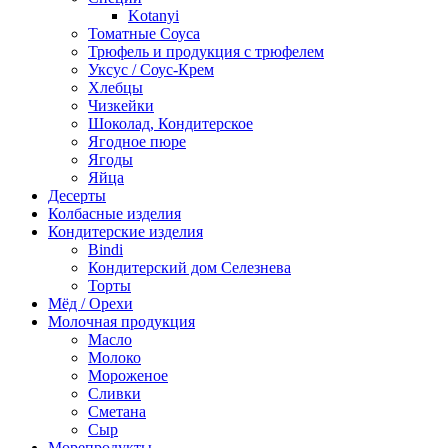
Kotanyi
Томатные Соуса
Трюфель и продукция с трюфелем
Уксус / Соус-Крем
Хлебцы
Чизкейки
Шоколад, Кондитерское
Ягодное пюре
Ягоды
Яйца
Десерты
Колбасные изделия
Кондитерские изделия
Bindi
Кондитерский дом Селезнева
Торты
Мёд / Орехи
Молочная продукция
Масло
Молоко
Мороженое
Сливки
Сметана
Сыр
Морепродукты