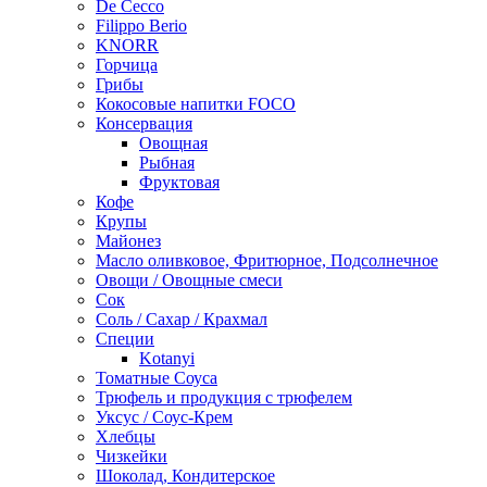
De Cecco
Filippo Berio
KNORR
Горчица
Грибы
Кокосовые напитки FOCO
Консервация
Овощная
Рыбная
Фруктовая
Кофе
Крупы
Майонез
Масло оливковое, Фритюрное, Подсолнечное
Овощи / Овощные смеси
Сок
Соль / Сахар / Крахмал
Специи
Kotanyi
Томатные Соуса
Трюфель и продукция с трюфелем
Уксус / Соус-Крем
Хлебцы
Чизкейки
Шоколад, Кондитерское