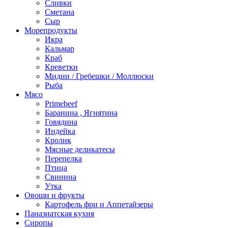
Сливки
Сметана
Сыр
Морепродукты
Икра
Кальмар
Краб
Креветки
Мидии / Гребешки / Моллюски
Рыба
Мясо
Primebeef
Баранина , Ягнятина
Говядина
Индейка
Кролик
Мясные деликатесы
Перепелка
Птица
Свинина
Утка
Овощи и фрукты
Картофель фри и Аппетайзеры
Паназиатская кухня​
Сиропы