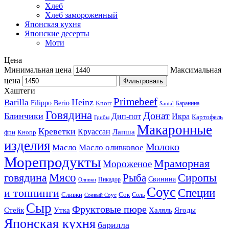
Хлеб
Хлеб замороженный
Японская кухня
Японские десерты
Моти
Цена
Минимальная цена
Максимальная
цена
Фильтровать
Хаштеги
Primebeef
Heinz
Barilla
Filippo Berio
Knorr
Баранина
Santal
Говядина
Донат
Блинчики
Дип-пот
Икра
Картофель
Грибы
Макаронные
Креветки
Круассан
Лапша
фри
Кнорр
изделия
Молоко
Масло
Масло оливковое
Морепродукты
Мраморная
Мороженое
Мясо
говядина
Сиропы
Рыба
Свинина
Пикадор
Оливки
Соус
и топпинги
Специи
Сливки
Сок
Соль
Соевый Соус
Сыр
Фруктовые пюре
Стейк
Утка
Халяль
Ягоды
Японская кухня
барилла