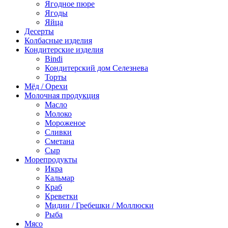
Ягодное пюре
Ягоды
Яйца
Десерты
Колбасные изделия
Кондитерские изделия
Bindi
Кондитерский дом Селезнева
Торты
Мёд / Орехи
Молочная продукция
Масло
Молоко
Мороженое
Сливки
Сметана
Сыр
Морепродукты
Икра
Кальмар
Краб
Креветки
Мидии / Гребешки / Моллюски
Рыба
Мясо