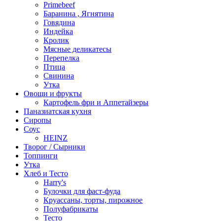
Primebeef
Баранина , Ягнятина
Говядина
Индейка
Кролик
Мясные деликатесы
Перепелка
Птица
Свинина
Утка
Овощи и фрукты
Картофель фри и Аппетайзеры
Паназиатская кухня​
Сиропы
Соус
HEINZ
Творог / Сырники
Топпинги
Утка
Хлеб и Тесто
Harry's
Булочки для фаст-фуда
Круассаны, торты, пирожное
Полуфабрикаты
Тесто