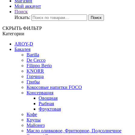
Магазин
Мой аккаунт
Поиск
Искать:
Поиск
СКРЫТЬ ФИЛЬТР
Категории
AROY-D
Бакалея
Barilla
De Cecco
Filippo Berio
KNORR
Горчица
Грибы
Кокосовые напитки FOCO
Консервация
Овощная
Рыбная
Фруктовая
Кофе
Крупы
Майонез
Масло оливковое, Фритюрное, Подсолнечное