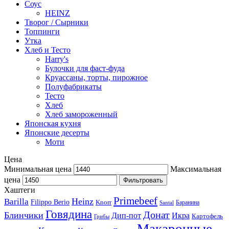
Соус
HEINZ
Творог / Сырники
Топпинги
Утка
Хлеб и Тесто
Harry's
Булочки для фаст-фуда
Круассаны, торты, пирожное
Полуфабрикаты
Тесто
Хлеб
Хлеб замороженный
Японская кухня
Японские десерты
Моти
Цена
Минимальная цена
Максимальная
цена
Фильтровать
Хаштеги
Primebeef
Heinz
Barilla
Filippo Berio
Knorr
Баранина
Santal
Говядина
Донат
Блинчики
Дип-пот
Икра
Картофель
Грибы