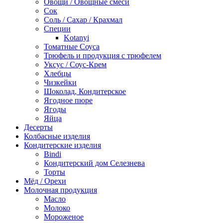
Овощи / Овощные смеси
Сок
Соль / Сахар / Крахмал
Специи
Kotanyi
Томатные Соуса
Трюфель и продукция с трюфелем
Уксус / Соус-Крем
Хлебцы
Чизкейки
Шоколад, Кондитерское
Ягодное пюре
Ягоды
Яйца
Десерты
Колбасные изделия
Кондитерские изделия
Bindi
Кондитерский дом Селезнева
Торты
Мёд / Орехи
Молочная продукция
Масло
Молоко
Мороженое