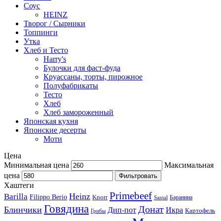
Соус
HEINZ
Творог / Сырники
Топпинги
Утка
Хлеб и Тесто
Harry's
Булочки для фаст-фуда
Круассаны, торты, пирожное
Полуфабрикаты
Тесто
Хлеб
Хлеб замороженный
Японская кухня
Японские десерты
Моти
Цена
Минимальная цена
Максимальная
цена
Фильтровать
Хаштеги
Primebeef
Heinz
Barilla
Filippo Berio
Knorr
Баранина
Santal
Говядина
Донат
Блинчики
Дип-пот
Икра
Картофель
Грибы