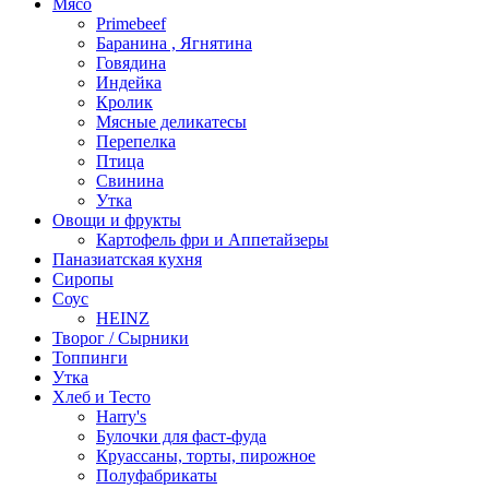
Мясо
Primebeef
Баранина , Ягнятина
Говядина
Индейка
Кролик
Мясные деликатесы
Перепелка
Птица
Свинина
Утка
Овощи и фрукты
Картофель фри и Аппетайзеры
Паназиатская кухня​
Сиропы
Соус
HEINZ
Творог / Сырники
Топпинги
Утка
Хлеб и Тесто
Harry's
Булочки для фаст-фуда
Круассаны, торты, пирожное
Полуфабрикаты