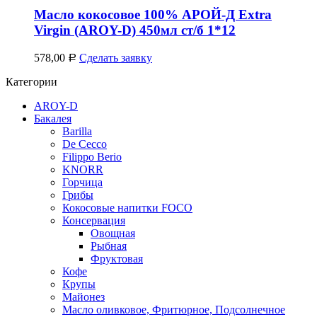
Масло кокосовое 100% АРОЙ-Д Extra
Virgin (AROY-D) 450мл ст/б 1*12
578,00
Сделать заявку
Р
Категории
AROY-D
Бакалея
Barilla
De Cecco
Filippo Berio
KNORR
Горчица
Грибы
Кокосовые напитки FOCO
Консервация
Овощная
Рыбная
Фруктовая
Кофе
Крупы
Майонез
Масло оливковое, Фритюрное, Подсолнечное