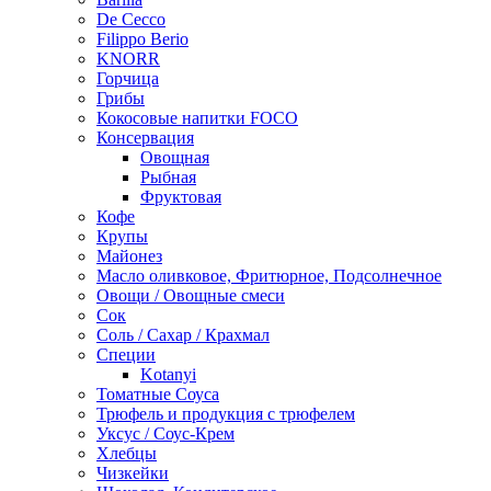
De Cecco
Filippo Berio
KNORR
Горчица
Грибы
Кокосовые напитки FOCO
Консервация
Овощная
Рыбная
Фруктовая
Кофе
Крупы
Майонез
Масло оливковое, Фритюрное, Подсолнечное
Овощи / Овощные смеси
Сок
Соль / Сахар / Крахмал
Специи
Kotanyi
Томатные Соуса
Трюфель и продукция с трюфелем
Уксус / Соус-Крем
Хлебцы
Чизкейки