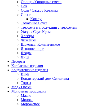
Овощи / Овощные смеси
Сок
Соль / Сахар / Крахмал
Специи
Kotanyi
Томатные Соуса
Трюфель и продукция с трюфелем
Уксус / Соус-Крем
Хлебцы
Чизкейки
Шоколад, Кондитерское
Ягодное пюре
Ягоды
Яйца
Десерты
Колбасные изделия
Кондитерские изделия
Bindi
Кондитерский дом Селезнева
Торты
Мёд / Орехи
Молочная продукция
Масло
Молоко
Мороженое