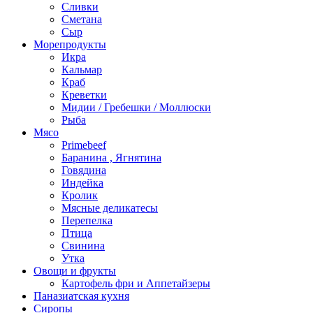
Сливки
Сметана
Сыр
Морепродукты
Икра
Кальмар
Краб
Креветки
Мидии / Гребешки / Моллюски
Рыба
Мясо
Primebeef
Баранина , Ягнятина
Говядина
Индейка
Кролик
Мясные деликатесы
Перепелка
Птица
Свинина
Утка
Овощи и фрукты
Картофель фри и Аппетайзеры
Паназиатская кухня​
Сиропы