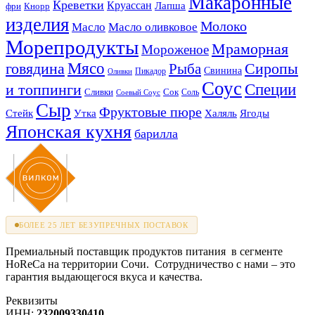
Макаронные
Креветки
Круассан
Лапша
фри
Кнорр
изделия
Молоко
Масло
Масло оливковое
Морепродукты
Мраморная
Мороженое
Мясо
говядина
Сиропы
Рыба
Свинина
Пикадор
Оливки
Соус
и топпинги
Специи
Сливки
Сок
Соль
Соевый Соус
Сыр
Фруктовые пюре
Стейк
Утка
Халяль
Ягоды
Японская кухня
барилла
БОЛЕЕ 25 ЛЕТ БЕЗУПРЕЧНЫХ ПОСТАВОК
Премиальный поставщик продуктов питания в сегменте
HoReCa на территории Сочи. Сотрудничество с нами – это
гарантия выдающегося вкуса и качества.
Реквизиты
ИНН:
232009330410