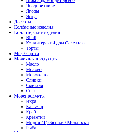
Шоколад, Кондитерское
Ягодное пюре
Ягоды
Яйца
Десерты
Колбасные изделия
Кондитерские изделия
Bindi
Кондитерский дом Селезнева
Торты
Мёд / Орехи
Молочная продукция
Масло
Молоко
Мороженое
Сливки
Сметана
Сыр
Морепродукты
Икра
Кальмар
Краб
Креветки
Мидии / Гребешки / Моллюски
Рыба