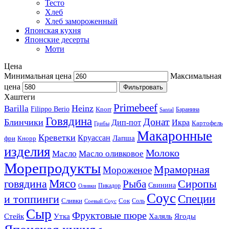
Тесто
Хлеб
Хлеб замороженный
Японская кухня
Японские десерты
Моти
Цена
Минимальная цена
Максимальная
цена
Фильтровать
Хаштеги
Primebeef
Heinz
Barilla
Filippo Berio
Knorr
Баранина
Santal
Говядина
Донат
Блинчики
Дип-пот
Икра
Картофель
Грибы
Макаронные
Креветки
Круассан
Лапша
фри
Кнорр
изделия
Молоко
Масло
Масло оливковое
Морепродукты
Мраморная
Мороженое
Мясо
говядина
Сиропы
Рыба
Свинина
Пикадор
Оливки
Соус
и топпинги
Специи
Сливки
Сок
Соль
Соевый Соус
Сыр
Фруктовые пюре
Стейк
Утка
Халяль
Ягоды