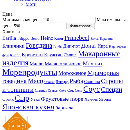
Моти
Цена
Минимальная цена
Максимальная
цена
Фильтровать
Хаштеги
Primebeef
Heinz
Barilla
Filippo Berio
Knorr
Баранина
Santal
Говядина
Донат
Блинчики
Дип-пот
Икра
Картофель
Грибы
Макаронные
Креветки
Круассан
Лапша
фри
Кнорр
изделия
Молоко
Масло
Масло оливковое
Морепродукты
Мраморная
Мороженое
Мясо
говядина
Сиропы
Рыба
Свинина
Пикадор
Оливки
Соус
и топпинги
Специи
Сливки
Сок
Соль
Соевый Соус
Сыр
Фруктовые пюре
Стейк
Утка
Халяль
Ягоды
Японская кухня
барилла