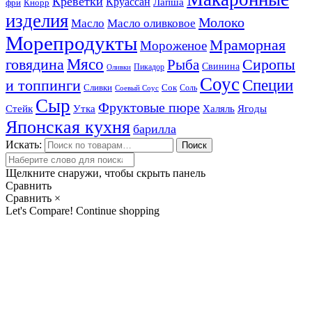
Креветки
Круассан
Лапша
фри
Кнорр
изделия
Молоко
Масло
Масло оливковое
Морепродукты
Мраморная
Мороженое
Мясо
говядина
Сиропы
Рыба
Свинина
Пикадор
Оливки
Соус
и топпинги
Специи
Сливки
Сок
Соль
Соевый Соус
Сыр
Фруктовые пюре
Стейк
Утка
Халяль
Ягоды
Японская кухня
барилла
Искать:
Поиск
Щелкните снаружи, чтобы скрыть панель
Сравнить
Сравнить
×
Let's Compare!
Continue shopping