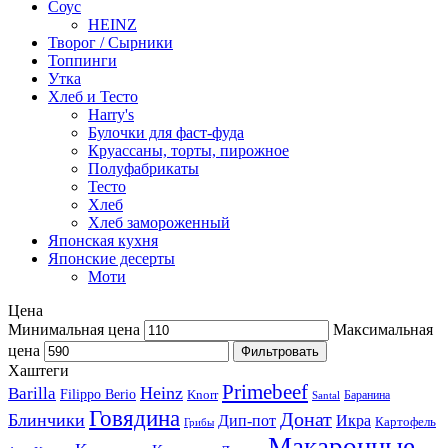
Соус
HEINZ
Творог / Сырники
Топпинги
Утка
Хлеб и Тесто
Harry's
Булочки для фаст-фуда
Круассаны, торты, пирожное
Полуфабрикаты
Тесто
Хлеб
Хлеб замороженный
Японская кухня
Японские десерты
Моти
Цена
Минимальная цена
Максимальная
цена
Фильтровать
Хаштеги
Primebeef
Heinz
Barilla
Filippo Berio
Knorr
Баранина
Santal
Говядина
Донат
Блинчики
Дип-пот
Икра
Картофель
Грибы
Макаронные