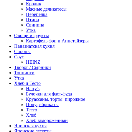
Кролик
Мясные деликатесы
Перепелка
Птица
Свинина
Утка
Овощи и фрукты
Картофель фри и Аппетайзеры
Паназиатская кухня​
Сиропы
Соус
HEINZ
Творог / Сырники
Топпинги
Утка
Хлеб и Тесто
Harry's
Булочки для фаст-фуда
Круассаны, торты, пирожное
Полуфабрикаты
Тесто
Хлеб
Хлеб замороженный
Японская кухня
Японские десерты