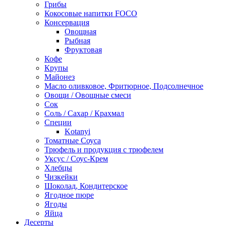
Грибы
Кокосовые напитки FOCO
Консервация
Овощная
Рыбная
Фруктовая
Кофе
Крупы
Майонез
Масло оливковое, Фритюрное, Подсолнечное
Овощи / Овощные смеси
Сок
Соль / Сахар / Крахмал
Специи
Kotanyi
Томатные Соуса
Трюфель и продукция с трюфелем
Уксус / Соус-Крем
Хлебцы
Чизкейки
Шоколад, Кондитерское
Ягодное пюре
Ягоды
Яйца
Десерты