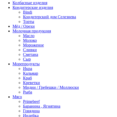
Колбасные изделия
Кондитерские изделия
Bindi
Кондитерский дом Селезнева
Торты
Мёд / Орехи
Молочная продукция
Масло
Молоко
Мороженое
Сливки
Сметана
Сыр
Морепродукты
Икра
Кальмар
Краб
Креветки
Мидии / Гребешки / Моллюски
Рыба
Мясо
Primebeef
Баранина , Ягнятина
Говядина
Индейка