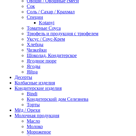
Овощи / Овощные смеси
Сок
Соль / Сахар / Крахмал
Специи
Kotanyi
Томатные Соуса
Трюфель и продукция с трюфелем
Уксус / Соус-Крем
Хлебцы
Чизкейки
Шоколад, Кондитерское
Ягодное пюре
Ягоды
Яйца
Десерты
Колбасные изделия
Кондитерские изделия
Bindi
Кондитерский дом Селезнева
Торты
Мёд / Орехи
Молочная продукция
Масло
Молоко
Мороженое