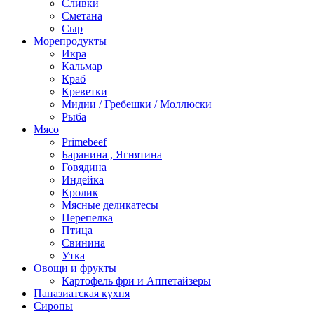
Сливки
Сметана
Сыр
Морепродукты
Икра
Кальмар
Краб
Креветки
Мидии / Гребешки / Моллюски
Рыба
Мясо
Primebeef
Баранина , Ягнятина
Говядина
Индейка
Кролик
Мясные деликатесы
Перепелка
Птица
Свинина
Утка
Овощи и фрукты
Картофель фри и Аппетайзеры
Паназиатская кухня​
Сиропы