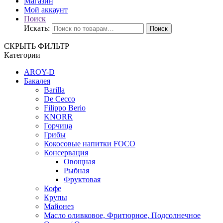
Магазин
Мой аккаунт
Поиск
Искать:
Поиск
СКРЫТЬ ФИЛЬТР
Категории
AROY-D
Бакалея
Barilla
De Cecco
Filippo Berio
KNORR
Горчица
Грибы
Кокосовые напитки FOCO
Консервация
Овощная
Рыбная
Фруктовая
Кофе
Крупы
Майонез
Масло оливковое, Фритюрное, Подсолнечное