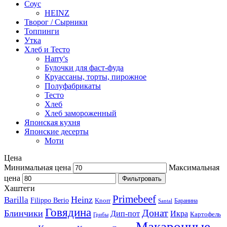
Соус
HEINZ
Творог / Сырники
Топпинги
Утка
Хлеб и Тесто
Harry's
Булочки для фаст-фуда
Круассаны, торты, пирожное
Полуфабрикаты
Тесто
Хлеб
Хлеб замороженный
Японская кухня
Японские десерты
Моти
Цена
Минимальная цена
Максимальная
цена
Фильтровать
Хаштеги
Primebeef
Heinz
Barilla
Filippo Berio
Knorr
Баранина
Santal
Говядина
Донат
Блинчики
Дип-пот
Икра
Картофель
Грибы