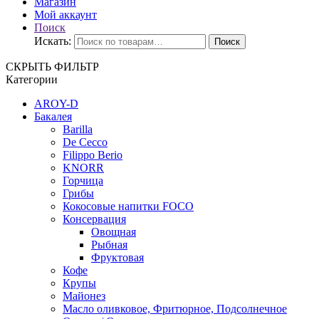
Магазин
Мой аккаунт
Поиск
Искать:
Поиск
СКРЫТЬ ФИЛЬТР
Категории
AROY-D
Бакалея
Barilla
De Cecco
Filippo Berio
KNORR
Горчица
Грибы
Кокосовые напитки FOCO
Консервация
Овощная
Рыбная
Фруктовая
Кофе
Крупы
Майонез
Масло оливковое, Фритюрное, Подсолнечное