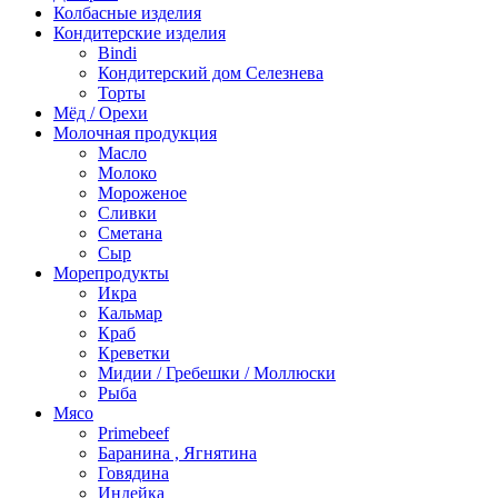
Колбасные изделия
Кондитерские изделия
Bindi
Кондитерский дом Селезнева
Торты
Мёд / Орехи
Молочная продукция
Масло
Молоко
Мороженое
Сливки
Сметана
Сыр
Морепродукты
Икра
Кальмар
Краб
Креветки
Мидии / Гребешки / Моллюски
Рыба
Мясо
Primebeef
Баранина , Ягнятина
Говядина
Индейка