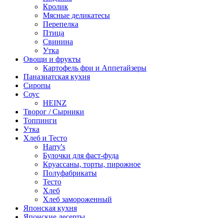
Кролик
Мясные деликатесы
Перепелка
Птица
Свинина
Утка
Овощи и фрукты
Картофель фри и Аппетайзеры
Паназиатская кухня​
Сиропы
Соус
HEINZ
Творог / Сырники
Топпинги
Утка
Хлеб и Тесто
Harry's
Булочки для фаст-фуда
Круассаны, торты, пирожное
Полуфабрикаты
Тесто
Хлеб
Хлеб замороженный
Японская кухня
Японские десерты