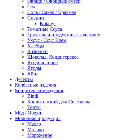
Овощи / Овощные смеси
Сок
Соль / Сахар / Крахмал
Специи
Kotanyi
Томатные Соуса
Трюфель и продукция с трюфелем
Уксус / Соус-Крем
Хлебцы
Чизкейки
Шоколад, Кондитерское
Ягодное пюре
Ягоды
Яйца
Десерты
Колбасные изделия
Кондитерские изделия
Bindi
Кондитерский дом Селезнева
Торты
Мёд / Орехи
Молочная продукция
Масло
Молоко
Мороженое