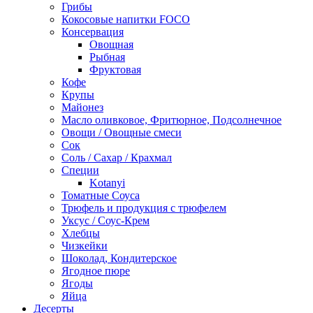
Грибы
Кокосовые напитки FOCO
Консервация
Овощная
Рыбная
Фруктовая
Кофе
Крупы
Майонез
Масло оливковое, Фритюрное, Подсолнечное
Овощи / Овощные смеси
Сок
Соль / Сахар / Крахмал
Специи
Kotanyi
Томатные Соуса
Трюфель и продукция с трюфелем
Уксус / Соус-Крем
Хлебцы
Чизкейки
Шоколад, Кондитерское
Ягодное пюре
Ягоды
Яйца
Десерты