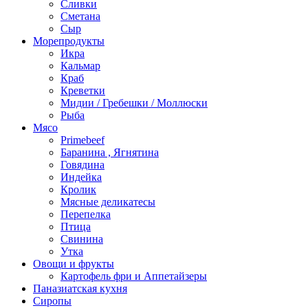
Сливки
Сметана
Сыр
Морепродукты
Икра
Кальмар
Краб
Креветки
Мидии / Гребешки / Моллюски
Рыба
Мясо
Primebeef
Баранина , Ягнятина
Говядина
Индейка
Кролик
Мясные деликатесы
Перепелка
Птица
Свинина
Утка
Овощи и фрукты
Картофель фри и Аппетайзеры
Паназиатская кухня​
Сиропы