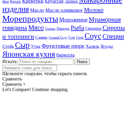
Макаронные
Креветки
Круассан
Лапша
фри
Кнорр
изделия
Молоко
Масло
Масло оливковое
Морепродукты
Мраморная
Мороженое
Мясо
говядина
Сиропы
Рыба
Свинина
Пикадор
Оливки
Соус
и топпинги
Специи
Сливки
Сок
Соль
Соевый Соус
Сыр
Фруктовые пюре
Стейк
Утка
Халяль
Ягоды
Японская кухня
барилла
Искать:
Поиск
Щелкните снаружи, чтобы скрыть панель
Сравнить
Сравнить
×
Let's Compare!
Continue shopping