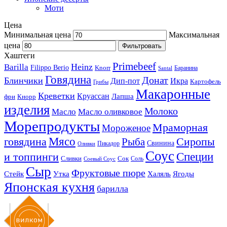
Моти
Цена
Минимальная цена
Максимальная
цена
Фильтровать
Хаштеги
Primebeef
Heinz
Barilla
Filippo Berio
Knorr
Баранина
Santal
Говядина
Донат
Блинчики
Дип-пот
Икра
Картофель
Грибы
Макаронные
Креветки
Круассан
Лапша
фри
Кнорр
изделия
Молоко
Масло
Масло оливковое
Морепродукты
Мраморная
Мороженое
Мясо
говядина
Сиропы
Рыба
Свинина
Пикадор
Оливки
Соус
и топпинги
Специи
Сливки
Сок
Соль
Соевый Соус
Сыр
Фруктовые пюре
Стейк
Утка
Халяль
Ягоды
Японская кухня
барилла