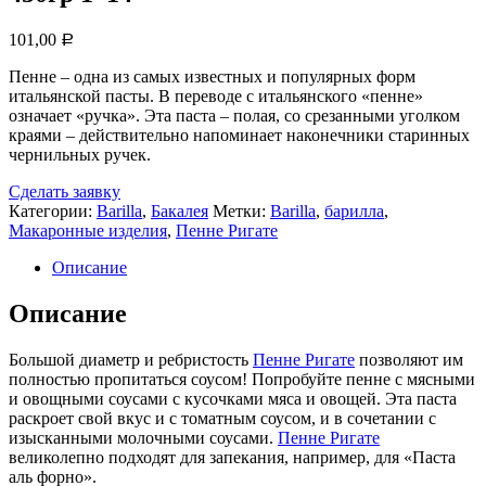
101,00
Р
Пенне – одна из самых известных и популярных форм
итальянской пасты. В переводе с итальянского «пенне»
означает «ручка». Эта паста – полая, со срезанными уголком
краями – действительно напоминает наконечники старинных
чернильных ручек.
Сделать заявку
Категории:
Barilla
,
Бакалея
Метки:
Barilla
,
барилла
,
Макаронные изделия
,
Пенне Ригате
Описание
Описание
Большой диаметр и ребристость
Пенне Ригате
позволяют им
полностью пропитаться соусом! Попробуйте пенне с мясными
и овощными соусами с кусочками мяса и овощей. Эта паста
раскроет свой вкус и с томатным соусом, и в сочетании с
изысканными молочными соусами.
Пенне Ригате
великолепно подходят для запекания, например, для «Паста
аль форно».