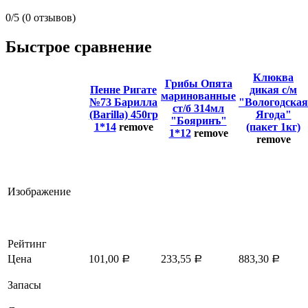
0/5
(0 отзывов)
Быстрое сравнение
Клюква
Грибы Опята
Пенне Ригате
дикая с/м
маринованные
№73 Барилла
"Вологодская
ст/б 314мл
(Barilla) 450гр
Ягода"
"Бояринъ"
1*14
remove
(пакет 1кг)
1*12
remove
remove
Изображение
Рейтинг
Цена
101,00
233,55
883,30
Р
Р
Р
Запасы