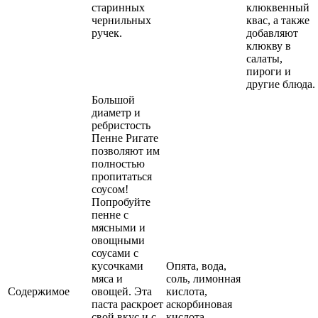
старинных
клюквенный
чернильных
квас, а также
ручек.
добавляют
клюкву в
салаты,
пироги и
другие блюда.
Большой
диаметр и
ребристость
Пенне Ригате
позволяют им
полностью
пропитаться
соусом!
Попробуйте
пенне с
мясными и
овощными
соусами с
кусочками
Опята, вода,
мяса и
соль, лимонная
Содержимое
овощей. Эта
кислота,
паста раскроет
аскорбиновая
свой вкус и с
кислота.