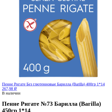
Пенне Ригате Без глютенновые Барилла (Barilla) 400гр 1*14
267,98
Р
В наличии
Пенне Ригате №73 Барилла (Barilla)
450гр 1*14