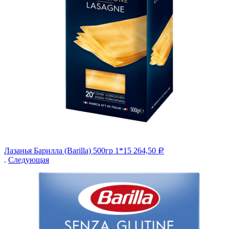
Лазанья Барилла (Barilla) 500гр 1*15
264,50
Р
.
Следующая