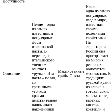
Доступность
Клюква —
одна из самых
популярных
ягод в мире,
Пенне – одна
известная
из самых
своими
известных и
полезными
популярных
свойствами.
форм
На
итальянской
территории
пасты. В
России она
переводе с
произрастает
итальянского
во многих
«пенне»
регионах с
означает
болотистой
Маринованные
Описание
«ручка». Эта
местностью. В
грибы Опята
паста – полая,
традициях
со
русской кухни
срезанными
из клюквы
уголком
готовят соки,
краями –
морсы, желе,
действительно
варенья,
напоминает
кисели,
наконечники
коктейли и