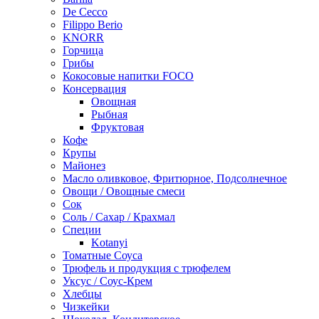
De Cecco
Filippo Berio
KNORR
Горчица
Грибы
Кокосовые напитки FOCO
Консервация
Овощная
Рыбная
Фруктовая
Кофе
Крупы
Майонез
Масло оливковое, Фритюрное, Подсолнечное
Овощи / Овощные смеси
Сок
Соль / Сахар / Крахмал
Специи
Kotanyi
Томатные Соуса
Трюфель и продукция с трюфелем
Уксус / Соус-Крем
Хлебцы
Чизкейки