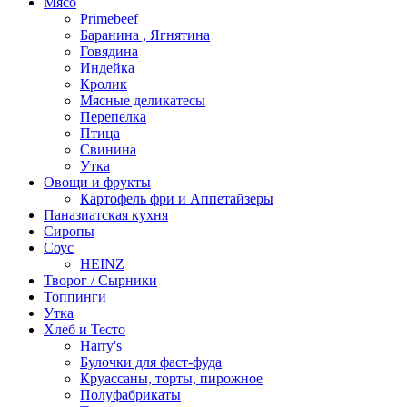
Мясо
Primebeef
Баранина , Ягнятина
Говядина
Индейка
Кролик
Мясные деликатесы
Перепелка
Птица
Свинина
Утка
Овощи и фрукты
Картофель фри и Аппетайзеры
Паназиатская кухня​
Сиропы
Соус
HEINZ
Творог / Сырники
Топпинги
Утка
Хлеб и Тесто
Harry's
Булочки для фаст-фуда
Круассаны, торты, пирожное
Полуфабрикаты