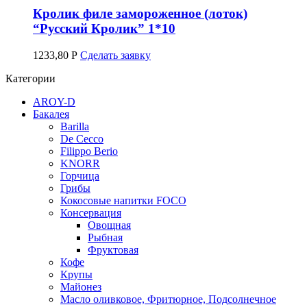
Кролик филе замороженное (лоток)
“Русский Кролик” 1*10
1233,80
Р
Сделать заявку
Категории
AROY-D
Бакалея
Barilla
De Cecco
Filippo Berio
KNORR
Горчица
Грибы
Кокосовые напитки FOCO
Консервация
Овощная
Рыбная
Фруктовая
Кофе
Крупы
Майонез
Масло оливковое, Фритюрное, Подсолнечное