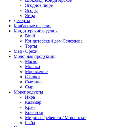
Шоколад, Кондитерское
Ягодное пюре
Ягоды
Яйца
Десерты
Колбасные изделия
Кондитерские изделия
Bindi
Кондитерский дом Селезнева
Торты
Мёд / Орехи
Молочная продукция
Масло
Молоко
Мороженое
Сливки
Сметана
Сыр
Морепродукты
Икра
Кальмар
Краб
Креветки
Мидии / Гребешки / Моллюски
Рыба