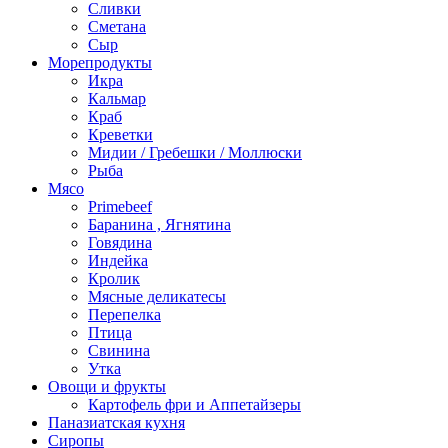
Сливки
Сметана
Сыр
Морепродукты
Икра
Кальмар
Краб
Креветки
Мидии / Гребешки / Моллюски
Рыба
Мясо
Primebeef
Баранина , Ягнятина
Говядина
Индейка
Кролик
Мясные деликатесы
Перепелка
Птица
Свинина
Утка
Овощи и фрукты
Картофель фри и Аппетайзеры
Паназиатская кухня​
Сиропы