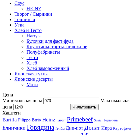
Соус
HEINZ
Творог / Сырники
Топпинги
Утка
Хлеб и Тесто
Harry's
Булочки для фаст-фуда
Круассаны, торты, пирожное
Полуфабрикаты
Тесто
Хлеб
Хлеб замороженный
Японская кухня
Японские десерты
Моти
Цена
Минимальная цена
Максимальная
цена
Фильтровать
Хаштеги
Primebeef
Heinz
Barilla
Filippo Berio
Knorr
Баранина
Santal
Говядина
Донат
Блинчики
Дип-пот
Икра
Картофель
Грибы