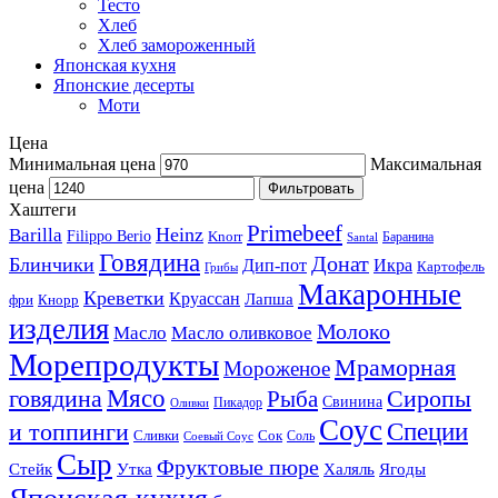
Тесто
Хлеб
Хлеб замороженный
Японская кухня
Японские десерты
Моти
Цена
Минимальная цена
Максимальная
цена
Фильтровать
Хаштеги
Primebeef
Heinz
Barilla
Filippo Berio
Knorr
Баранина
Santal
Говядина
Донат
Блинчики
Дип-пот
Икра
Картофель
Грибы
Макаронные
Креветки
Круассан
Лапша
фри
Кнорр
изделия
Молоко
Масло
Масло оливковое
Морепродукты
Мраморная
Мороженое
Мясо
говядина
Сиропы
Рыба
Свинина
Пикадор
Оливки
Соус
и топпинги
Специи
Сливки
Сок
Соль
Соевый Соус
Сыр
Фруктовые пюре
Стейк
Утка
Халяль
Ягоды