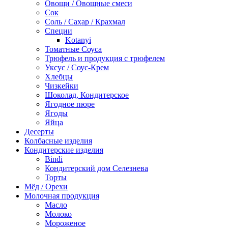
Овощи / Овощные смеси
Сок
Соль / Сахар / Крахмал
Специи
Kotanyi
Томатные Соуса
Трюфель и продукция с трюфелем
Уксус / Соус-Крем
Хлебцы
Чизкейки
Шоколад, Кондитерское
Ягодное пюре
Ягоды
Яйца
Десерты
Колбасные изделия
Кондитерские изделия
Bindi
Кондитерский дом Селезнева
Торты
Мёд / Орехи
Молочная продукция
Масло
Молоко
Мороженое