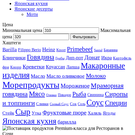
Японская кухня
Японские десерты
Моти
Цена
Минимальная цена
Максимальная
цена
Фильтровать
Хаштеги
Primebeef
Heinz
Barilla
Filippo Berio
Knorr
Баранина
Santal
Говядина
Донат
Блинчики
Дип-пот
Икра
Картофель
Грибы
Макаронные
Креветки
Круассан
Лапша
фри
Кнорр
изделия
Молоко
Масло
Масло оливковое
Морепродукты
Мраморная
Мороженое
Мясо
говядина
Сиропы
Рыба
Свинина
Пикадор
Оливки
Соус
и топпинги
Специи
Сливки
Сок
Соль
Соевый Соус
Сыр
Фруктовые пюре
Стейк
Утка
Халяль
Ягоды
Японская кухня
барилла