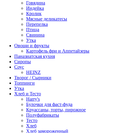
Говядина
Индейка
Кролик
Мясные деликатесы
Перепелка
Птица
Свинина
Утка
Овощи и фрукты
Картофель фри и Аппетайзеры
Паназиатская кухня​
Сиропы
Соус
HEINZ
Творог / Сырники
Топпинги
Утка
Хлеб и Тесто
Harry's
Булочки для фаст-фуда
Круассаны, торты, пирожное
Полуфабрикаты
Тесто
Хлеб
Хлеб замороженный