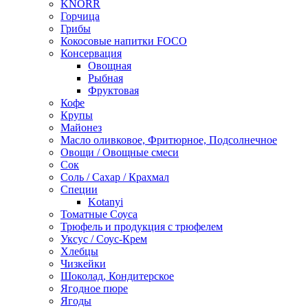
KNORR
Горчица
Грибы
Кокосовые напитки FOCO
Консервация
Овощная
Рыбная
Фруктовая
Кофе
Крупы
Майонез
Масло оливковое, Фритюрное, Подсолнечное
Овощи / Овощные смеси
Сок
Соль / Сахар / Крахмал
Специи
Kotanyi
Томатные Соуса
Трюфель и продукция с трюфелем
Уксус / Соус-Крем
Хлебцы
Чизкейки
Шоколад, Кондитерское
Ягодное пюре
Ягоды