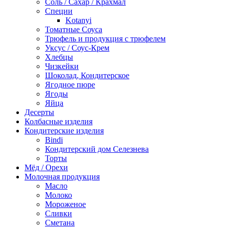
Соль / Сахар / Крахмал
Специи
Kotanyi
Томатные Соуса
Трюфель и продукция с трюфелем
Уксус / Соус-Крем
Хлебцы
Чизкейки
Шоколад, Кондитерское
Ягодное пюре
Ягоды
Яйца
Десерты
Колбасные изделия
Кондитерские изделия
Bindi
Кондитерский дом Селезнева
Торты
Мёд / Орехи
Молочная продукция
Масло
Молоко
Мороженое
Сливки
Сметана