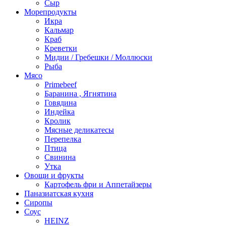
Сыр
Морепродукты
Икра
Кальмар
Краб
Креветки
Мидии / Гребешки / Моллюски
Рыба
Мясо
Primebeef
Баранина , Ягнятина
Говядина
Индейка
Кролик
Мясные деликатесы
Перепелка
Птица
Свинина
Утка
Овощи и фрукты
Картофель фри и Аппетайзеры
Паназиатская кухня​
Сиропы
Соус
HEINZ