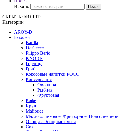
Поиск
Искать:
Поиск
СКРЫТЬ ФИЛЬТР
Категории
AROY-D
Бакалея
Barilla
De Cecco
Filippo Berio
KNORR
Горчица
Грибы
Кокосовые напитки FOCO
Консервация
Овощная
Рыбная
Фруктовая
Кофе
Крупы
Майонез
Масло оливковое, Фритюрное, Подсолнечное
Овощи / Овощные смеси
Сок