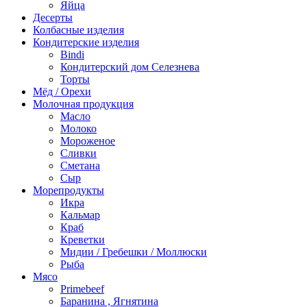
Яйца
Десерты
Колбасные изделия
Кондитерские изделия
Bindi
Кондитерский дом Селезнева
Торты
Мёд / Орехи
Молочная продукция
Масло
Молоко
Мороженое
Сливки
Сметана
Сыр
Морепродукты
Икра
Кальмар
Краб
Креветки
Мидии / Гребешки / Моллюски
Рыба
Мясо
Primebeef
Баранина , Ягнятина