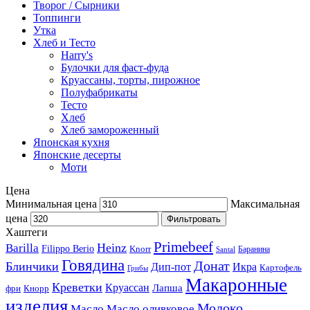
Творог / Сырники
Топпинги
Утка
Хлеб и Тесто
Harry's
Булочки для фаст-фуда
Круассаны, торты, пирожное
Полуфабрикаты
Тесто
Хлеб
Хлеб замороженный
Японская кухня
Японские десерты
Моти
Цена
Минимальная цена
Максимальная
цена
Фильтровать
Хаштеги
Primebeef
Heinz
Barilla
Filippo Berio
Knorr
Баранина
Santal
Говядина
Донат
Блинчики
Дип-пот
Икра
Картофель
Грибы
Макаронные
Креветки
Круассан
Лапша
фри
Кнорр
изделия
Молоко
Масло
Масло оливковое