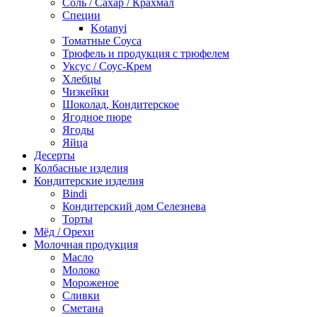
Соль / Сахар / Крахмал
Специи
Kotanyi
Томатные Соуса
Трюфель и продукция с трюфелем
Уксус / Соус-Крем
Хлебцы
Чизкейки
Шоколад, Кондитерское
Ягодное пюре
Ягоды
Яйца
Десерты
Колбасные изделия
Кондитерские изделия
Bindi
Кондитерский дом Селезнева
Торты
Мёд / Орехи
Молочная продукция
Масло
Молоко
Мороженое
Сливки
Сметана