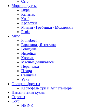
Сыр
Морепродукты
Икра
Кальмар
Краб
Креветки
Мидии / Гребешки / Моллюски
Рыба
Мясо
Primebeef
Баранина , Ягнятина
Говядина
Индейка
Кролик
Мясные деликатесы
Перепелка
Птица
Свинина
Утка
Овощи и фрукты
Картофель фри и Аппетайзеры
Паназиатская кухня​
Сиропы
Соус
HEINZ