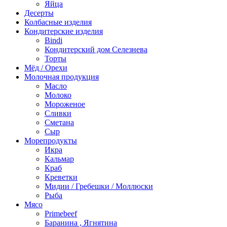
Яйца
Десерты
Колбасные изделия
Кондитерские изделия
Bindi
Кондитерский дом Селезнева
Торты
Мёд / Орехи
Молочная продукция
Масло
Молоко
Мороженое
Сливки
Сметана
Сыр
Морепродукты
Икра
Кальмар
Краб
Креветки
Мидии / Гребешки / Моллюски
Рыба
Мясо
Primebeef
Баранина , Ягнятина