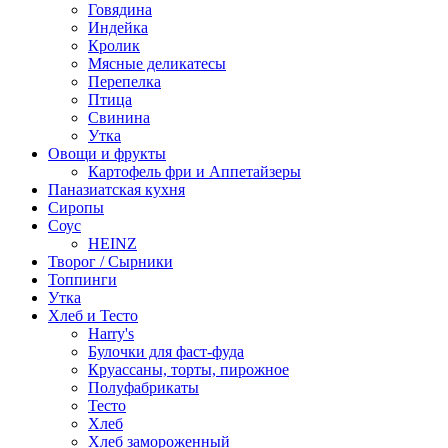
Говядина
Индейка
Кролик
Мясные деликатесы
Перепелка
Птица
Свинина
Утка
Овощи и фрукты
Картофель фри и Аппетайзеры
Паназиатская кухня​
Сиропы
Соус
HEINZ
Творог / Сырники
Топпинги
Утка
Хлеб и Тесто
Harry's
Булочки для фаст-фуда
Круассаны, торты, пирожное
Полуфабрикаты
Тесто
Хлеб
Хлеб замороженный