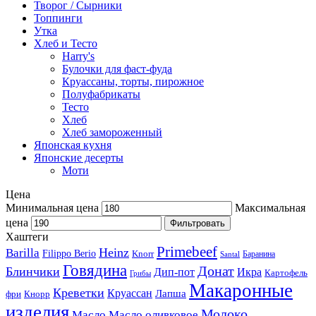
Творог / Сырники
Топпинги
Утка
Хлеб и Тесто
Harry's
Булочки для фаст-фуда
Круассаны, торты, пирожное
Полуфабрикаты
Тесто
Хлеб
Хлеб замороженный
Японская кухня
Японские десерты
Моти
Цена
Минимальная цена
Максимальная
цена
Фильтровать
Хаштеги
Primebeef
Heinz
Barilla
Filippo Berio
Knorr
Баранина
Santal
Говядина
Донат
Блинчики
Дип-пот
Икра
Картофель
Грибы
Макаронные
Креветки
Круассан
Лапша
фри
Кнорр
изделия
Молоко
Масло
Масло оливковое