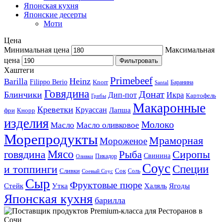
Японская кухня
Японские десерты
Моти
Цена
Минимальная цена
Максимальная
цена
Фильтровать
Хаштеги
Primebeef
Heinz
Barilla
Filippo Berio
Knorr
Баранина
Santal
Говядина
Донат
Блинчики
Дип-пот
Икра
Картофель
Грибы
Макаронные
Креветки
Круассан
Лапша
фри
Кнорр
изделия
Молоко
Масло
Масло оливковое
Морепродукты
Мраморная
Мороженое
Мясо
говядина
Сиропы
Рыба
Свинина
Пикадор
Оливки
Соус
и топпинги
Специи
Сливки
Сок
Соль
Соевый Соус
Сыр
Фруктовые пюре
Стейк
Утка
Халяль
Ягоды
Японская кухня
барилла