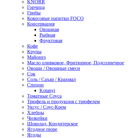
KNORR
Горчица
Грибы
Кокосовые напитки FOCO
Консервация
Овощная
Рыбная
Фруктовая
Кофе
Крупы
Майонез
Масло оливковое, Фритюрное, Подсолнечное
Овощи / Овощные смеси
Сок
Соль / Сахар / Крахмал
Специи
Kotanyi
Томатные Соуса
Трюфель и продукция с трюфелем
Уксус / Соус-Крем
Хлебцы
Чизкейки
Шоколад, Кондитерское
Ягодное пюре
Ягоды