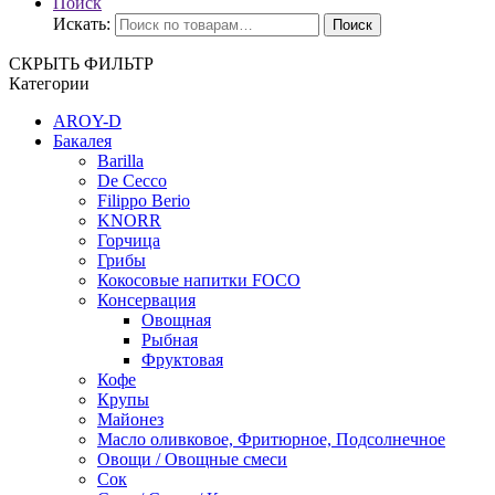
Поиск
Искать:
Поиск
СКРЫТЬ ФИЛЬТР
Категории
AROY-D
Бакалея
Barilla
De Cecco
Filippo Berio
KNORR
Горчица
Грибы
Кокосовые напитки FOCO
Консервация
Овощная
Рыбная
Фруктовая
Кофе
Крупы
Майонез
Масло оливковое, Фритюрное, Подсолнечное
Овощи / Овощные смеси
Сок