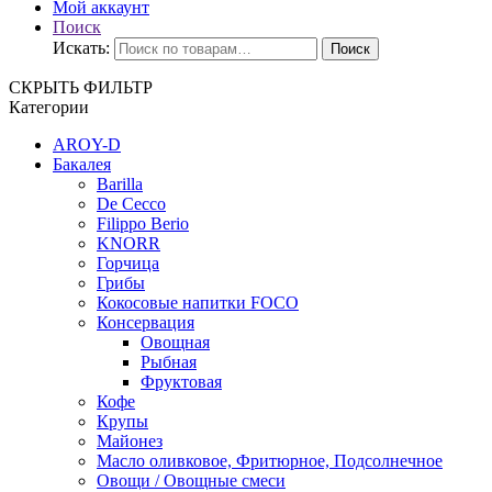
Мой аккаунт
Поиск
Искать:
Поиск
СКРЫТЬ ФИЛЬТР
Категории
AROY-D
Бакалея
Barilla
De Cecco
Filippo Berio
KNORR
Горчица
Грибы
Кокосовые напитки FOCO
Консервация
Овощная
Рыбная
Фруктовая
Кофе
Крупы
Майонез
Масло оливковое, Фритюрное, Подсолнечное
Овощи / Овощные смеси