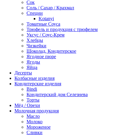
Сок
Соль / Сахар / Крахмал
Специи
Kotanyi
Томатные Соуса
Трюфель и продукция с трюфелем
Уксус / Соус-Крем
Хлебцы
Чизкейки
Шоколад, Кондитерское
Ягодное пюре
Ягоды
Яйца
Десерты
Колбасные изделия
Кондитерские изделия
Bindi
Кондитерский дом Селезнева
Торты
Мёд / Орехи
Молочная продукция
Масло
Молоко
Мороженое
Сливки