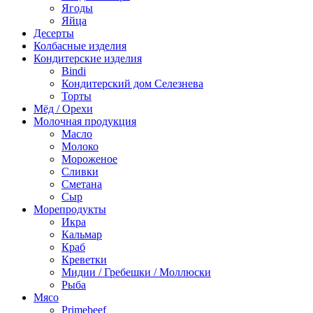
Ягоды
Яйца
Десерты
Колбасные изделия
Кондитерские изделия
Bindi
Кондитерский дом Селезнева
Торты
Мёд / Орехи
Молочная продукция
Масло
Молоко
Мороженое
Сливки
Сметана
Сыр
Морепродукты
Икра
Кальмар
Краб
Креветки
Мидии / Гребешки / Моллюски
Рыба
Мясо
Primebeef