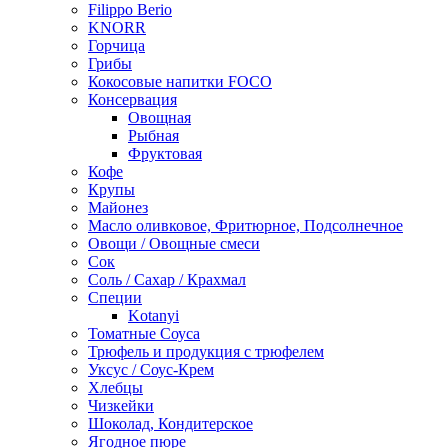
Filippo Berio
KNORR
Горчица
Грибы
Кокосовые напитки FOCO
Консервация
Овощная
Рыбная
Фруктовая
Кофе
Крупы
Майонез
Масло оливковое, Фритюрное, Подсолнечное
Овощи / Овощные смеси
Сок
Соль / Сахар / Крахмал
Специи
Kotanyi
Томатные Соуса
Трюфель и продукция с трюфелем
Уксус / Соус-Крем
Хлебцы
Чизкейки
Шоколад, Кондитерское
Ягодное пюре