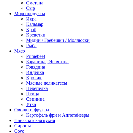
Сметана
Сыр
Морепродукты
Икра
Кальмар
Краб
Креветки
Мидии / Гребешки / Моллюски
Рыба
Мясо
Primebeef
Баранина , Ягнятина
Говядина
Индейка
Кролик
Мясные деликатесы
Перепелка
Птица
Свинина
Утка
Овощи и фрукты
Картофель фри и Аппетайзеры
Паназиатская кухня​
Сиропы
Соус