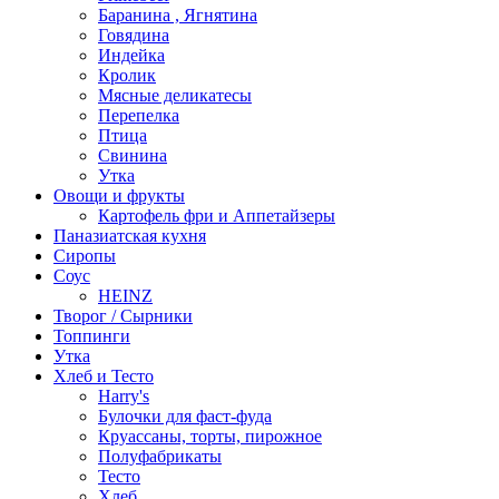
Баранина , Ягнятина
Говядина
Индейка
Кролик
Мясные деликатесы
Перепелка
Птица
Свинина
Утка
Овощи и фрукты
Картофель фри и Аппетайзеры
Паназиатская кухня​
Сиропы
Соус
HEINZ
Творог / Сырники
Топпинги
Утка
Хлеб и Тесто
Harry's
Булочки для фаст-фуда
Круассаны, торты, пирожное
Полуфабрикаты
Тесто
Хлеб