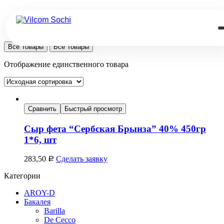
Все Товары
Все Товары
Отображение единственного товара
Сравнить
Быстрый просмотр
Сыр фета “Сербская Брынза” 40% 450гр
1*6, шт
283,50
Сделать заявку
Р
Категории
AROY-D
Бакалея
Barilla
De Cecco