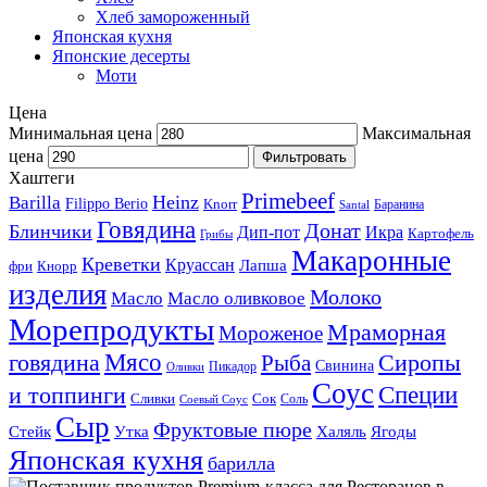
Хлеб замороженный
Японская кухня
Японские десерты
Моти
Цена
Минимальная цена
Максимальная
цена
Фильтровать
Хаштеги
Primebeef
Heinz
Barilla
Filippo Berio
Knorr
Баранина
Santal
Говядина
Донат
Блинчики
Дип-пот
Икра
Картофель
Грибы
Макаронные
Креветки
Круассан
Лапша
фри
Кнорр
изделия
Молоко
Масло
Масло оливковое
Морепродукты
Мраморная
Мороженое
Мясо
говядина
Сиропы
Рыба
Свинина
Пикадор
Оливки
Соус
и топпинги
Специи
Сливки
Сок
Соль
Соевый Соус
Сыр
Фруктовые пюре
Стейк
Утка
Халяль
Ягоды
Японская кухня
барилла