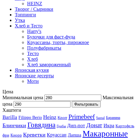
HEINZ
Творог / Сырники
Топпинги
Утка
Хлеб и Тесто
Harry's
Булочки для фаст-фуда
Круассаны, торты, пирожное
Полуфабрикаты
Тесто
Хлеб
Хлеб замороженный
Японская кухня
Японские десерты
Моти
Цена
Минимальная цена
Максимальная
цена
Фильтровать
Хаштеги
Primebeef
Heinz
Barilla
Filippo Berio
Knorr
Баранина
Santal
Говядина
Донат
Блинчики
Дип-пот
Икра
Картофель
Грибы
Макаронные
Креветки
Круассан
Лапша
фри
Кнорр