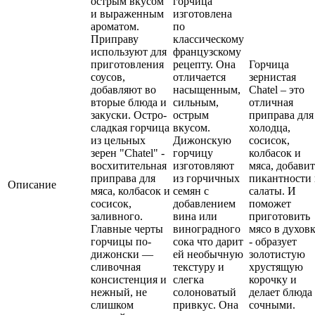
острым вкусом
горчица
и выраженным
изготовлена
ароматом.
по
Приправу
классическому
используют для
французскому
приготовления
рецепту. Она
Горчица
соусов,
отличается
зернистая
добавляют во
насыщенным,
Chatel – это
вторые блюда и
сильным,
отличная
закуски. Остро-
острым
приправа для
сладкая горчица
вкусом.
холодца,
из цельных
Дижонскую
сосисок,
зерен "Chatel" -
горчицу
колбасок и
восхитительная
изготовляют
мяса, добавит
приправа для
из горчичных
пикантности 
Описание
мяса, колбасок и
семян с
салаты. И
сосисок,
добавлением
поможет
заливного.
вина или
приготовить
Главные черты
виноградного
мясо в духов
горчицы по-
сока что дарит
- образует
дижонски —
ей необычную
золотистую
сливочная
текстуру и
хрустящую
консистенция и
слегка
корочку и
нежный, не
солоноватый
делает блюда
слишком
привкус. Она
сочными.