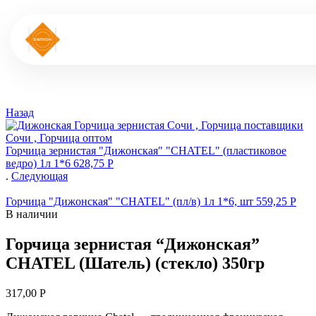
Назад
Горчица зернистая "Дижонская" "CHATEL" (пластиковое
ведро) 1л 1*6
628,75
Р
.
Следующая
Горчица "Дижонская" "CHATEL" (пл/в) 1л 1*6, шт
559,25
Р
В наличии
Горчица зернистая “Дижонская”
CHATEL (Шатель) (стекло) 350гр
317,00
Р