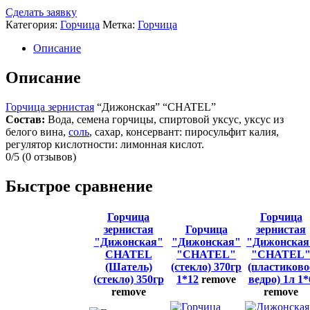
Сделать заявку
Категория:
Горчица
Метка:
Горчица
Описание
Описание
Горчица зернистая
“Дижонская” “CHATEL”
Состав:
Вода, семена горчицы, спиртовой уксус, уксус из
белого вина,
соль
, сахар, консервант: пиросульфит калия,
регулятор кислотности: лимонная кислот.
0/5
(0 отзывов)
Быстрое сравнение
Горчица
Горчица
зернистая
Горчица
зернистая
"Дижонская"
"Дижонская"
"Дижонская
CHATEL
"CHATEL"
"CHATEL
(Шатель)
(стекло) 370гр
(пластиково
(стекло) 350гр
1*12
remove
ведро) 1л 1*
remove
remove