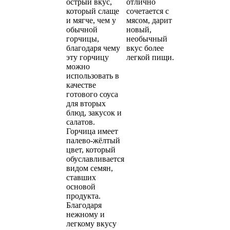
острый вкус,
отлично
который слаще
сочетается с
и мягче, чем у
мясом, дарит
обычной
новый,
горчицы,
необычный
благодаря чему
вкус более
эту горчицу
легкой пищи.
можно
использовать в
качестве
готового соуса
для вторых
блюд, закусок и
салатов.
Горчица имеет
палево-жёлтый
цвет, который
обуславливается
видом семян,
ставших
основой
продукта.
Благодаря
нежному и
легкому вкусу