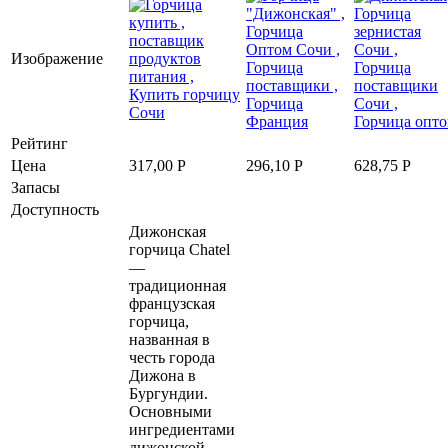
Изображение
Рейтинг
Цена
317,00
Р
296,10
Р
628,75
Р
Запасы
Доступность
Дижонская
горчица Chatel
—
традиционная
французская
горчица,
названная в
честь города
Дижона в
Бургундии.
Основными
ингредиентами
дижонской