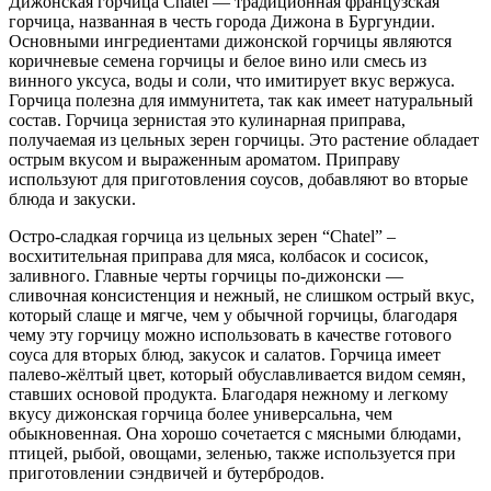
Дижонская горчица Chatel — традиционная французская
горчица, названная в честь города Дижона в Бургундии.
Основными ингредиентами дижонской горчицы являются
коричневые семена горчицы и белое вино или смесь из
винного уксуса, воды и соли, что имитирует вкус вержуса.
Горчица полезна для иммунитета, так как имеет натуральный
состав. Горчица зернистая это кулинарная приправа,
получаемая из цельных зерен горчицы. Это растение обладает
острым вкусом и выраженным ароматом. Приправу
используют для приготовления соусов, добавляют во вторые
блюда и закуски.
Остро-сладкая горчица из цельных зерен “Chatel” –
восхитительная приправа для мяса, колбасок и сосисок,
заливного. Главные черты горчицы по-дижонски —
сливочная консистенция и нежный, не слишком острый вкус,
который слаще и мягче, чем у обычной горчицы, благодаря
чему эту горчицу можно использовать в качестве готового
соуса для вторых блюд, закусок и салатов. Горчица имеет
палево-жёлтый цвет, который обуславливается видом семян,
ставших основой продукта. Благодаря нежному и легкому
вкусу дижонская горчица более универсальна, чем
обыкновенная. Она хорошо сочетается с мясными блюдами,
птицей, рыбой, овощами, зеленью, также используется при
приготовлении сэндвичей и бутербродов.