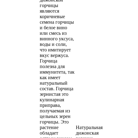
горчицы
являются
коричневые
семена горчицы
и белое вино
или смесь из
винного уксуса,
воды и соли,
что имитирует
вкус вержуса.
Горчица
полезна для
иммунитета, так
как имеет
натуральный
состав. Горчица
зернистая это
кулинарная
приправа,
получаемая из
цельных зерен
горчицы. Это
растение
Натуральная
обладает
дижонская