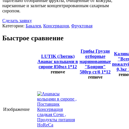
тщательно отобранные фрукты, очищенные от кожуры,
нарезанные и залитые концентрированным сахарным
сиропом.
Сделать заявку
Категории:
Бакалея
,
Консервация
,
Фруктовая
Быстрое сравнение
Грибы Грузди
Калина
LUTIK (Лютик)
отборные
"Все
Ананас кольцами в
маринованные
пожалу
сиропе 850мл 1*12
"Боярин"
0,3кг 
remove
580гр ст/б 1*12
remo
remove
Изображение