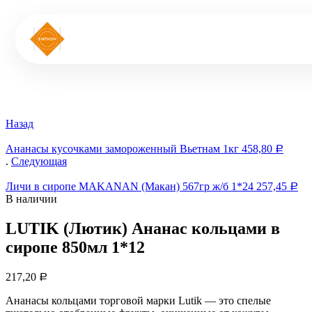
Назад
Ананасы кусочками замороженный Вьетнам 1кг
458,80
Р
.
Следующая
Личи в сиропе MAKANAN (Макан) 567гр ж/б 1*24
257,45
Р
В наличии
LUTIK (Лютик) Ананас кольцами в
сиропе 850мл 1*12
217,20
Р
Ананасы кольцами торговой марки Lutik — это спелые