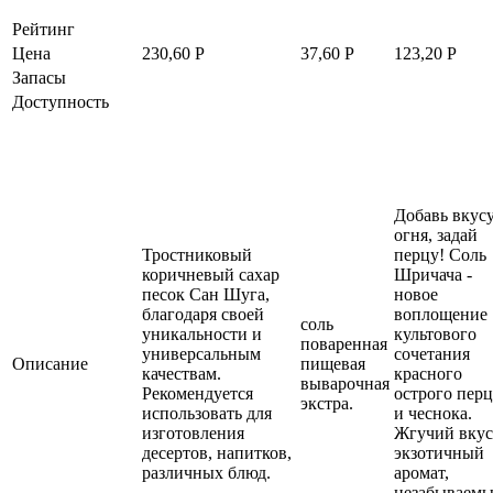
Рейтинг
Цена
230,60
Р
37,60
Р
123,20
Р
Запасы
Доступность
Добавь вкус
огня, задай
Тростниковый
перцу! Соль
коричневый сахар
Шричача -
песок Сан Шуга,
новое
благодаря своей
воплощение
соль
уникальности и
культового
поваренная
универсальным
сочетания
Описание
пищевая
качествам.
красного
выварочная
Рекомендуется
острого перц
экстра.
использовать для
и чеснока.
изготовления
Жгучий вкус
десертов, напитков,
экзотичный
различных блюд.
аромат,
незабываемы