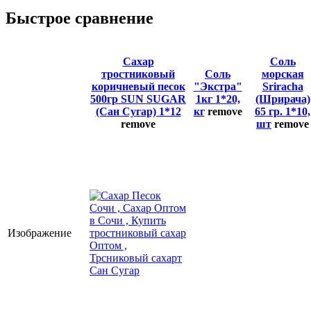
Быстрое сравнение
Сахар
Соль
тростниковый
Соль
морская
коричневый песок
"Экстра"
Sriracha
500гр SUN SUGAR
1кг 1*20,
(Шрирача)
(Сан Сугар) 1*12
кг
remove
65 гр. 1*10,
remove
шт
remove
Изображение