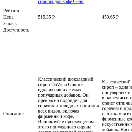
Рейтинг
Цена
515,35
Р
459,65
Р
Запасы
Доступность
Классический шоколадный
Классический
сироп DaVinci Gourmet —
сироп – одна 
одна из наших самых
популярных и 
популярных добавок. Он
в нашем ассор
прекрасно подойдет для
станет отличн
горячих и холодных напитков
горячим и пр
всех видов, включая
Описание
напиткам всех
фирменный кофе.
фирменные ко
Используйте преимущества
искусственных
этого популярного сиропа,
добавок. Восп