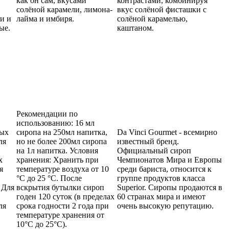
как он сам, вкусами
контрастами, комбинируя
солёной карамели, лимона-
вкус солёной фисташки с
и и
лайма и имбиря.
солёной карамелью,
ые.
каштаном.
Рекомендации по
использованию: 16 мл
ных
сиропа на 250мл напитка,
Da Vinci Gourmet - всемирно
ля
но не более 200мл сиропа
известный бренд.
на 1л напитка. Условия
Официальный сироп
х
хранения: Хранить при
Чемпионатов Мира и Европы
я
температуре воздуха от 10
среди бариста, относится к
°С до 25 °С. После
группе продуктов класса
 Для
вскрытия бутылки сироп
Superior. Сиропы продаются в
годен 120 суток (в пределах
60 странах мира и имеют
ля
срока годности 2 года при
очень высокую репутацию.
температуре хранения от
10°С до 25°С).