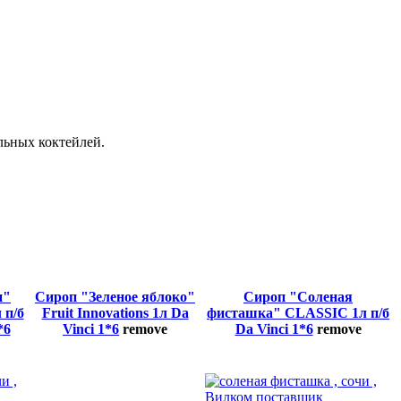
льных коктейлей.
н"
Сироп "Зеленое яблоко"
Сироп "Соленая
 п/б
Fruit Innovations 1л Da
фисташка" CLASSIC 1л п/б
*6
Vinci 1*6
remove
Da Vinci 1*6
remove