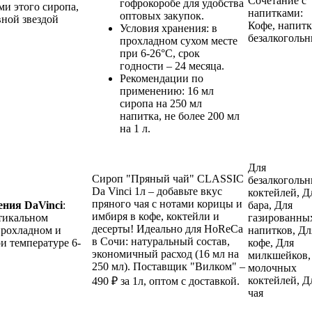
Сочетание с
гофрокоробе для удобства
и этого сиропа,
напитками:
оптовых закупок.
вной звездой
Кофе, напитк
Условия хранения: в
безалкогольн
прохладном сухом месте
при 6-26°C, срок
годности – 24 месяца.
Рекомендации по
применению: 16 мл
сиропа на 250 мл
напитка, не более 200 мл
на 1 л.
Для
Сироп "Пряный чай" CLASSIC
безалкоголь
Da Vinci 1л – добавьте вкус
коктейлей, Д
пряного чая с нотами корицы и
ения DaVinci
:
бара, Для
имбиря в кофе, коктейли и
тикальном
газированны
десерты! Идеально для HoReCa
прохладном и
напитков, Дл
в Сочи: натуральный состав,
и температуре 6-
кофе, Для
экономичный расход (16 мл на
милкшейков,
250 мл). Поставщик "Вилком" –
молочных
коктейлей, Д
490 ₽ за 1л, оптом с доставкой.
чая