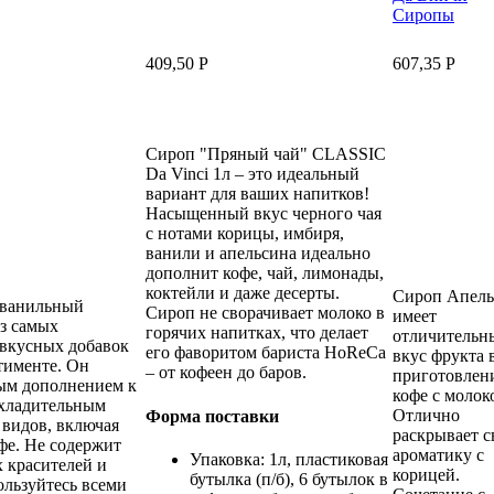
409,50
Р
607,35
Р
Сироп "Пряный чай" CLASSIC
Da Vinci 1л – это идеальный
вариант для ваших напитков!
Насыщенный вкус черного чая
с нотами корицы, имбиря,
ванили и апельсина идеально
дополнит кофе, чай, лимонады,
коктейли и даже десерты.
Сироп Апель
 ванильный
Сироп не сворачивает молоко в
имеет
из самых
горячих напитках, что делает
отличительн
вкусных добавок
его фаворитом бариста HoReCa
вкус фрукта 
тименте. Он
– от кофеен до баров.
приготовлен
ым дополнением к
кофе с молок
охладительным
Отлично
Форма поставки
 видов, включая
раскрывает 
фе. Не содержит
ароматику с
Упаковка: 1л, пластиковая
 красителей и
корицей.
бутылка (п/б), 6 бутылок в
ользуйтесь всеми