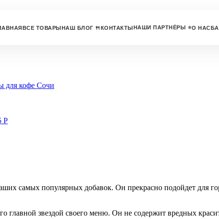
НАШИ ПАРТНЁРЫ ⭐
ЛАВНАЯ
ВСЕ ТОВАРЫ
НАШ БЛОГ 🍴
КОНТАКТЫ
О НАС
БА
5
Р
аших самых популярных добавок. Он прекрасно подойдет для го
го главной звездой своего меню. Он не содержит вредных красит