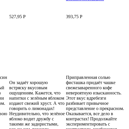
527,95
Р
393,75
Р
син
Приправленная солью
Он задаёт хорошую
фисташка придаёт чашке
ый
встряску вкусовым
свежезаваренного кофе
в
ощущениям. Кажется, что
невероятную изысканность.
ии
напитки с зелёным яблоком
Этот вкус вдребезги
ом.
издают свежий хруст. А что
разбивает привычное
говорить о лимонадах!
представление о прекрасном.
свою
Неудивительно, что зелёное
Оказывается, все дело в
яблоко водит дружбу с
контрастах! Продолжайте
такими же задиристыми,
экспериментировать с