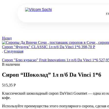
Г
Назад
Сироп "Фундук" CLASSIC 1л п/б Da Vinci 1*6
398,70
Р
.
Следующая
Сироп "Блю курасао" Fruit Innovations 1л п/б Da Vinci 1*6
527,9
В наличии
Сироп “Шоколад” 1л п/б Da Vinci 1*6
515,35
Р
Классический шоколадный сироп DaVinci Gourmet — одна из н
кофе.
Используйте преимущества этого популярного сиропа, сделав е