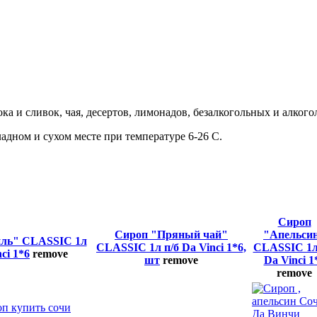
а и сливок, чая, десертов, лимонадов, безалкогольных и алкого
адном и сухом месте при температуре 6-26 С.
Сироп
Сироп "Пряный чай"
"Апельси
ль" CLASSIC 1л
CLASSIC 1л п/б Da Vinci 1*6,
CLASSIC 1л
ci 1*6
remove
шт
remove
Da Vinci 1
remove