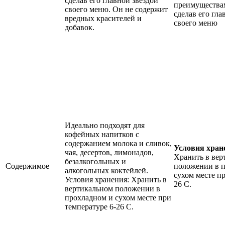
сделав его главной звездой
преимуществам
своего меню. Он не содержит
сделав его гла
вредных красителей и
своего меню
добавок.
Идеально подходят для
кофейных напитков с
содержанием молока и сливок,
Условия хран
чая, десертов, лимонадов,
Хранить в вер
безалкогольных и
Содержимое
положении в 
алкогольных коктейлей.
сухом месте пр
Условия хранения: Хранить в
26 С.
вертикальном положении в
прохладном и сухом месте при
температуре 6-26 С.