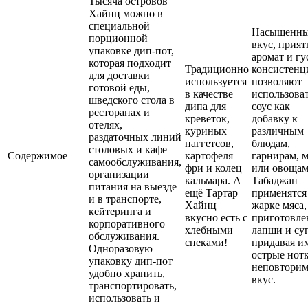
Тысяча островов
Хайнц можно в
специальной
Насыщенн
порционной
вкус, прия
упаковке дип-пот,
аромат и гу
которая подходит
Традиционно
консистенц
для доставки
используется
позволяют
готовой еды,
в качестве
использова
шведского стола в
дипа для
соус как
ресторанах и
креветок,
добавку к
отелях,
куриных
различным
раздаточных линий
наггетсов,
блюдам,
столовых и кафе
Содержимое
картофеля
гарнирам, 
самообслуживания,
фри и колец
или овощам
организации
кальмара. А
Табаджан
питания на выезде
ещё Тартар
применятся
и в транспорте,
Хайнц
жарке мяса,
кейтеринга и
вкусно есть с
приготовле
корпоративного
хлебными
лапши и су
обслуживания.
снеками!
придавая и
Одноразовую
острые нот
упаковку дип-пот
неповтори
удобно хранить,
вкус.
транспортировать,
использовать и