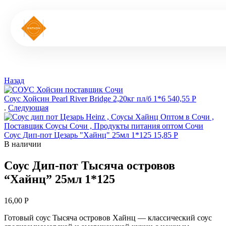
Назад
Соус Хойсин Pearl River Bridge 2,20кг пл/б 1*6
540,55
Р
.
Следующая
Соус Дип-пот Цезарь "Хайнц" 25мл 1*125
15,85
Р
В наличии
Соус Дип-пот Тысяча островов
“Хайнц” 25мл 1*125
16,00
Р
Готовый соус Тысяча островов Хайнц — классический соус