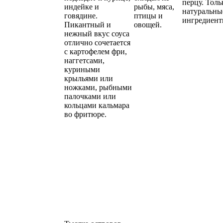
перцу. Толь
индейке и
рыбы, мяса,
натуральны
говядине.
птицы и
ингредиент
Пикантный и
овощей.
нежный вкус соуса
отлично сочетается
с картофелем фри,
наггетсами,
куриными
крыльями или
ножками, рыбными
палочками или
кольцами кальмара
во фритюре.