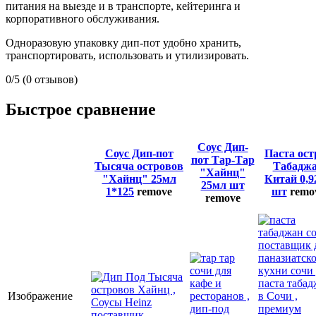
питания на выезде и в транспорте, кейтеринга и
корпоративного обслуживания.
Одноразовую упаковку дип-пот удобно хранить,
транспортировать, использовать и утилизировать.
0/5
(0 отзывов)
Быстрое сравнение
Соус Дип-
Соус Дип-пот
Паста ост
пот Тар-Тар
Тысяча островов
Табадж
"Хайнц"
"Хайнц" 25мл
Китай 0,9
25мл шт
1*125
remove
шт
remo
remove
Изображение