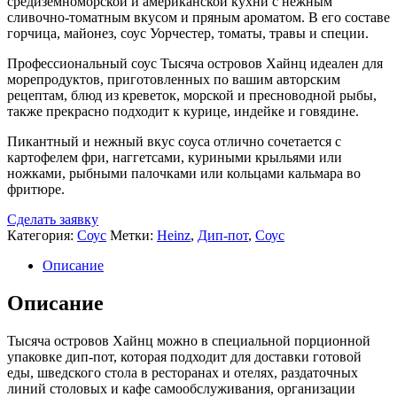
средиземноморской и американской кухни с нежным
сливочно-томатным вкусом и пряным ароматом. В его составе
горчица, майонез, соус Уорчестер, томаты, травы и специи.
Профессиональный соус Тысяча островов Хайнц идеален для
морепродуктов, приготовленных по вашим авторским
рецептам, блюд из креветок, морской и пресноводной рыбы,
также прекрасно подходит к курице, индейке и говядине.
Пикантный и нежный вкус соуса отлично сочетается с
картофелем фри, наггетсами, куриными крыльями или
ножками, рыбными палочками или кольцами кальмара во
фритюре.
Сделать заявку
Категория:
Соус
Метки:
Heinz
,
Дип-пот
,
Соус
Описание
Описание
Тысяча островов Хайнц можно в специальной порционной
упаковке дип-пот, которая подходит для доставки готовой
еды, шведского стола в ресторанах и отелях, раздаточных
линий столовых и кафе самообслуживания, организации