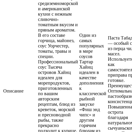
средиземноморской
и американской
кухни с нежным
сливочно-
томатным вкусом и
пряным ароматом.
В его составе
Один из
Паста Таба
горчица, майонез,
самых
— особый с
соус Уорчестер,
популярных
из перца чи
томаты, травы и
в мире
масел.
специи.
соусов
Использует
Профессиональный
Тартар
как
соус Тысяча
Хайнц
самостояте
островов Хайнц
идеален в
приправа п
идеален для
качестве
готовке.
морепродуктов,
дополнения
Преимущес
приготовленных
к
Описание
Оптимальн
по вашим
классической
пастообраз
авторским
рыбной
консистенц
рецептам, блюд из
закуске
Повышенна
креветок, морской
«Фиш энд
острота
и пресноводной
чипс» и
благодаря
рыбы, также
другим
натурально
прекрасно
горячим
сычуаньско
подходит к курице,
блюдам из