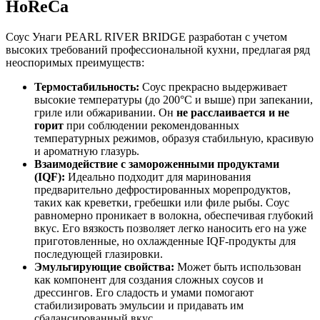
HoReCa
Соус Унаги PEARL RIVER BRIDGE разработан с учетом
высоких требований профессиональной кухни, предлагая ряд
неоспоримых преимуществ:
Термостабильность:
Соус прекрасно выдерживает
высокие температуры (до 200°C и выше) при запекании,
гриле или обжаривании. Он
не расслаивается и не
горит
при соблюдении рекомендованных
температурных режимов, образуя стабильную, красивую
и ароматную глазурь.
Взаимодействие с замороженными продуктами
(IQF):
Идеально подходит для маринования
предварительно дефростированных морепродуктов,
таких как креветки, гребешки или филе рыбы. Соус
равномерно проникает в волокна, обеспечивая глубокий
вкус. Его вязкость позволяет легко наносить его на уже
приготовленные, но охлажденные IQF-продукты для
последующей глазировки.
Эмульгирующие свойства:
Может быть использован
как компонент для создания сложных соусов и
дрессингов. Его сладость и умами помогают
стабилизировать эмульсии и придавать им
сбалансированный вкус.