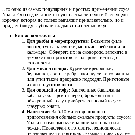
Это одно из самых популярных и простых применений соуса
Унаги. Он создает аппетитную, слегка липкую и блестящую
корочку, которая не только выглядит привлекательно, но и
придает блюду глубокий сладковато-соленый вкус.
Как использовать:
Для рыбы и морепродуктов:
Возьмите филе
лосося, тунца, креветки, морские гребешки или
кальмары. Обжарьте их на сковороде, запеките в
духовке или приготовьте на гриле почти до
готовности.
Для мяса и птицы:
Куриные крылышки,
бедрышки, свиные ребрышки, кусочки говядины
или утки также прекрасно подходят. Приготовьте
их до полуготовности.
Для овощей и тофу:
Запеченные баклажаны,
кабачки, болгарский перец, брокколи или
обжаренный тофу приобретают новый вкус с
глазурью Унаги.
Нанесение:
За 5-10 минут до полного
приготовления обильно смажьте продукты соусом
Унаги с помощью кулинарной кисточки или
ложки. Продолжайте готовить, периодически
переворачивая и повторно смазывая, пока соус не