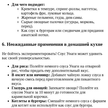
Для чего подходит:
Креветки в темпуре, спринг-роллы, наггетсы,
картофель фри, луковые кольца.
Жареные пельмени, гедза, дим-самы.
Сырые овощные палочки (огурцы, морковь,
перец).
Как соус к бургерам или сэндвичам для придания
азиатской нотки.
6. Неожиданные применения в домашней кухне
Не бойтесь экспериментировать! Соус Унаги может удивить
вас своей универсальностью.
Для риса:
Полейте немного соуса Унаги на отварной
рис, чтобы придать ему дополнительный вкус.
В омлет или яичницу:
Добавьте чайную ложку соуса в
яичную смесь перед приготовлением для пикантного
вкуса.
Глазурь для овощей:
Запекаете овощи? Полейте их
соусом Унаги за 10 минут до готовности для
карамельной корочки.
Котлеты и бургеры:
Смешайте немного соуса с фаршем
для котлет или используйте как соус для бургера.