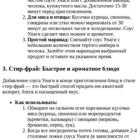
чистом соусе Унаги или с добавлением имбиря,
чеснока, кунжутного масла. Достаточно 15-30
минут перед приготовлением.
Для мяса и птицы:
Кусочки курицы, свинины,
говядины или утки можно мариновать от 30
минут до нескольких часов в холодильнике. Соус
Унаги сделает мясо нежнее и ароматнее.
Простой маринад:
Смешайте соус Унаги с
небольшим количеством тертого имбиря и
чеснока. Залейте этим маринадом выбранный
продукт и оставьте на указанное время.
3. Стир-фрай: Быстрое и ароматное блюдо
Добавление соуса Унаги в конце приготовления блюд в стиле
стир-фрай — это быстрый способ придать им азиатский
колорит, блеск и насыщенный вкус.
Как использовать:
Обжарьте на сильном огне нарезанные кусочки
мяса (курица, свинина) или морепродуктов
(креветки, кальмары) с овощами (морковь,
брокколи, перец, лук).
Когда все ингредиенты почти готовы, добавьте 2-4
столовые ложки соуса Унаги (в зависимости от