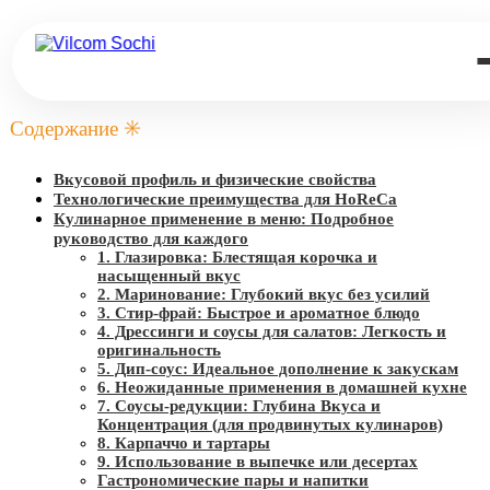
Содержание ✳️
Вкусовой профиль и физические свойства
Технологические преимущества для HoReCa
Кулинарное применение в меню: Подробное
руководство для каждого
1. Глазировка: Блестящая корочка и
насыщенный вкус
2. Маринование: Глубокий вкус без усилий
3. Стир-фрай: Быстрое и ароматное блюдо
4. Дрессинги и соусы для салатов: Легкость и
оригинальность
5. Дип-соус: Идеальное дополнение к закускам
6. Неожиданные применения в домашней кухне
7. Соусы-редукции: Глубина Вкуса и
Концентрация (для продвинутых кулинаров)
8. Карпаччо и тартары
9. Использование в выпечке или десертах
Гастрономические пары и напитки