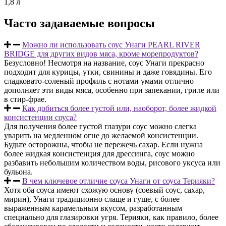
1,8 л
Часто задаваемые вопросы
Можно ли использовать соус Унаги PEARL RIVER
BRIDGE для других видов мяса, кроме морепродуктов?
Безусловно! Несмотря на название, соус Унаги прекрасно
подходит для курицы, утки, свинины и даже говядины. Его
сладковато-соленый профиль с нотами умами отлично
дополняет эти виды мяса, особенно при запекании, гриле или
в стир-фрае.
Как добиться более густой или, наоборот, более жидкой
консистенции соуса?
Для получения более густой глазури соус можно слегка
уварить на медленном огне до желаемой консистенции.
Будьте осторожны, чтобы не пережечь сахар. Если нужна
более жидкая консистенция для дрессинга, соус можно
разбавить небольшим количеством воды, рисового уксуса или
бульона.
В чем ключевое отличие соуса Унаги от соуса Терияки?
Хотя оба соуса имеют схожую основу (соевый соус, сахар,
мирин), Унаги традиционно слаще и гуще, с более
выраженным карамельным вкусом, разработанным
специально для глазировки угря. Терияки, как правило, более