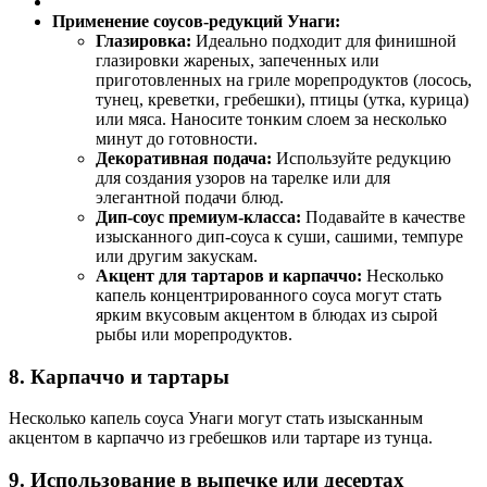
Применение соусов-редукций Унаги:
Глазировка:
Идеально подходит для финишной
глазировки жареных, запеченных или
приготовленных на гриле морепродуктов (лосось,
тунец, креветки, гребешки), птицы (утка, курица)
или мяса. Наносите тонким слоем за несколько
минут до готовности.
Декоративная подача:
Используйте редукцию
для создания узоров на тарелке или для
элегантной подачи блюд.
Дип-соус премиум-класса:
Подавайте в качестве
изысканного дип-соуса к суши, сашими, темпуре
или другим закускам.
Акцент для тартаров и карпаччо:
Несколько
капель концентрированного соуса могут стать
ярким вкусовым акцентом в блюдах из сырой
рыбы или морепродуктов.
8. Карпаччо и тартары
Несколько капель соуса Унаги могут стать изысканным
акцентом в карпаччо из гребешков или тартаре из тунца.
9. Использование в выпечке или десертах