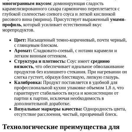
многогранным вкусом
: доминирующая сладость
карамелизированного сахара гармонично переплетается с
глубокой соленостью соевого соуса и легкой кислинкой
рисового вина (мирина). Присутствует выраженный
умами-
профиль
, который усиливает естественный вкус
морепродуктов.
Цвет:
Насыщенный темно-коричневый, почти черный,
с глянцевым блеском.
Аромат:
Сладковато-соевый, с нотами карамели и
легким винным оттенком.
Структура и плотность:
Соус имеет
среднюю
вязкость
, что обеспечивает идеальное обволакивание
продуктов без излишнего стекания. При нагревании он
слегка густеет, образуя блестящую, липкую глазурь.
Калибровка:
Продукт поставляется в удобной для
профессиональной кухни упаковке объемом 1,8 л, что
гарантирует стабильность вкуса и консистенции от
партии к партии, исключая необходимость в
дополнительной доработке.
Визуальные маркеры качества:
Однородность цвета,
отсутствие расслоения, чистый, прозрачный блеск.
Технологические преимущества для