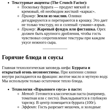
Текстурные акценты (The Crunch Factor):
Поскольку буррата — продукт мягкий и
кремовый, ей необходим жесткий «каркас».
Пример:
Земля из маслин.
Оливки
дегидрируются и перетираются в крошку. Это дает
не только текстуру, но и соленый «умами»-взрыв.
Пример:
Жареный фундук или фисташка.
Орех
должен быть крупного дробления, чтобы гость
чувствовал сопротивление текстуры при каждом
укусе нежного сыра.
Горячие блюда и соусы
Главная технологическая заповедь шефа:
Буррата и
открытый огонь несовместимы.
При кипении сливки
внутри распадаются на фракции: желтое масло и мутную воду.
Мы используем только остаточное тепло блюда.
Технология «Взрывного соуса» в пасте:
Метод:
Готовится классическая паста (например,
томатная или с песто). Выкладывается в глубокую
тарелку. В центр помещается буррата (100г).
Эффект:
Гость разрезает мешочек, и холодные