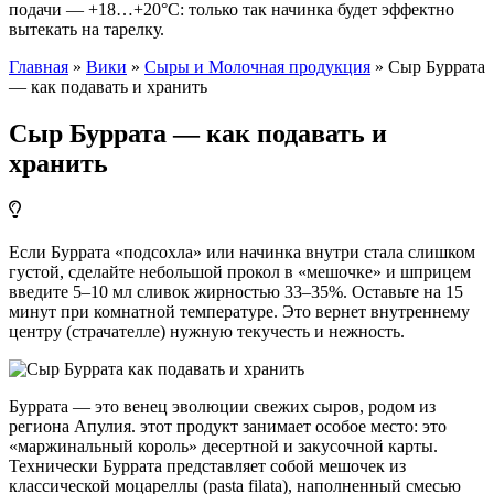
подачи — +18…+20°C: только так начинка будет эффектно
вытекать на тарелку.
Главная
»
Вики
»
Сыры и Молочная продукция
»
Сыр Буррата
— как подавать и хранить
Сыр Буррата — как подавать и
хранить
Если Буррата «подсохла» или начинка внутри стала слишком
густой, сделайте небольшой прокол в «мешочке» и шприцем
введите 5–10 мл сливок жирностью 33–35%. Оставьте на 15
минут при комнатной температуре. Это вернет внутреннему
центру (страчателле) нужную текучесть и нежность.
Буррата — это венец эволюции свежих сыров, родом из
региона Апулия. этот продукт занимает особое место: это
«маржинальный король» десертной и закусочной карты.
Технически Буррата представляет собой мешочек из
классической моцареллы (pasta filata), наполненный смесью