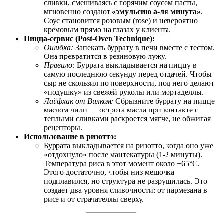
сливки, смешиваясь с горячим соусом пасты,
мгновенно создают
«эмульсию а-ля минута»
.
Соус становится розовым (rose) и невероятно
кремовым прямо на глазах у клиента.
Пицца-сервис (Post-Oven Technique):
Ошибка:
Запекать буррату в печи вместе с тестом.
Она превратится в резиновую лужу.
Правило:
Буррата выкладывается на пиццу в
самую последнюю секунду перед отдачей. Чтобы
сыр не скользил по поверхности, под него делают
«подушку» из свежей руколы или мортаделлы.
Лайфхак от Вилком:
Сбрызните буррату на пицце
маслом чили — острота масла при контакте с
теплыми сливками раскроется мягче, не обжигая
рецепторы.
Использование в ризотто:
Буррата выкладывается на ризотто, когда оно уже
«отдохнуло» после мантекатуры (1-2 минуты).
Температура риса в этот момент около +65°C.
Этого достаточно, чтобы низ мешочка
подплавился, но структура не разрушилась. Это
создает два уровня сливочности: от пармезана в
рисе и от страчателлы сверху.