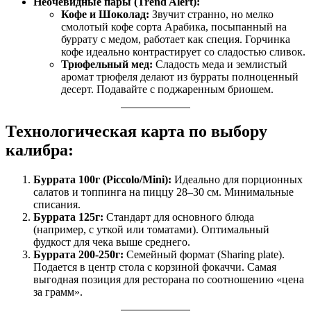
Неочевидные пары (Trend Alert):
Кофе и Шоколад:
Звучит странно, но мелко
смолотый кофе сорта Арабика, посыпанный на
буррату с медом, работает как специя. Горчинка
кофе идеально контрастирует со сладостью сливок.
Трюфельный мед:
Сладость меда и землистый
аромат трюфеля делают из бурраты полноценный
десерт. Подавайте с поджаренным бриошем.
Технологическая карта по выбору
калибра:
Буррата 100г (Piccolo/Mini):
Идеально для порционных
салатов и топпинга на пиццу 28–30 см. Минимальные
списания.
Буррата 125г:
Стандарт для основного блюда
(например, с уткой или томатами). Оптимальный
фудкост для чека выше среднего.
Буррата 200-250г:
Семейный формат (Sharing plate).
Подается в центр стола с корзиной фокаччи. Самая
выгодная позиция для ресторана по соотношению «цена
за грамм».