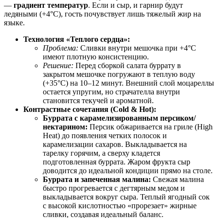
—
градиент температур
. Если и сыр, и гарнир будут
ледяными (+4°C), гость почувствует лишь тяжелый жир на
языке.
Технология «Теплого сердца»:
Проблема:
Сливки внутри мешочка при +4°C
имеют плотную консистенцию.
Решение:
Перед сборкой салата буррату в
закрытом мешочке погружают в теплую воду
(+35°C) на 10–12 минут. Внешний слой моцареллы
остается упругим, но страчателла внутри
становится текучей и ароматной.
Контрастные сочетания (Cold & Hot):
Буррата с карамелизированным персиком/
нектарином:
Персик обжаривается на гриле (High
Heat) до появления четких полосок и
карамелизации сахаров. Выкладывается на
тарелку горячим, а сверху кладется
подготовленная буррата. Жаром фрукта сыр
доводится до идеальной кондиции прямо на столе.
Буррата и запеченная малина:
Свежая малина
быстро прогревается с дегтярным медом и
выкладывается вокруг сыра. Теплый ягодный сок
с высокой кислотностью «прорезает» жирные
сливки, создавая идеальный баланс.