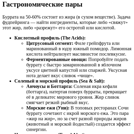
Гастрономические пары
Буррата на 50-60% состоит из жира (в сухом веществе). Задача
фудпейринга — найти ингредиенты, которые либо «свяжут»
этот жир, либо «разрежут» его остротой или кислотой.
Кислотный профиль (The Acids):
Цитрусовый сегмент:
Филе грейпфрута или
маринованный в юдзу южный помидор. Лимонная
кислота нейтрализует маслянистое послевкусие.
Ферментированные овощи:
Попробуйте подать
буррату с быстро замаринованной в яблочном
уксусе цветной капустой или спаржей. Уксусная
нота делает вкус сливок «чище».
Соленый и морской профиль (Sea & Salt):
Анчоусы и Боттарга:
Соленая икра кефали
(боттарга), натертая поверх бурраты, превращает
её в деликатес мирового уровня. Жир сливок
смягчает резкий рыбный вкус.
Морские ежи (Уни):
В топовых ресторанах Сочи
буррату сочетают с икрой морского ежа. Это пара
«жир на жир», но за счет разной природы жиров
(животный и морской йодистый) создается эффект
синергии.