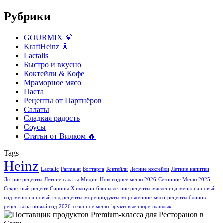
Рубрики
GOURMIX 🍹
KraftHeinz 🥫
Lactalis
Быстро и вкусно
Коктейли & Кофе
Мраморное мясо
Паста
Рецепты от Партнёров
Салаты
Сладкая радость
Соусы
Статьи от Вилком 🔥
Tags
Heinz
Lactalic
Parmalat
Боттарга
Коктейли
Летние коктейли
Летние напитки
Летние рецепты
Летние салаты
Мидии
Новогоднее меню 2026
Сезонное Меню 2025
Секретный рецепт
Сиропы
Хэллоуин
блины
летние рецепты
масленица
меню на новый
год
меню на новый год рецепты
морепродукты
мороженное
мясо
рецепты блинов
рецепты на новый год 2026
сезонное меню
фруктовые пюре
шашлык