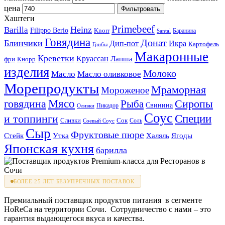
цена
Фильтровать
Хаштеги
Primebeef
Heinz
Barilla
Filippo Berio
Knorr
Баранина
Santal
Говядина
Донат
Блинчики
Дип-пот
Икра
Картофель
Грибы
Макаронные
Креветки
Круассан
Лапша
фри
Кнорр
изделия
Молоко
Масло
Масло оливковое
Морепродукты
Мраморная
Мороженое
Мясо
говядина
Сиропы
Рыба
Свинина
Пикадор
Оливки
Соус
и топпинги
Специи
Сливки
Сок
Соль
Соевый Соус
Сыр
Фруктовые пюре
Стейк
Утка
Халяль
Ягоды
Японская кухня
барилла
БОЛЕЕ 25 ЛЕТ БЕЗУПРЕЧНЫХ ПОСТАВОК
Премиальный поставщик продуктов питания в сегменте
HoReCa на территории Сочи. Сотрудничество с нами – это
гарантия выдающегося вкуса и качества.