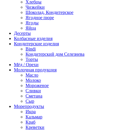
Хлебцы
Чизкейки
Шоколад, Кондитерское
Ягодное пюре
Ягоды
Яйца
Десерты
Колбасные изделия
Кондитерские изделия
Bindi
Кондитерский дом Селезнева
Торты
Мёд / Орехи
Молочная продукция
Масло
Молоко
Мороженое
Сливки
Сметана
Сыр
Морепродукты
Икра
Кальмар
Краб
Креветки