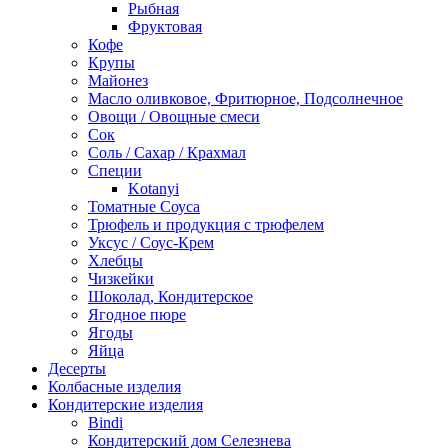
Рыбная
Фруктовая
Кофе
Крупы
Майонез
Масло оливковое, Фритюрное, Подсолнечное
Овощи / Овощные смеси
Сок
Соль / Сахар / Крахмал
Специи
Kotanyi
Томатные Соуса
Трюфель и продукция с трюфелем
Уксус / Соус-Крем
Хлебцы
Чизкейки
Шоколад, Кондитерское
Ягодное пюре
Ягоды
Яйца
Десерты
Колбасные изделия
Кондитерские изделия
Bindi
Кондитерский дом Селезнева