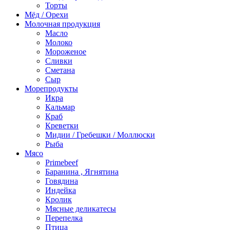
Торты
Мёд / Орехи
Молочная продукция
Масло
Молоко
Мороженое
Сливки
Сметана
Сыр
Морепродукты
Икра
Кальмар
Краб
Креветки
Мидии / Гребешки / Моллюски
Рыба
Мясо
Primebeef
Баранина , Ягнятина
Говядина
Индейка
Кролик
Мясные деликатесы
Перепелка
Птица