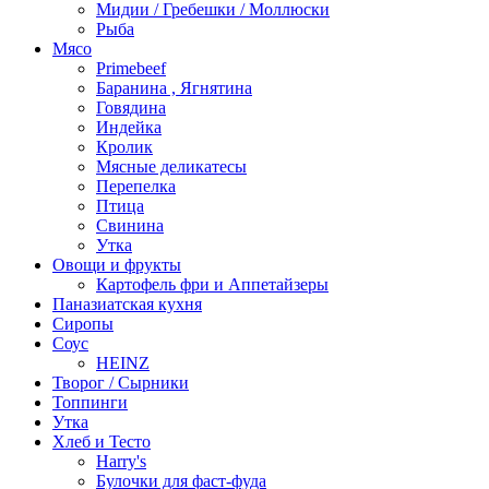
Мидии / Гребешки / Моллюски
Рыба
Мясо
Primebeef
Баранина , Ягнятина
Говядина
Индейка
Кролик
Мясные деликатесы
Перепелка
Птица
Свинина
Утка
Овощи и фрукты
Картофель фри и Аппетайзеры
Паназиатская кухня​
Сиропы
Соус
HEINZ
Творог / Сырники
Топпинги
Утка
Хлеб и Тесто
Harry's
Булочки для фаст-фуда