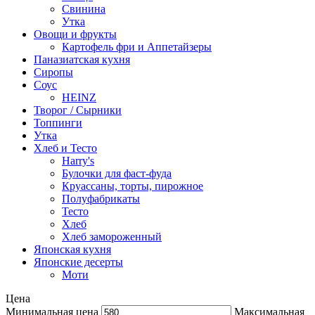
Свинина
Утка
Овощи и фрукты
Картофель фри и Аппетайзеры
Паназиатская кухня​
Сиропы
Соус
HEINZ
Творог / Сырники
Топпинги
Утка
Хлеб и Тесто
Harry's
Булочки для фаст-фуда
Круассаны, торты, пирожное
Полуфабрикаты
Тесто
Хлеб
Хлеб замороженный
Японская кухня
Японские десерты
Моти
Цена
Минимальная цена
Максимальная