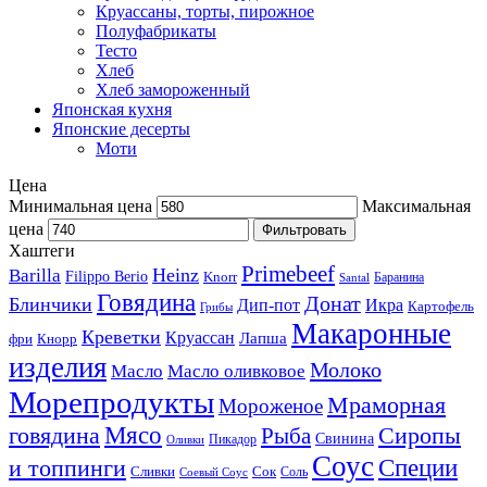
Круассаны, торты, пирожное
Полуфабрикаты
Тесто
Хлеб
Хлеб замороженный
Японская кухня
Японские десерты
Моти
Цена
Минимальная цена
Максимальная
цена
Фильтровать
Хаштеги
Primebeef
Heinz
Barilla
Filippo Berio
Knorr
Баранина
Santal
Говядина
Донат
Блинчики
Дип-пот
Икра
Картофель
Грибы
Макаронные
Креветки
Круассан
Лапша
фри
Кнорр
изделия
Молоко
Масло
Масло оливковое
Морепродукты
Мраморная
Мороженое
Мясо
говядина
Сиропы
Рыба
Свинина
Пикадор
Оливки
Соус
и топпинги
Специи
Сливки
Сок
Соль
Соевый Соус