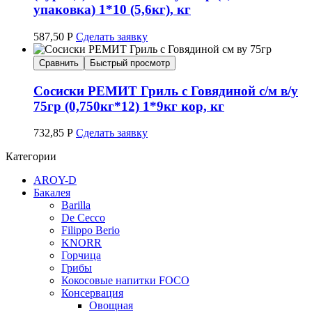
упаковка) 1*10 (5,6кг), кг
587,50
Р
Сделать заявку
Сравнить
Быстрый просмотр
Сосиски РЕМИТ Гриль с Говядиной с/м в/у
75гр (0,750кг*12) 1*9кг кор, кг
732,85
Р
Сделать заявку
Категории
AROY-D
Бакалея
Barilla
De Cecco
Filippo Berio
KNORR
Горчица
Грибы
Кокосовые напитки FOCO
Консервация
Овощная