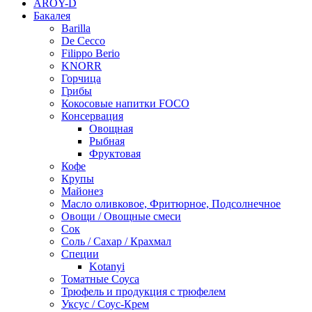
AROY-D
Бакалея
Barilla
De Cecco
Filippo Berio
KNORR
Горчица
Грибы
Кокосовые напитки FOCO
Консервация
Овощная
Рыбная
Фруктовая
Кофе
Крупы
Майонез
Масло оливковое, Фритюрное, Подсолнечное
Овощи / Овощные смеси
Сок
Соль / Сахар / Крахмал
Специи
Kotanyi
Томатные Соуса
Трюфель и продукция с трюфелем
Уксус / Соус-Крем