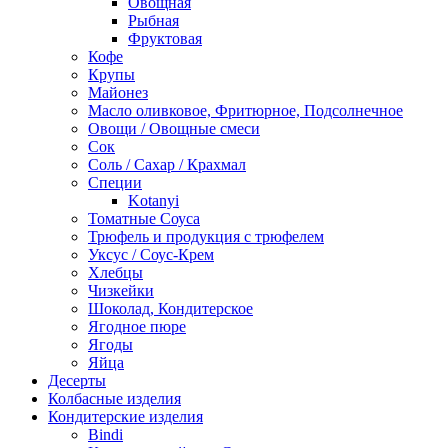
Овощная
Рыбная
Фруктовая
Кофе
Крупы
Майонез
Масло оливковое, Фритюрное, Подсолнечное
Овощи / Овощные смеси
Сок
Соль / Сахар / Крахмал
Специи
Kotanyi
Томатные Соуса
Трюфель и продукция с трюфелем
Уксус / Соус-Крем
Хлебцы
Чизкейки
Шоколад, Кондитерское
Ягодное пюре
Ягоды
Яйца
Десерты
Колбасные изделия
Кондитерские изделия
Bindi