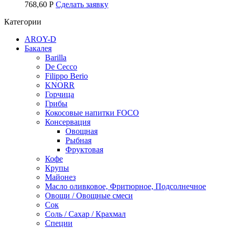
768,60
Р
Сделать заявку
Категории
AROY-D
Бакалея
Barilla
De Cecco
Filippo Berio
KNORR
Горчица
Грибы
Кокосовые напитки FOCO
Консервация
Овощная
Рыбная
Фруктовая
Кофе
Крупы
Майонез
Масло оливковое, Фритюрное, Подсолнечное
Овощи / Овощные смеси
Сок
Соль / Сахар / Крахмал
Специи