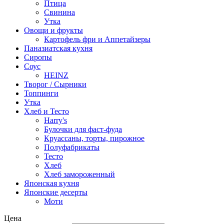
Птица
Свинина
Утка
Овощи и фрукты
Картофель фри и Аппетайзеры
Паназиатская кухня​
Сиропы
Соус
HEINZ
Творог / Сырники
Топпинги
Утка
Хлеб и Тесто
Harry's
Булочки для фаст-фуда
Круассаны, торты, пирожное
Полуфабрикаты
Тесто
Хлеб
Хлеб замороженный
Японская кухня
Японские десерты
Моти
Цена