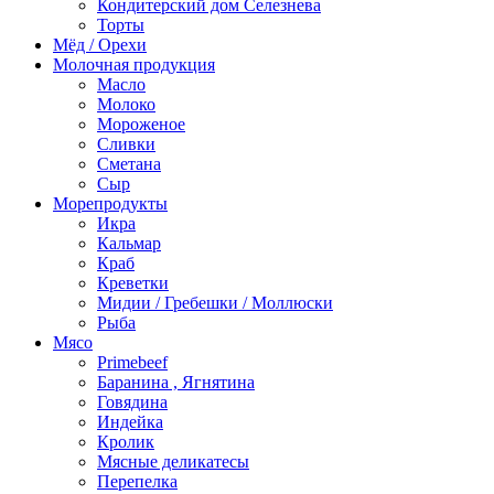
Кондитерский дом Селезнева
Торты
Мёд / Орехи
Молочная продукция
Масло
Молоко
Мороженое
Сливки
Сметана
Сыр
Морепродукты
Икра
Кальмар
Краб
Креветки
Мидии / Гребешки / Моллюски
Рыба
Мясо
Primebeef
Баранина , Ягнятина
Говядина
Индейка
Кролик
Мясные деликатесы
Перепелка