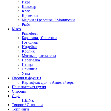
Икра
Кальмар
Краб
Креветки
Мидии / Гребешки / Моллюски
Рыба
Мясо
Primebeef
Баранина , Ягнятина
Говядина
Индейка
Кролик
Мясные деликатесы
Перепелка
Птица
Свинина
Утка
Овощи и фрукты
Картофель фри и Аппетайзеры
Паназиатская кухня​
Сиропы
Соус
HEINZ
Творог / Сырники
Топпинги