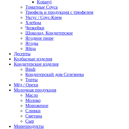
Kotanyi
Томатные Соуса
Трюфель и продукция с трюфелем
Уксус / Соус-Крем
Хлебцы
Чизкейки
Шоколад, Кондитерское
Ягодное пюре
Ягоды
Яйца
Десерты
Колбасные изделия
Кондитерские изделия
Bindi
Кондитерский дом Селезнева
Торты
Мёд / Орехи
Молочная продукция
Масло
Молоко
Мороженое
Сливки
Сметана
Сыр
Морепродукты