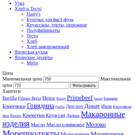
Утка
Хлеб и Тесто
Harry's
Булочки для фаст-фуда
Круассаны, торты, пирожное
Полуфабрикаты
Тесто
Хлеб
Хлеб замороженный
Японская кухня
Японские десерты
Моти
Цена
Минимальная цена
Максимальная
цена
Фильтровать
Хаштеги
Primebeef
Heinz
Barilla
Filippo Berio
Knorr
Баранина
Santal
Говядина
Донат
Блинчики
Дип-пот
Икра
Картофель
Грибы
Макаронные
Креветки
Круассан
Лапша
фри
Кнорр
изделия
Молоко
Масло
Масло оливковое
Морепродукты
Мраморная
Мороженое