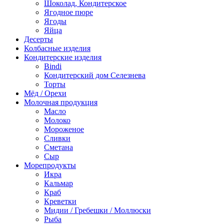
Шоколад, Кондитерское
Ягодное пюре
Ягоды
Яйца
Десерты
Колбасные изделия
Кондитерские изделия
Bindi
Кондитерский дом Селезнева
Торты
Мёд / Орехи
Молочная продукция
Масло
Молоко
Мороженое
Сливки
Сметана
Сыр
Морепродукты
Икра
Кальмар
Краб
Креветки
Мидии / Гребешки / Моллюски
Рыба