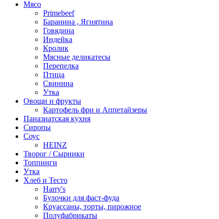
Мясо
Primebeef
Баранина , Ягнятина
Говядина
Индейка
Кролик
Мясные деликатесы
Перепелка
Птица
Свинина
Утка
Овощи и фрукты
Картофель фри и Аппетайзеры
Паназиатская кухня​
Сиропы
Соус
HEINZ
Творог / Сырники
Топпинги
Утка
Хлеб и Тесто
Harry's
Булочки для фаст-фуда
Круассаны, торты, пирожное
Полуфабрикаты