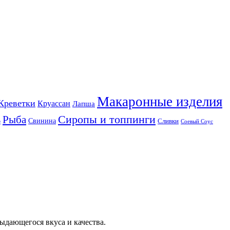
Макаронные изделия
Креветки
Круассан
Лапша
Сиропы и топпинги
Рыба
Свинина
Сливки
р
Соевый Соус
ыдающегося вкуса и качества.