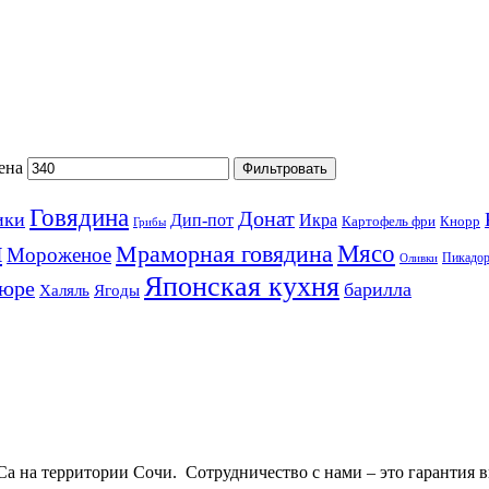
ена
Фильтровать
Говядина
Донат
ики
Дип-пот
Икра
Картофель фри
Кнорр
Грибы
ы
Мясо
Мраморная говядина
Мороженое
Пикадо
Оливки
Японская кухня
пюре
барилла
Халяль
Ягоды
 на территории Сочи. Сотрудничество с нами – это гарантия в