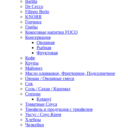
Barilla
De Cecco
Filippo Berio
KNORR
Горчица
Грибы
Кокосовые напитки FOCO
Консервация
Овощная
Рыбная
Фруктовая
Кофе
Крупы
Майонез
Масло оливковое, Фритюрное, Подсолнечное
Овощи / Овощные смеси
Сок
Соль / Сахар / Крахмал
Специи
Kotanyi
Томатные Соуса
Трюфель и продукция с трюфелем
Уксус / Соус-Крем
Хлебцы
Чизкейки