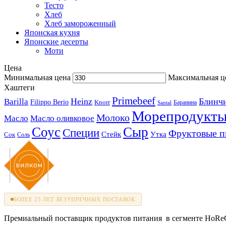
Тесто
Хлеб
Хлеб замороженный
Японская кухня
Японские десерты
Моти
Цена
Минимальная цена
Максимальная ц
Хаштеги
Primebeef
Heinz
Блинч
Barilla
Filippo Berio
Knorr
Баранина
Santal
Морепродукт
Молоко
Масло
Масло оливковое
Соус
Сыр
Специи
Фруктовые 
Стейк
Утка
Сок
Соль
БОЛЕЕ 25 ЛЕТ БЕЗУПРЕЧНЫХ ПОСТАВОК
Премиальный поставщик продуктов питания в сегменте HoReCa