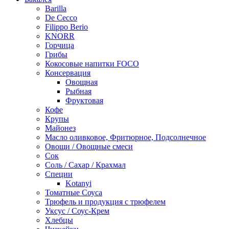
Barilla
De Cecco
Filippo Berio
KNORR
Горчица
Грибы
Кокосовые напитки FOCO
Консервация
Овощная
Рыбная
Фруктовая
Кофе
Крупы
Майонез
Масло оливковое, Фритюрное, Подсолнечное
Овощи / Овощные смеси
Сок
Соль / Сахар / Крахмал
Специи
Kotanyi
Томатные Соуса
Трюфель и продукция с трюфелем
Уксус / Соус-Крем
Хлебцы