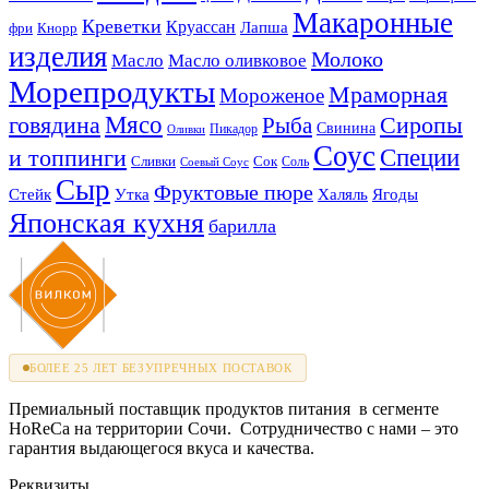
Макаронные
Креветки
Круассан
Лапша
фри
Кнорр
изделия
Молоко
Масло
Масло оливковое
Морепродукты
Мраморная
Мороженое
Мясо
говядина
Сиропы
Рыба
Свинина
Пикадор
Оливки
Соус
и топпинги
Специи
Сливки
Сок
Соль
Соевый Соус
Сыр
Фруктовые пюре
Стейк
Утка
Халяль
Ягоды
Японская кухня
барилла
БОЛЕЕ 25 ЛЕТ БЕЗУПРЕЧНЫХ ПОСТАВОК
Премиальный поставщик продуктов питания в сегменте
HoReCa на территории Сочи. Сотрудничество с нами – это
гарантия выдающегося вкуса и качества.
Реквизиты