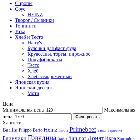
Сиропы
Соус
HEINZ
Творог / Сырники
Топпинги
Утка
Хлеб и Тесто
Harry's
Булочки для фаст-фуда
Круассаны, торты, пирожное
Полуфабрикаты
Тесто
Хлеб
Хлеб замороженный
Японская кухня
Японские десерты
Моти
Цена
Минимальная цена
Максимальная
цена
Фильтровать
Хаштеги
Primebeef
Heinz
Barilla
Filippo Berio
Knorr
Баранина
Santal
Говядина
Донат
Блинчики
Дип-пот
Икра
Картофель
Грибы