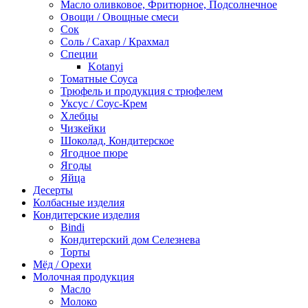
Масло оливковое, Фритюрное, Подсолнечное
Овощи / Овощные смеси
Сок
Соль / Сахар / Крахмал
Специи
Kotanyi
Томатные Соуса
Трюфель и продукция с трюфелем
Уксус / Соус-Крем
Хлебцы
Чизкейки
Шоколад, Кондитерское
Ягодное пюре
Ягоды
Яйца
Десерты
Колбасные изделия
Кондитерские изделия
Bindi
Кондитерский дом Селезнева
Торты
Мёд / Орехи
Молочная продукция
Масло
Молоко