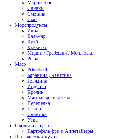
Мороженое
Сливки
Сметана
Сыр
Морепродукты
Икра
Кальмар
Краб
Креветки
Мидии / Гребешки / Моллюски
Рыба
Мясо
Primebeef
Баранина , Ягнятина
Говядина
Индейка
Кролик
Мясные деликатесы
Перепелка
Птица
Свинина
Утка
Овощи и фрукты
Картофель фри и Аппетайзеры
Паназиатская кухня​