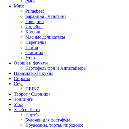
Рыба
Мясо
Primebeef
Баранина , Ягнятина
Говядина
Индейка
Кролик
Мясные деликатесы
Перепелка
Птица
Свинина
Утка
Овощи и фрукты
Картофель фри и Аппетайзеры
Паназиатская кухня​
Сиропы
Соус
HEINZ
Творог / Сырники
Топпинги
Утка
Хлеб и Тесто
Harry's
Булочки для фаст-фуда
Круассаны, торты, пирожное