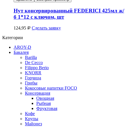
Нут консервированный FEDERICI 425мл ж/
б 1*12 с ключом, шт
124,95
Сделать заявку
Р
Категории
AROY-D
Бакалея
Barilla
De Cecco
Filippo Berio
KNORR
Горчица
Грибы
Кокосовые напитки FOCO
Консервация
Овощная
Рыбная
Фруктовая
Кофе
Крупы
Майонез