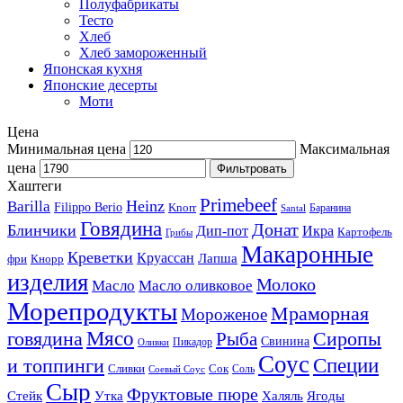
Полуфабрикаты
Тесто
Хлеб
Хлеб замороженный
Японская кухня
Японские десерты
Моти
Цена
Минимальная цена
Максимальная
цена
Фильтровать
Хаштеги
Primebeef
Heinz
Barilla
Filippo Berio
Knorr
Баранина
Santal
Говядина
Донат
Блинчики
Дип-пот
Икра
Картофель
Грибы
Макаронные
Креветки
Круассан
Лапша
фри
Кнорр
изделия
Молоко
Масло
Масло оливковое
Морепродукты
Мраморная
Мороженое
Мясо
говядина
Сиропы
Рыба
Свинина
Пикадор
Оливки
Соус
и топпинги
Специи
Сливки
Сок
Соль
Соевый Соус
Сыр
Фруктовые пюре
Стейк
Утка
Халяль
Ягоды