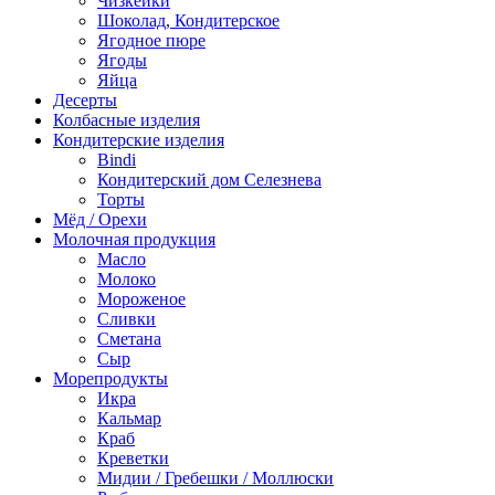
Чизкейки
Шоколад, Кондитерское
Ягодное пюре
Ягоды
Яйца
Десерты
Колбасные изделия
Кондитерские изделия
Bindi
Кондитерский дом Селезнева
Торты
Мёд / Орехи
Молочная продукция
Масло
Молоко
Мороженое
Сливки
Сметана
Сыр
Морепродукты
Икра
Кальмар
Краб
Креветки
Мидии / Гребешки / Моллюски