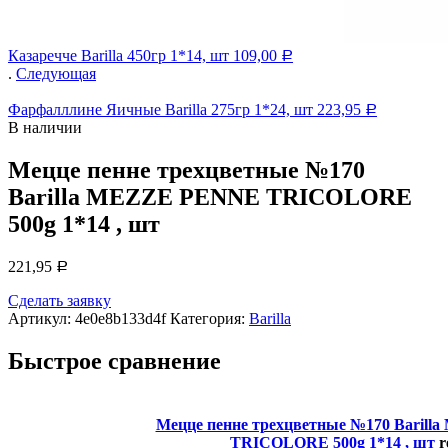
Казаречче Barilla 450гр 1*14, шт
109,00
Р
.
Следующая
Фарфалллине Яичные Barilla 275гр 1*24, шт
223,95
Р
В наличии
Мецце пенне трехцветные №170
Barilla MEZZE PENNE TRICOLORE
500g 1*14 , шт
221,95
Р
Сделать заявку
Артикул:
4e0e8b133d4f
Категория:
Barilla
Быстрое сравнение
Мецце пенне трехцветные №170 Baril
TRICOLORE 500g 1*14 , шт
r