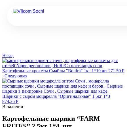
Назад
Картофельные крокеты Смайлы "Bonfrit" 1кг 1*10 шт
271,50
Р
.
Следующая
Шарики с сыром моцарелла "Оригинальные" 1,5кг 1*3
874,25
Р
В наличии
Картофельные шарики “FARM
FRITES” 2,5кг 1*4, шт