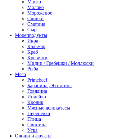
Масло
Молоко
Мороженое
Сливки
Сметана
Сыр
Морепродукты
Икра
Кальмар
Краб
Креветки
Мидии / Гребешки / Моллюски
Рыба
Мясо
Primebeef
Баранина , Ягнятина
Говядина
Индейка
Кролик
Мясные деликатесы
Перепелка
Птица
Свинина
Утка
Овощи и фрукты