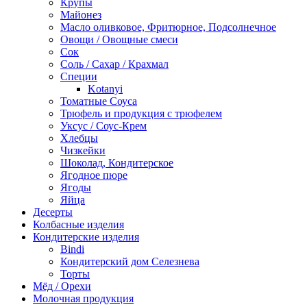
Крупы
Майонез
Масло оливковое, Фритюрное, Подсолнечное
Овощи / Овощные смеси
Сок
Соль / Сахар / Крахмал
Специи
Kotanyi
Томатные Соуса
Трюфель и продукция с трюфелем
Уксус / Соус-Крем
Хлебцы
Чизкейки
Шоколад, Кондитерское
Ягодное пюре
Ягоды
Яйца
Десерты
Колбасные изделия
Кондитерские изделия
Bindi
Кондитерский дом Селезнева
Торты
Мёд / Орехи
Молочная продукция