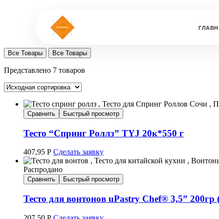
ГЛАВН
Все Товары
Все Товары
Представлено 7 товаров
Сравнить
Быстрый просмотр
Тесто “Спринг Роллз” TYJ 20к*550 г
407,95
Р
Сделать заявку
Распродано
Сравнить
Быстрый просмотр
Тесто для вонтонов uPastry Chef® 3,5” 200гр 
207,50
Р
Сделать заявку