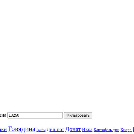
ена
Фильтровать
Говядина
Донат
ики
Дип-пот
Икра
Картофель фри
Кнорр
Грибы