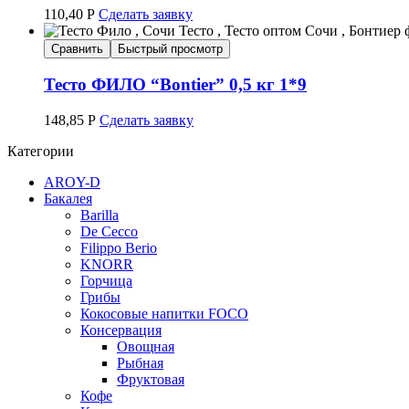
110,40
Р
Сделать заявку
Сравнить
Быстрый просмотр
Тесто ФИЛО “Bontier” 0,5 кг 1*9
148,85
Р
Сделать заявку
Категории
AROY-D
Бакалея
Barilla
De Cecco
Filippo Berio
KNORR
Горчица
Грибы
Кокосовые напитки FOCO
Консервация
Овощная
Рыбная
Фруктовая
Кофе