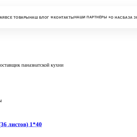
НАШИ ПАРТНЁРЫ ⭐
АЯ
ВСЕ ТОВАРЫ
НАШ БЛОГ 🍴
КОНТАКТЫ
О НАС
БАЗА З
(36 листов) 1*40