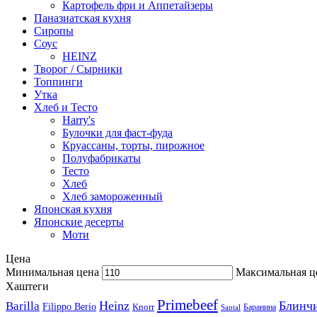
Картофель фри и Аппетайзеры
Паназиатская кухня​
Сиропы
Соус
HEINZ
Творог / Сырники
Топпинги
Утка
Хлеб и Тесто
Harry's
Булочки для фаст-фуда
Круассаны, торты, пирожное
Полуфабрикаты
Тесто
Хлеб
Хлеб замороженный
Японская кухня
Японские десерты
Моти
Цена
Минимальная цена
Максимальная ц
Хаштеги
Primebeef
Heinz
Блинч
Barilla
Filippo Berio
Knorr
Баранина
Santal