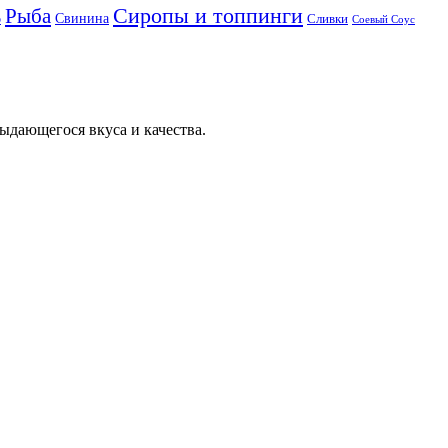
Сиропы и топпинги
Рыба
Свинина
Сливки
р
Соевый Соус
ыдающегося вкуса и качества.