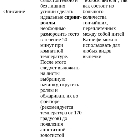
самостоятельно и
"волосы ангела", так
без лишних
как состоит из
Описание
усилий сделать
большого
идеальные
спринг-
количества
роллы
,
тончайших,
необходимо
переплетенных
разморозить тесто
между собой нитей.
в течение 50
Катаифи можно
минут при
использовать для
комнатной
любых видов
температуре.
выпечки
После этого
следует выложить
на листы
выбранную
начинку, скрутить
роллы и
обжаривать их во
фритюре
(рекомендуется
температура от 170
градусов) до
появления
аппетитной
золотистой