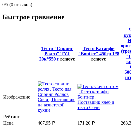
0/5
(0 отзывов)
Быстрое сравнение
ку
ориг
Тесто "Спринг
Тесто Катаифи
(тре
Роллз" TYJ
"Bontier" 450гр 1*8
"
20к*550 г
remove
remove
к
"
500
ш
Изображение
Рейтинг
Цена
407,95
171,20
263,
Р
Р