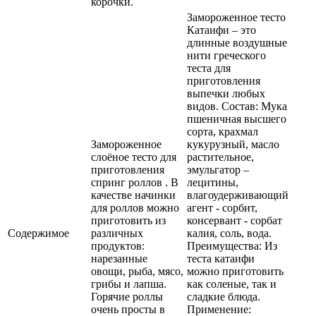
корочки.
Замороженное тесто
Катаифи – это
длинные воздушные
нити греческого
теста для
приготовления
выпечки любых
видов. Состав: Мука
пшеничная высшего
сорта, крахмал
Замороженное
кукурузный, масло
слоёное тесто для
растительное,
приготовления
эмульгатор –
спринг роллов . В
лецитины,
качестве начинки
влагоудерживающий
для роллов можно
агент - сорбит,
приготовить из
консервант - сорбат
Содержимое
различных
калия, соль, вода.
продуктов:
Преимущества: Из
нарезанные
теста катаифи
овощи, рыба, мясо,
можно приготовить
грибы и лапша.
как соленые, так и
Горячие роллы
сладкие блюда.
очень просты в
Применение: