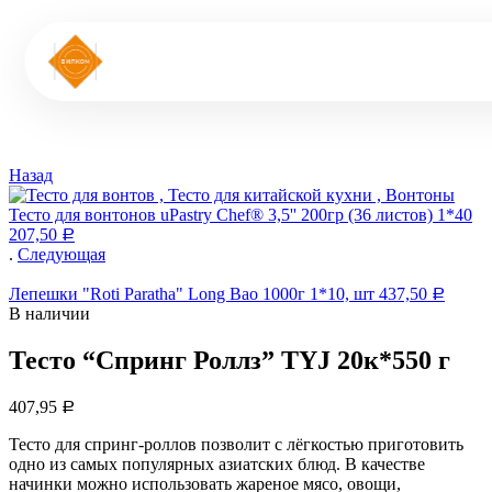
Назад
Тесто для вонтонов uPastry Chef® 3,5'' 200гр (36 листов) 1*40
207,50
Р
.
Следующая
Лепешки "Roti Paratha" Long Bao 1000г 1*10, шт
437,50
Р
В наличии
Тесто “Спринг Роллз” TYJ 20к*550 г
407,95
Р
Тесто для спринг-роллов позволит с лёгкостью приготовить
одно из самых популярных азиатских блюд. В качестве
начинки можно использовать жареное мясо, овощи,