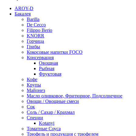
AROY-D
Бакалея
Barilla
De Cecco
Filippo Berio
KNORR
Горчица
Грибы
Кокосовые напитки FOCO
Консервация
Овощная
Рыбная
Фруктовая
Кофе
Крупы
Майонез
Масло оливковое, Фритюрное, Подсолнечное
Овощи / Овощные смеси
Сок
Соль / Сахар / Крахмал
Специи
Kotanyi
Томатные Соуса
Трюфель и продукция с трюфелем