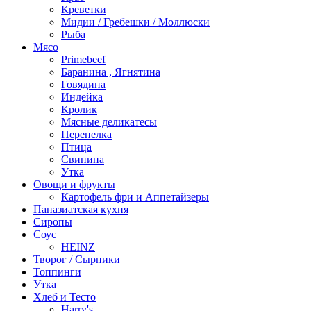
Креветки
Мидии / Гребешки / Моллюски
Рыба
Мясо
Primebeef
Баранина , Ягнятина
Говядина
Индейка
Кролик
Мясные деликатесы
Перепелка
Птица
Свинина
Утка
Овощи и фрукты
Картофель фри и Аппетайзеры
Паназиатская кухня​
Сиропы
Соус
HEINZ
Творог / Сырники
Топпинги
Утка
Хлеб и Тесто
Harry's