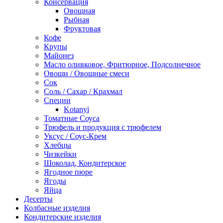
Консервация
Овощная
Рыбная
Фруктовая
Кофе
Крупы
Майонез
Масло оливковое, Фритюрное, Подсолнечное
Овощи / Овощные смеси
Сок
Соль / Сахар / Крахмал
Специи
Kotanyi
Томатные Соуса
Трюфель и продукция с трюфелем
Уксус / Соус-Крем
Хлебцы
Чизкейки
Шоколад, Кондитерское
Ягодное пюре
Ягоды
Яйца
Десерты
Колбасные изделия
Кондитерские изделия