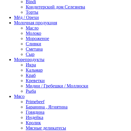
Bindi
Кондитерский дом Селезнева
Торты
Мёд / Орехи
Молочная продукция
Масло
Молоко
Мороженое
Сливки
Сметана
Сыр
Морепродукты
Икра
Кальмар
Краб
Креветки
Мидии / Гребешки / Моллюски
Рыба
Мясо
Primebeef
Баранина , Ягнятина
Говядина
Индейка
Кролик
Мясные деликатесы