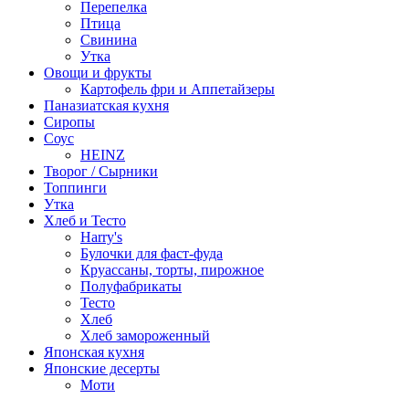
Перепелка
Птица
Свинина
Утка
Овощи и фрукты
Картофель фри и Аппетайзеры
Паназиатская кухня​
Сиропы
Соус
HEINZ
Творог / Сырники
Топпинги
Утка
Хлеб и Тесто
Harry's
Булочки для фаст-фуда
Круассаны, торты, пирожное
Полуфабрикаты
Тесто
Хлеб
Хлеб замороженный
Японская кухня
Японские десерты
Моти