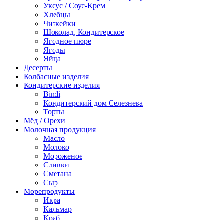
Уксус / Соус-Крем
Хлебцы
Чизкейки
Шоколад, Кондитерское
Ягодное пюре
Ягоды
Яйца
Десерты
Колбасные изделия
Кондитерские изделия
Bindi
Кондитерский дом Селезнева
Торты
Мёд / Орехи
Молочная продукция
Масло
Молоко
Мороженое
Сливки
Сметана
Сыр
Морепродукты
Икра
Кальмар
Краб