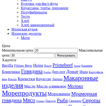
Булочки для фаст-фуда
Круассаны, торты, пирожное
Полуфабрикаты
Тесто
Хлеб
Хлеб замороженный
Японская кухня
Японские десерты
Моти
Цена
Минимальная цена
Максимальная
цена
Фильтровать
Хаштеги
Primebeef
Heinz
Barilla
Filippo Berio
Knorr
Баранина
Santal
Говядина
Донат
Блинчики
Дип-пот
Икра
Картофель
Грибы
Макаронные
Креветки
Круассан
Лапша
фри
Кнорр
изделия
Молоко
Масло
Масло оливковое
Морепродукты
Мраморная
Мороженое
Мясо
говядина
Сиропы
Рыба
Свинина
Пикадор
Оливки