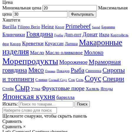
Цена
Минимальная цена
Максимальная
цена
Фильтровать
Хаштеги
Primebeef
Heinz
Barilla
Filippo Berio
Knorr
Баранина
Santal
Говядина
Донат
Блинчики
Дип-пот
Икра
Картофель
Грибы
Макаронные
Креветки
Круассан
Лапша
фри
Кнорр
изделия
Молоко
Масло
Масло оливковое
Морепродукты
Мраморная
Мороженое
Мясо
говядина
Сиропы
Рыба
Свинина
Пикадор
Оливки
Соус
и топпинги
Специи
Сливки
Сок
Соль
Соевый Соус
Сыр
Фруктовые пюре
Стейк
Утка
Халяль
Ягоды
Японская кухня
барилла
Искать:
Поиск
Щелкните снаружи, чтобы скрыть панель
Сравнить
Сравнить
×
Let's Compare!
Continue shopping