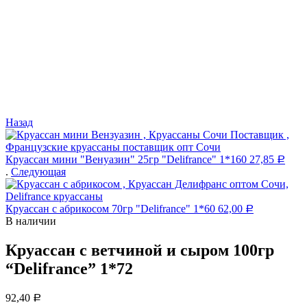
Назад
Круассан мини "Венуазин" 25гр "Delifrance" 1*160
27,85
Р
.
Следующая
Круассан с абрикосом 70гр "Delifrance" 1*60
62,00
Р
В наличии
Круассан с ветчиной и сыром 100гр
“Delifrance” 1*72
92,40
Р