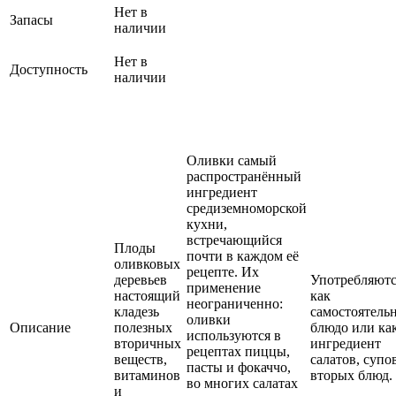
Нет в
Запасы
наличии
Нет в
Доступность
наличии
Оливки самый
распространённый
ингредиент
средиземноморской
кухни,
встречающийся
Плоды
почти в каждом её
оливковых
рецепте. Их
деревьев
Употребляютс
применение
настоящий
как
неограниченно:
кладезь
самостоятель
оливки
Описание
полезных
блюдо или ка
используются в
вторичных
ингредиент
рецептах пиццы,
веществ,
салатов, супо
пасты и фокаччо,
витаминов
вторых блюд.
во многих салатах
и