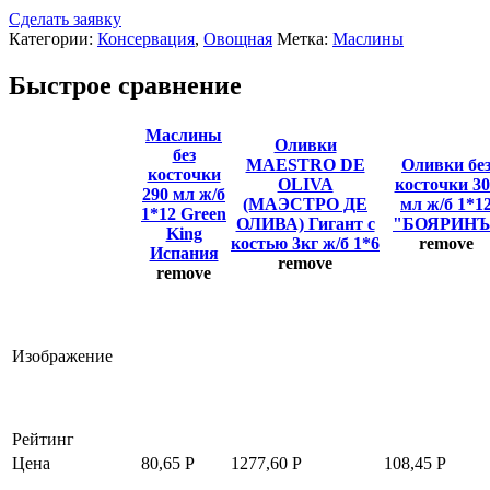
Сделать заявку
Категории:
Консервация
,
Овощная
Метка:
Маслины
Быстрое сравнение
Маслины
Оливки
без
MAESTRO DE
Оливки бе
косточки
OLIVA
косточки 30
290 мл ж/б
(МАЭСТРО ДЕ
мл ж/б 1*1
1*12 Green
ОЛИВА) Гигант с
"БОЯРИНЪ
King
костью 3кг ж/б 1*6
remove
Испания
remove
remove
Изображение
Рейтинг
Цена
80,65
Р
1277,60
Р
108,45
Р