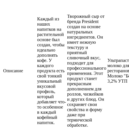
Творожный сыр от
Каждый из
бренда President
наших
создан на основе
напитков на
натуральных
растительной
ингредиентов. Он
основе был
имеет нежную
создан, чтобы
текстуру и
идеально
приятный
дополнять
сливочный вкус,
кофе. У
Ультрапас
подходит для
каждого
молоко для
профессионального
Описание
продукта есть
ресторанов
применения. Этот
свой тонкий
Молоко "Б
продукт станет
уникальный
3,2% УТП 
прекрасным
вкусовой
дополнением для
профиль,
роллов, чизкейков
который
и других блюд. Он
добавляет что-
сохраняет свои
то особенное
свойства и форму
в каждый
даже при
кофейный
термической
напиток.
обработке.