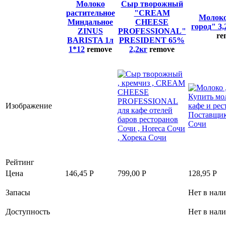
Молоко
Сыр творожный
растительное
"CREAM
Молок
Миндальное
CHEESE
город" 3
ZINUS
PROFESSIONAL"
re
BARISTA 1л
PRESIDENT 65%
1*12
remove
2,2кг
remove
Изображение
Рейтинг
Цена
146,45
Р
799,00
Р
128,95
Р
Запасы
Нет в нал
Доступность
Нет в нал