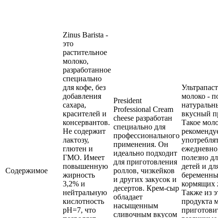
Zinus Barista -
это
растительное
молоко,
разработанное
специально
для кофе, без
Ультрапас
добавления
молоко - п
President
сахара,
натуральн
Professional Cream
красителей и
вкусный п
cheese разработан
консервантов.
Такое мол
специально для
Не содержит
рекоменду
профессионального
лактозу,
употребля
применения. Он
глютен и
ежедневно
идеально подходит
ГМО. Имеет
полезно д
для приготовления
повышенную
детей и дл
Содержимое
роллов, чизкейков
жирность
беременны
и других закусок и
3,2% и
кормящих
десертов. Крем-сыр
нейтральную
Также из э
обладает
кислотность
продукта 
насыщенным
pH=7, что
приготови
сливочным вкусом