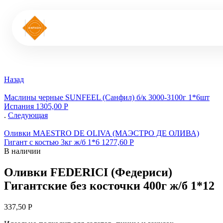
Назад
Маслины черные SUNFEEL (Санфил) б/к 3000-3100г 1*6шт
Испания
1305,00
Р
.
Следующая
Оливки MAESTRO DE OLIVA (МАЭСТРО ДЕ ОЛИВА)
Гигант с костью 3кг ж/б 1*6
1277,60
Р
В наличии
Оливки FEDERICI (Федериси)
Гигантские без косточки 400г ж/б 1*12
337,50
Р