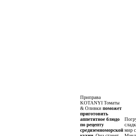
Приправа
KOTANYI Томаты
& Оливки
поможет
приготовить
аппетитное блюдо
Погру
по рецепту
слад
средиземноморской
мир 
кухни
. Она станет
Манд