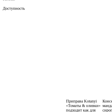
Доступность
Приправа Kotanyi
Конс
«Томаты & оливки»
манда
подходит как для
сиро