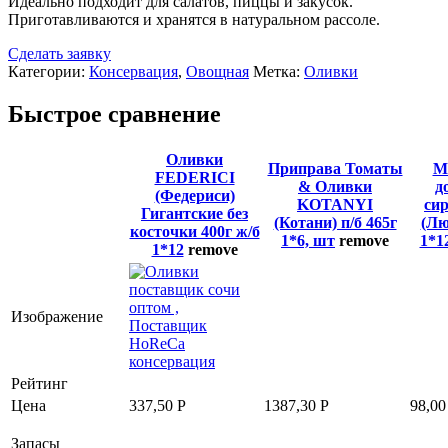
Идеально подходит для салатов, пиццы и закусок.
Приготавливаются и хранятся в натуральном рассоле.
Сделать заявку
Категории:
Консервация
,
Овощная
Метка:
Оливки
Быстрое сравнение
Оливки
Приправа Томаты
М
FEDERICI
& Оливки
д
(Федериси)
KOTANYI
си
Гигантские без
(Котани) п/б 465г
(Лю
косточки 400г ж/б
1*6, шт
remove
1*1
1*12
remove
Изображение
Рейтинг
Цена
337,50
Р
1387,30
Р
98,0
Запасы