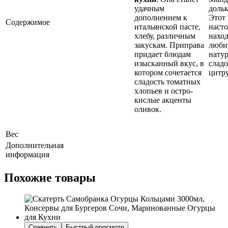
удачным
дольк
дополнением к
Этот 
Содержимое
итальянской пасте,
наст
хлебу, различным
наход
закускам. Приправа
люби
придает блюдам
нату
изысканный вкус, в
сладо
котором сочетается
цитру
сладость томатных
хлопьев и остро-
кислые акценты
оливок.
Вес
Дополнительная
информация
Похожие товары
Сравнить
Быстрый просмотр