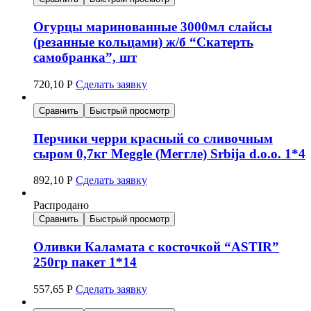
Огурцы маринованные 3000мл слайсы
(резанные кольцами) ж/б “Скатерть
самобранка”, шт
720,10
Р
Сделать заявку
Сравнить
Быстрый просмотр
Перчики черри красный со сливочным
сыром 0,7кг Meggle (Меггле) Srbija d.o.o. 1*4
892,10
Р
Сделать заявку
Распродано
Сравнить
Быстрый просмотр
Оливки Каламата с косточкой “ASTIR”
250гр пакет 1*14
557,65
Р
Сделать заявку