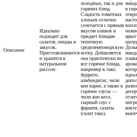
холодных, так и для
манд
горячих блюд.
в сир
Сладость томатных
откро
хлопьев отлично
наст
сочетается с пряным
вопл
Идеально
вкусом оливок и
нежн
подходит для
придает блюдам
ярког
салатов, пиццы и
типичную
цитру
закусок.
средиземноморскую
Доль
Описание
Приготавливаются
нотку. Добавляется
манд
и хранятся в
она практически во
плав
натуральном
все горячие блюда,
аром
рассоле.
например в тако,
котор
буррито,
идеа
альбондигас, чили
допо
кон карне, а также в
разн
горячие соусы —
десер
чили кон кесо,
отли
сырный соус с
ингр
фаршем, салаты
кокте
(салат тако).
выпе