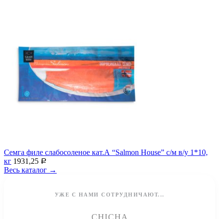
Семга филе слабосоленое кат.А “Salmon House” с/м в/у 1*10,
кг
1931,25
Р
Весь каталог →
УЖЕ С НАМИ СОТРУДНИЧАЮТ...
CHICHA