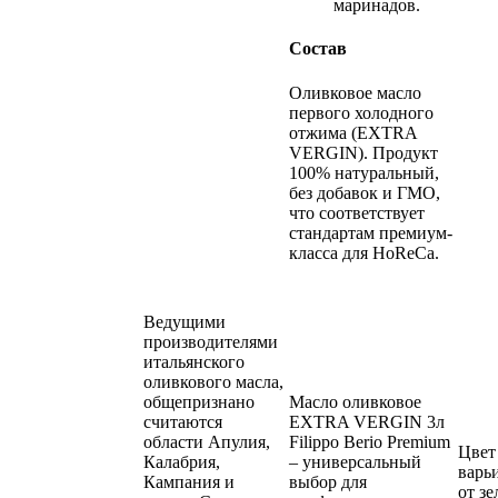
маринадов.
Состав
Оливковое масло
первого холодного
отжима (EXTRA
VERGIN). Продукт
100% натуральный,
без добавок и ГМО,
что соответствует
стандартам премиум-
класса для HoReCa.
Ведущими
производителями
итальянского
оливкового масла,
общепризнано
Масло оливковое
считаются
EXTRA VERGIN 3л
области Апулия,
Filippo Berio Premium
Цвет
Калабрия,
– универсальный
варь
Кампания и
выбор для
от зе