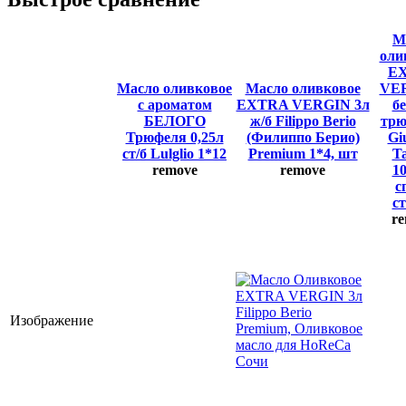
М
оли
E
Масло оливковое
Масло оливковое
VER
с ароматом
EXTRA VERGIN 3л
б
БЕЛОГО
ж/б Filippo Berio
трю
Трюфеля 0,25л
(Филиппо Берио)
Gi
ст/б Lulglio 1*12
Premium 1*4, шт
Ta
remove
remove
1
с
с
r
Изображение